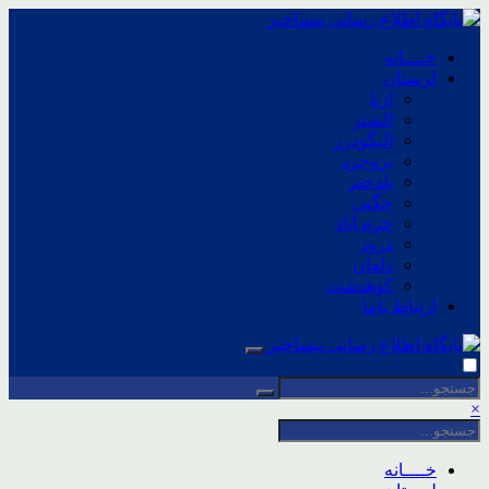
خــــانه
لرستان
ازنا
الشتر
الیگودرز
بروجرد
پلدختر
چگنی
خرم آباد
درود
دلفان
کوهدشت
ارتباط باما
×
خــــانه