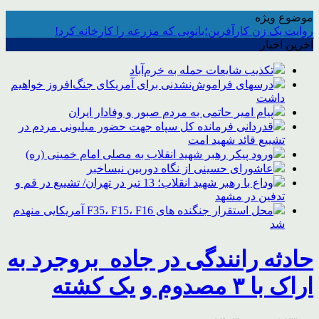
موضوع ویژه
روایت یک زن کارآفرین؛بانویی که مزرعه را کارخانه کرد!
آخرین اخبار
تکذیب شایعات حمله به خرم‌آباد
درسهای فراموش‌نشدنی برای آمریکای جنگ‌افروز خواهیم
داشت
پیام امیر حاتمی به مردم صبور و وفادار ایران
قدردانی فرمانده کل سپاه جهت حضور میلیونی مردم در
تشییع قائد شهید امت
ورود پیکر رهبر شهید انقلاب به مصلی امام خمینی (ره)
عاشورای حسینی از نگاه دوربین نیساخبر
وداع با رهبر شهید انقلاب؛ 13 تیر در تهران/ تشییع در قم و
تدفین در مشهد
محل استقرار جنگنده های F35، F15، F16 آمریکایی منهدم
شد
حادثه رانندگی در جاده ️ بروجرد به
اراک با ۳ مصدوم و یک کشته