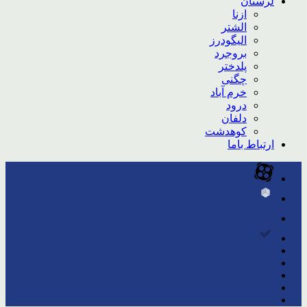
لرستان
ازنا
الشتر
الیگودرز
بروجرد
پلدختر
چگنی
خرم آباد
درود
دلفان
کوهدشت
ارتباط باما