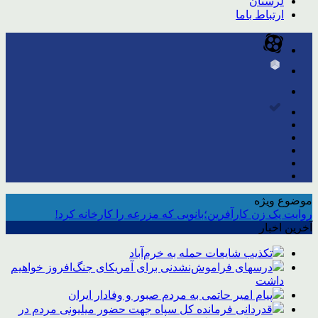
لرستان
ارتباط باما
موضوع ویژه
روایت یک زن کارآفرین؛بانویی که مزرعه را کارخانه کرد!
آخرین اخبار
تکذیب شایعات حمله به خرم‌آباد
درسهای فراموش‌نشدنی برای آمریکای جنگ‌افروز خواهیم
داشت
پیام امیر حاتمی به مردم صبور و وفادار ایران
قدردانی فرمانده کل سپاه جهت حضور میلیونی مردم در