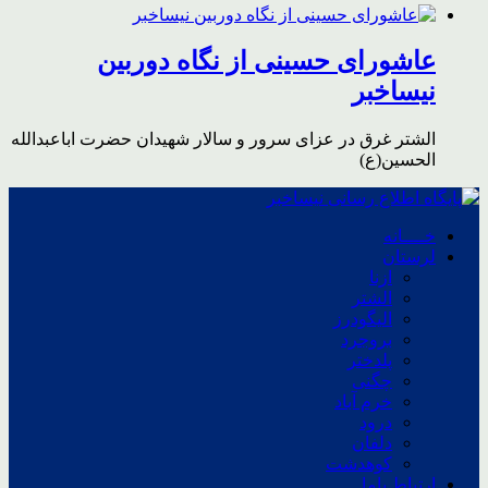
عاشورای حسینی از نگاه دوربین
نیساخبر
الشتر غرق در عزای سرور و سالار شهیدان حضرت اباعبدالله
الحسین(ع)
خــــانه
لرستان
ازنا
الشتر
الیگودرز
بروجرد
پلدختر
چگنی
خرم آباد
درود
دلفان
کوهدشت
ارتباط باما