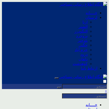
خــــانه
لرستان
ازنا
الشتر
الیگودرز
بروجرد
پلدختر
چگنی
خرم آباد
درود
دلفان
کوهدشت
ارتباط باما
×
خــــانه