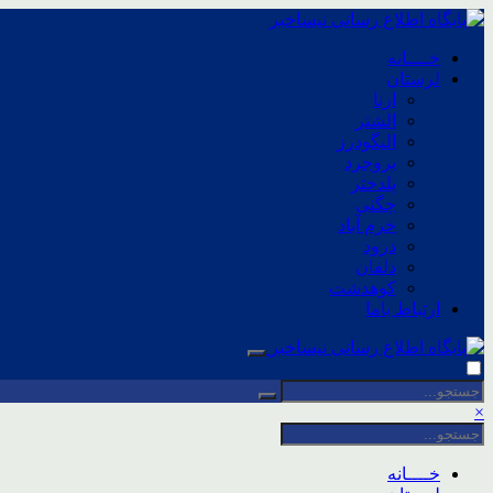
خــــانه
لرستان
ازنا
الشتر
الیگودرز
بروجرد
پلدختر
چگنی
خرم آباد
درود
دلفان
کوهدشت
ارتباط باما
×
خــــانه