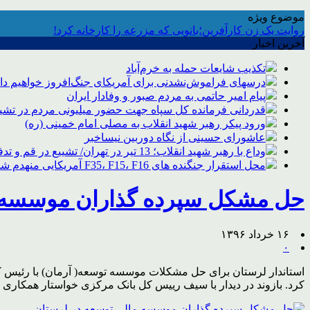
موضوع ویژه
روایت یک زن کارآفرین؛بانویی که مزرعه را کارخانه کرد!
آخرین اخبار
تکذیب شایعات حمله به خرم‌آباد
درسهای فراموش‌نشدنی برای آمریکای جنگ‌افروز خواهیم د
پیام امیر حاتمی به مردم صبور و وفادار ایران
قدردانی فرمانده کل سپاه جهت حضور میلیونی مردم در تشیی
ورود پیکر رهبر شهید انقلاب به مصلی امام خمینی (ره)
عاشورای حسینی از نگاه دوربین نیساخبر
وداع با رهبر شهید انقلاب؛ 13 تیر در تهران/ تشییع در قم و تدفین در مشهد
محل استقرار جنگنده های F35، F15، F16 آمریکایی منهدم شد
حل مشکل سپرده گذاران موسسه م
۱۶ خرداد ۱۳۹۶
۰
استاندار لرستان برای حل مشکلات موسسه توسعه( آرمان) با رئیس کل
کرد. بازوند در دیدار با سیف رییس کل بانک مرکزی خواستار همکا