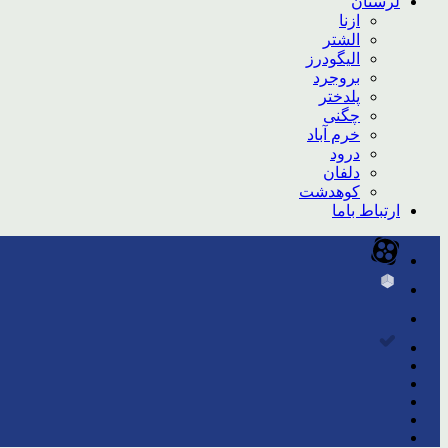
لرستان
ازنا
الشتر
الیگودرز
بروجرد
پلدختر
چگنی
خرم آباد
درود
دلفان
کوهدشت
ارتباط باما