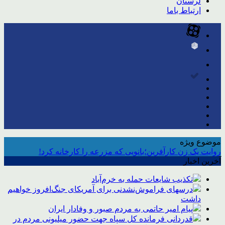
لرستان
ارتباط باما
موضوع ویژه
روایت یک زن کارآفرین؛بانویی که مزرعه را کارخانه کرد!
آخرین اخبار
تکذیب شایعات حمله به خرم‌آباد
درسهای فراموش‌نشدنی برای آمریکای جنگ‌افروز خواهیم
داشت
پیام امیر حاتمی به مردم صبور و وفادار ایران
قدردانی فرمانده کل سپاه جهت حضور میلیونی مردم در