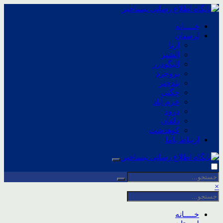
خــــانه
لرستان
ازنا
الشتر
الیگودرز
بروجرد
پلدختر
چگنی
خرم آباد
درود
دلفان
کوهدشت
ارتباط باما
×
خــــانه