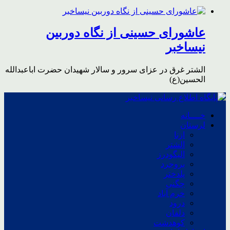
عاشورای حسینی از نگاه دوربین
نیساخبر
الشتر غرق در عزای سرور و سالار شهیدان حضرت اباعبدالله
الحسین(ع)
خــــانه
لرستان
ازنا
الشتر
الیگودرز
بروجرد
پلدختر
چگنی
خرم آباد
درود
دلفان
کوهدشت