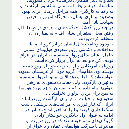
شد و به دلیل همکاری دیرهنگام برخی کشورها،
متاسفانه در شرایط نا مناسبی به کشور بازگشت و
به رغم به کارگیری همه مراحل درمانی برای بهبود
وضعیت بیماری ایشان، سحرگاه امروز به فیض
شهادت نائل آمد.
در چند روز گذشته جنگنده‌های سعودی در صنعا با لو
رفتن محل استقرار ایشان اقدام به بمباران آن
منطقه کرده بودند.
با وجود وخامت حال ایشان در اثر کرونا، اما با
مداخلات و دشمنی رژیم سعودی هواپیمای عمانی
حامل ایشان بجای پرواز مستقیم به ایران، در عراق
توقف کرده و بعد به ایران پرواز کرده است.
روزنامه آمریکایی وال استریت جورنال روز جمعه
نوشته بود: مقام‌های گروه حوثی از عربستان سعودی
خواسته‌اند که اجازه دهد آقای ایرلو با پرواز مستقیم
به تهران بازگردد، ولی مقامات سعودی به رهبر
حوثی‌ها پیام داده‌اند که عربستان اجازه ورود هواپیما
به یمن برای بردن ایرلو را نخواهند داد.
سعودی‌ها با خباثت تمام برای بازگشت این دیپلمات
ایرانی که نیاز فوری به مراقبت‌های پزشکی داشت
سنگ اندازی کردند و آنرا به تاخیر انداختند. آنها در
ادامه به عنوان راه جایگزین خواستار آزادی
گروگان‌های مهم خود شدند که در این صورت او
می‌تواند با شرکت هواپیمایی عمان و یا عراق از