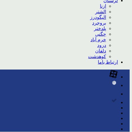
لرستان
ازنا
الشتر
الیگودرز
بروجرد
پلدختر
چگنی
خرم آباد
درود
دلفان
کوهدشت
ارتباط باما