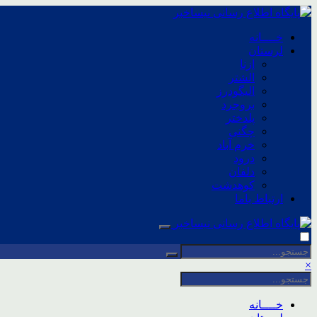
خــــانه
لرستان
ازنا
الشتر
الیگودرز
بروجرد
پلدختر
چگنی
خرم آباد
درود
دلفان
کوهدشت
ارتباط باما
×
خــــانه