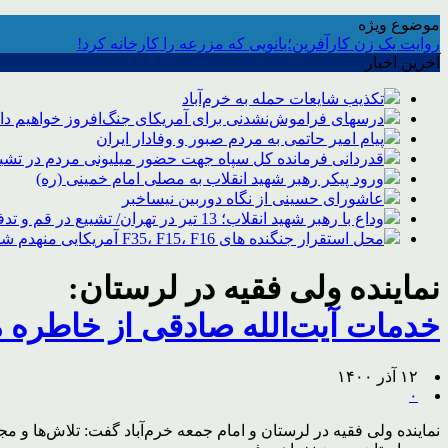
موضوع ویژه
روایت یک زن کارآفرین؛بانویی که مزرعه را کارخانه کرد!
آخرین اخبار
تکذیب شایعات حمله به خرم‌آباد
درسهای فراموش‌نشدنی برای آمریکای جنگ‌افروز خواهیم د
پیام امیر حاتمی به مردم صبور و وفادار ایران
قدردانی فرمانده کل سپاه جهت حضور میلیونی مردم در تشیی
ورود پیکر رهبر شهید انقلاب به مصلی امام خمینی (ره)
عاشورای حسینی از نگاه دوربین نیساخبر
وداع با رهبر شهید انقلاب؛ 13 تیر در تهران/ تشییع در قم و تدفین در مشهد
محل استقرار جنگنده های F35، F15، F16 آمریکایی منهدم شد
نماینده ولی فقیه در لرستان:
خدمات آیت‌الله صادقی از خاطره 
۱۲ آذر ۱۴۰۰
۰
نماینده ولی فقیه در لرستان و امام جمعه خرم‌آباد گفت: تلاش‌ها و 