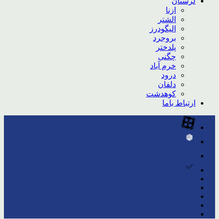
لرستان
ازنا
الشتر
الیگودرز
بروجرد
پلدختر
چگنی
خرم آباد
درود
دلفان
کوهدشت
ارتباط باما