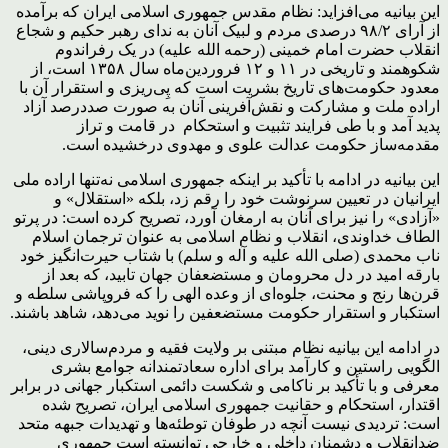
این بیانیه می‌افزاید: نظام مقدس جمهوری اسلامی ایران که برآمده
از آرای ۹۸/۲ درصدی مردم و لبیک آنان به ندای رهبر حکیم و شجاع
انقلاب حضرت امام خمینی (رحمه الله علیه) در یک رفراندوم
شکوهمند و تاریخی در ۱۱ و ۱۲ فروردین‌ماه سال ۱۳۵۸ است، از
معدود حکومت‌های تاریخ بشریت است که پِی‌ریزی و استقرار آن با
اراده ملت و مشارکت و نقش‌آفرینی آنان به صورت صددرصد آزاد
پدید آمد و با طی فرایند تثبیت و استحکام در قامت و تراز
مقدمه‌ساز حکومت عدالت علوی و مهدوی درخشیده است.
این بیانیه در ادامه با تأکید بر اینکه جمهوری اسلامی نه‌تنها اراده ملی
ایرانیان در تعیین سرنوشت خود را رقم زد، بلکه «استقلال» و
«آزادی» را نیز برای آنان به ارمغان آورد، تصریح کرده است: در پرتو
الطاف خداوندی، انقلاب و نظام اسلامی به عنوان ترجمان اسلام
ناب محمدی (صلی الله علیه و آله و سلم) با شتاب حیرت‌انگیز خود
بارقه امید در دل محرومان و مستضعفان جهان تابید، که بعد از
قرن‌ها رنج و محنت، جلوه‌ای از وعده الهی را که فروپاشی سلطه و
استکبار و استقرار حکومت مستضعفین را نوید می‌دهد، شاهد باشند.
در ادامه این بیانیه نظام مبتنی بر ولایت فقیه و مردم‌سالاری دینی،
الگویی راستین و کارآمد برای اداره سعادتمندانه جوامع بشری
معرفی و با تأکید بر ناکامی و شکست دائمی استکبار جهانی در برابر
اقتدار، استحکام و حقانیت جمهوری اسلامی ایران، تصریح شده
است: تردیدی نیست آنچه در طوفان توطئه‌ها و تهدیدات جبهه متحد
ضدانقلاب و دشمنان داخلی و خارجی توانسته است جمهوری