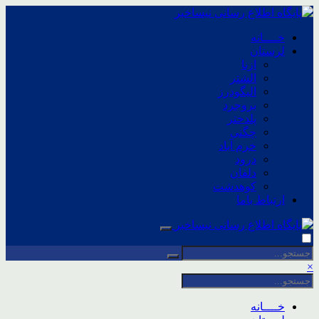
خــــانه
لرستان
ازنا
الشتر
الیگودرز
بروجرد
پلدختر
چگنی
خرم آباد
درود
دلفان
کوهدشت
ارتباط باما
×
خــــانه