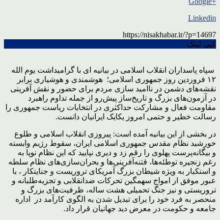
+Google
Linkedin
https://nisakhabar.ir/?p=14697
کپی لینک
سپاه پاسداران انقلاب اسلامی در بیانیه ای با گرامیداشت یوم الله
۱۲ فروردین روز جمهوری اسلامی؛ هوشمندی و هوشیاری برابر
نقشه‌های دشمن در ناامید سازی مردم برای حضور و نقش آفرینی
در آزمون‌های بزرگ و تاریخ‌ساز پیش‌رو از جمله تداوم راهبرد
مقاومت فعال و مشارکت حداکثری در انتخابات ریاست جمهوری را
رسالت خطیر و حتمی امروز یکایک ایرانیان دانست.
در بخشی از این بیانیه آمده است: پیروزی انقلاب اسلامی و طلوع
خورشید نظام مقدس جمهوری اسلامی ایران، سقوط رژیم وابسته
و بیگانه‌پرست پهلوی را رقم زد و دیری نپایید که این نظام نوپا به
رغم زنجیره توطئه‌ها، فتنه‌آفرینی‌ها و بحران‌سازی‌های نظام سلطه
و استکبار به ویژه شیطان بزرگ آمریکای تروریست و جنایتکار ، با
عبور موفق از امواج سهمگین تحرکات ضدانقلابی و تجزیه‌طلبانه و
تروریستی و نیز جنگ تحمیلی هشت ساله، ظرفیت‌های بزرگ و
منحصر به فرد خود را برای تبدیل شدن به الگوی کارآمد در اداره
جامعه و حکومت در معرض دید جهانیان قرار داد.