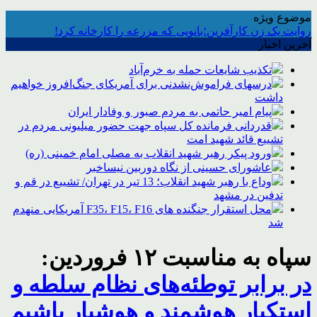
موضوع ویژه
روایت یک زن کارآفرین؛بانویی که مزرعه را کارخانه کرد!
آخرین اخبار
تکذیب شایعات حمله به خرم‌آباد
درسهای فراموش‌نشدنی برای آمریکای جنگ‌افروز خواهیم
داشت
پیام امیر حاتمی به مردم صبور و وفادار ایران
قدردانی فرمانده کل سپاه جهت حضور میلیونی مردم در
تشییع قائد شهید امت
ورود پیکر رهبر شهید انقلاب به مصلی امام خمینی (ره)
عاشورای حسینی از نگاه دوربین نیساخبر
وداع با رهبر شهید انقلاب؛ 13 تیر در تهران/ تشییع در قم و
تدفین در مشهد
محل استقرار جنگنده های F35، F15، F16 آمریکایی منهدم
شد
سپاه به مناسبت ۱۲ فروردین:‌
در برابر توطئه‌های نظام سلطه و
استکبار هوشمند و هوشیار باشیم