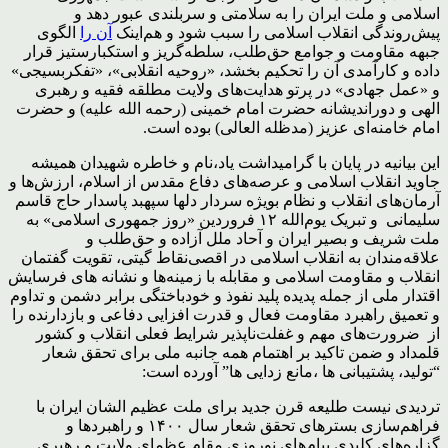
اسلامی و ملت ایران را به سلامتی و سربلندی عبور دهد و
پیش‌روندگی انقلاب اسلامی را سبب شود و هم‌اینک
آن را
الگوی
جبهه مقاومت و جوامع حق‌طلب، سلطه‌گریز و استکبارستیز قرار
داده و کارآمدی آن را تحکیم بخشد، «روحیه انقلابی»، «تفکربسیجی»
و «عمل جهادی» در پرتو هدایت‌های ولایت مطلقه فقیه و رهبری
الهی و دوراندیشانه حضرت امام خمینی (رحمه الله علیه) و حضرت
امام خامنه‌ای عزیز (مدظله العالی) بوده است.
این بیانیه در پایان با گرامیداشت یاد،نام و خاطره شهیدان همیشه
جاوید انقلاب اسلامی و عرصه‌های دفاع مقدس از اسلام، ارزش‌ها و
آرمان‌های انقلاب و نظام بویژه سردار دلها سپهبد پاسدار حاج قاسم
سلیمانی و تبریک یوم‌الله ۱۲ فروردین «روز جمهوری اسلامی» به
ملت شریف و بصیر ایران و آحاد ملل آزاده و حق‌طلب و
علاقه‌مندان به انقلاب اسلامی در اقصی‌نقاط گیتی، تقویت گفتمان
انقلاب و مقاومت اسلامی و مقابله با زمینه‌ها و نشانه های فرسایش
اقتدار ملی از جمله پدیده پلید نفوذ و خودباختگی برابر دشمن و تداوم
و تعمیق راهبرد مقاومت فعال و قدرت افزایی دفاعی و بازدارنده را
از ضرورت‌های مهم و غفلت‌ناپذیر شرایط فعلی انقلاب و کشور
قلمداد و ضمن تاکید بر اهتمام همه جانبه ملی برای تحقق شعار
“تولید، پشتیبانی ها ،مانع زدایی ها” آورده است:
تردیدی نیست طلیعه قرن جدید برای ملت عظیم الشان ایران با
فراهم‌سازی بسترهای تحقق شعار سال ۱۴۰۰ و راهبردها و
گزاره‌های کلیدی پیام‌های نوروزی مقام عظمای ولایت و رهبری