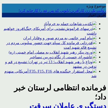
موضوع ویژه
روایت یک زن کارآفرین؛بانویی که مزرعه را کارخانه کرد!
آخرین اخبار
تکذیب شایعات حمله به خرم‌آباد
درسهای فراموش‌نشدنی برای آمریکای جنگ‌افروز خواهیم
داشت
پیام امیر حاتمی به مردم صبور و وفادار ایران
قدردانی فرمانده کل سپاه جهت حضور میلیونی مردم در
تشییع قائد شهید امت
ورود پیکر رهبر شهید انقلاب به مصلی امام خمینی (ره)
عاشورای حسینی از نگاه دوربین نیساخبر
وداع با رهبر شهید انقلاب؛ 13 تیر در تهران/ تشییع در قم و
تدفین در مشهد
محل استقرار جنگنده های F35، F15، F16 آمریکایی منهدم
شد
فرمانده انتظامی لرستان خبر
داد؛
دستگیری عاملان سرقت