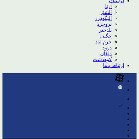
لرستان
ازنا
الشتر
الیگودرز
بروجرد
پلدختر
چگنی
خرم آباد
درود
دلفان
کوهدشت
ارتباط باما