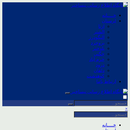
خــــانه
لرستان
ازنا
الشتر
الیگودرز
بروجرد
پلدختر
چگنی
خرم آباد
درود
دلفان
کوهدشت
ارتباط باما
×
خــــانه