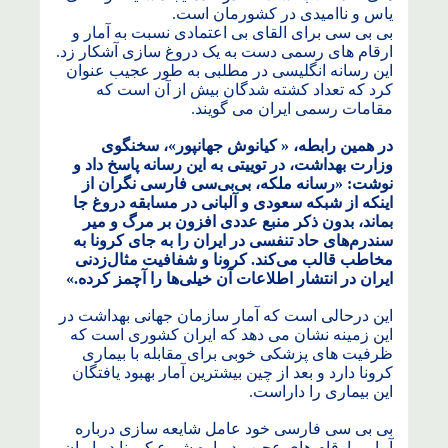
یاس و ناامیدی در کشورمان است.
بی بی سی برای القای بی اعتمادی نسبت به آمار و
ارقام های رسمی دست به یک دروغ سازی آشکار زد.
این رسانه انگلیسی در مطلبی به طور عجیب عنوان
کرد که تعداد کشته شدگان بیش از آن است که
مقامات رسمی ایران می گویند.
در همین رابطه، « کیانوش جهانپور»، سخنگوی
وزارت بهداشت، در توییتی به این رسانه پاسخ داد و
نوشت: «رسانه ملکه، بی‌بی‌سی فارسی نگران از
اینکه از شبکه سعودی و آلبانی در مسابقه دروغ جا
بماند، بدون ذکر منبع عددی افزون بر مرگ و میر
سندرم‌های حاد تنفسی در ایران را به جای کرونا به
مخاطب قالب می‌کند. کرونا و شفافیت مثال‌زدنی
ایران در انتشار اطلاعات آن خیلی‌ها را آچمز کرده.»
این درحالی است که آمار سازمان جهانی بهداشت در
این زمینه نشان می دهد که ایران کشوری است که
ظرفیت های پزشکی خوبی برای مقابله با بیماری
کرونا دارد و بعد از چین بیشترین آمار بهبود یافتگان
این بیماری را داراست.
بی بی سی فارسی خود عامل شایعه سازی درباره
آمار و ارقام های عجیب درباره شیوع کرونا در ایران