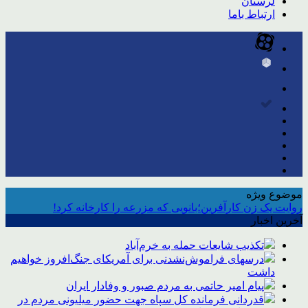
لرستان
ارتباط باما
موضوع ویژه
روایت یک زن کارآفرین؛بانویی که مزرعه را کارخانه کرد!
آخرین اخبار
تکذیب شایعات حمله به خرم‌آباد
درسهای فراموش‌نشدنی برای آمریکای جنگ‌افروز خواهیم
داشت
پیام امیر حاتمی به مردم صبور و وفادار ایران
قدردانی فرمانده کل سپاه جهت حضور میلیونی مردم در