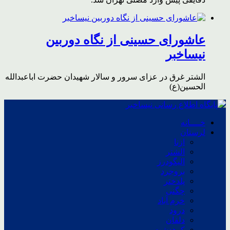
عاشورای حسینی از نگاه دوربین
نیساخبر
الشتر غرق در عزای سرور و سالار شهیدان حضرت اباعبدالله
الحسین(ع)
خــــانه
لرستان
ازنا
الشتر
الیگودرز
بروجرد
پلدختر
چگنی
خرم آباد
درود
دلفان
کوهدشت