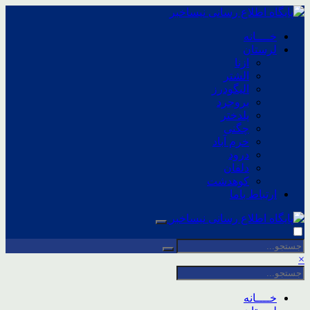
خــــانه
لرستان
ازنا
الشتر
الیگودرز
بروجرد
پلدختر
چگنی
خرم آباد
درود
دلفان
کوهدشت
ارتباط باما
×
خــــانه