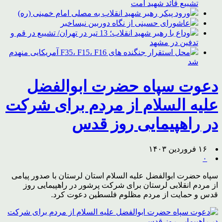
تشییع قائد شهید امت
ورود پیکر رهبر شهید انقلاب به مصلی امام خمینی (ره)
عاشورای حسینی از نگاه دوربین نیساخبر
وداع با رهبر شهید انقلاب؛ 13 تیر در تهران/ تشییع در قم و
تدفین در مشهد
محل استقرار جنگنده های F35، F15، F16 آمریکایی منهدم
شد
دعوت سپاه حضرت ابوالفضل
علیه السلام از مردم برای شرکت
در راهپیمایی روز قدس
۱۶ فروردین ۱۴۰۳
۰
سپاه حضرت ابوالفضل علیه السلام استان لرستان با صدور پیامی
از مردم انقلابی لرستان برای شرکت پرشور در راهپیمایی روز
قدس و حمایت از مردم مظلوم فلسطین دعوت کرد.