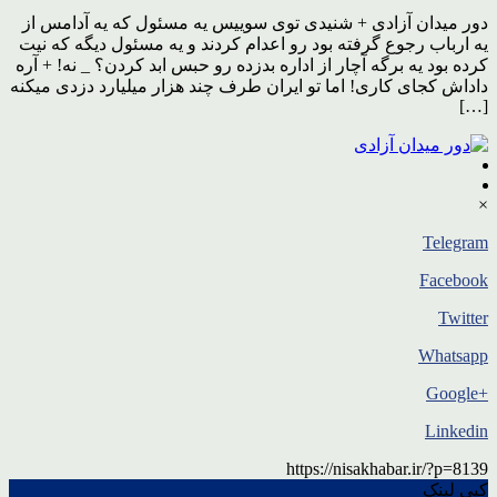
دور میدان آزادی + شنیدی توی سوییس یه مسئول که یه آدامس از
یه ارباب رجوع گرفته بود رو اعدام کردند و یه مسئول دیگه که نیت
کرده بود یه برگه آچار از اداره بدزده رو حبس ابد کردن؟ _ نه! + آره
داداش کجای کاری! اما تو ایران طرف چند هزار میلیارد دزدی میکنه
[…]
×
Telegram
Facebook
Twitter
Whatsapp
+Google
Linkedin
https://nisakhabar.ir/?p=8139
کپی لینک