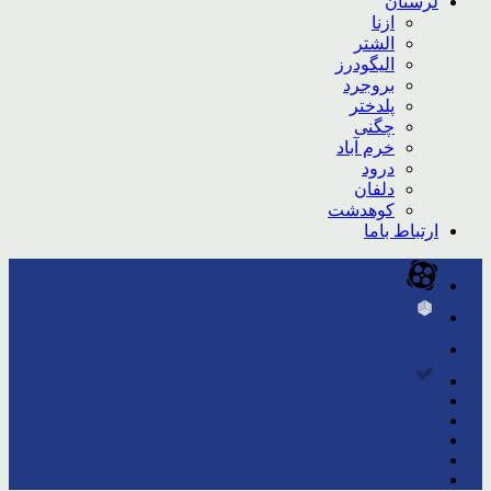
لرستان
ازنا
الشتر
الیگودرز
بروجرد
پلدختر
چگنی
خرم آباد
درود
دلفان
کوهدشت
ارتباط باما