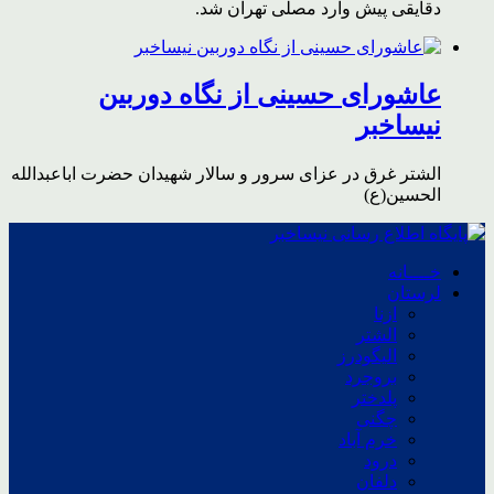
دقایقی پیش وارد مصلی تهران شد.
عاشورای حسینی از نگاه دوربین
نیساخبر
الشتر غرق در عزای سرور و سالار شهیدان حضرت اباعبدالله
الحسین(ع)
خــــانه
لرستان
ازنا
الشتر
الیگودرز
بروجرد
پلدختر
چگنی
خرم آباد
درود
دلفان