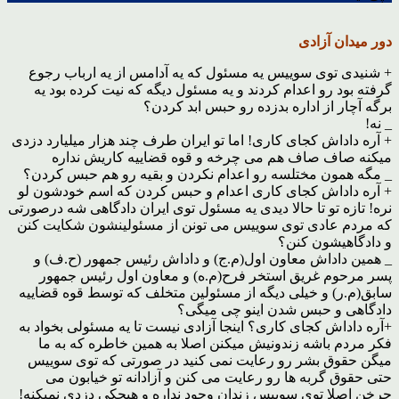
دور میدان آزادی
+ شنیدی توی سوییس یه مسئول که یه آدامس از یه ارباب رجوع
گرفته بود رو اعدام کردند و یه مسئول دیگه که نیت کرده بود یه
برگه آچار از اداره بدزده رو حبس ابد کردن؟
_ نه!
+ آره داداش کجای کاری! اما تو ایران طرف چند هزار میلیارد دزدی
میکنه صاف صاف هم می چرخه و قوه قضاییه کاریش نداره
_ مگه همون مختلسه رو اعدام نکردن و بقیه رو هم حبس کردن؟
+ آره داداش کجای کاری اعدام و حبس کردن که اسم خودشون لو
نره! تازه تو تا حالا دیدی یه مسئول توی ایران دادگاهی شه درصورتی
که مردم عادی توی سوییس می تونن از مسئولینشون شکایت کنن
و دادگاهیشون کنن؟
_ همین داداش معاون اول(م.ج) و داداش رئیس جمهور (ح.ف) و
پسر مرحوم غریق استخر فرح(م.ه) و معاون اول رئیس جمهور
سابق(م.ر) و خیلی دیگه از مسئولین متخلف که توسط قوه قضاییه
دادگاهی و حبس شدن اینو چی میگی؟
+آره داداش کجای کاری؟ اینجا آزادی نیست تا یه مسئولی بخواد به
فکر مردم باشه زندونیش میکنن اصلا به همین خاطره که به ما
میگن حقوق بشر رو رعایت نمی کنید در صورتی که توی سوییس
حتی حقوق گربه ها رو رعایت می کنن و آزادانه تو خیابون می
چرخن اصلا توی سوییس زندان وجود نداره و هیچکی دزدی نمیکنه!