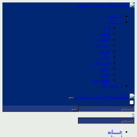
خــــانه
لرستان
ازنا
الشتر
الیگودرز
بروجرد
پلدختر
چگنی
خرم آباد
درود
دلفان
کوهدشت
ارتباط باما
×
خــــانه