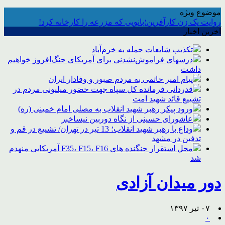
موضوع ویژه
روایت یک زن کارآفرین؛بانویی که مزرعه را کارخانه کرد!
آخرین اخبار
تکذیب شایعات حمله به خرم‌آباد
درسهای فراموش‌نشدنی برای آمریکای جنگ‌افروز خواهیم
داشت
پیام امیر حاتمی به مردم صبور و وفادار ایران
قدردانی فرمانده کل سپاه جهت حضور میلیونی مردم در
تشییع قائد شهید امت
ورود پیکر رهبر شهید انقلاب به مصلی امام خمینی (ره)
عاشورای حسینی از نگاه دوربین نیساخبر
وداع با رهبر شهید انقلاب؛ 13 تیر در تهران/ تشییع در قم و
تدفین در مشهد
محل استقرار جنگنده های F35، F15، F16 آمریکایی منهدم
شد
دور میدان آزادی
۰۷ تیر ۱۳۹۷
۰