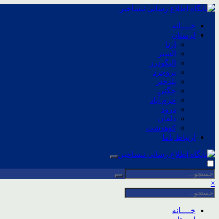
خــــانه
لرستان
ازنا
الشتر
الیگودرز
بروجرد
پلدختر
چگنی
خرم آباد
درود
دلفان
کوهدشت
ارتباط باما
×
خــــانه