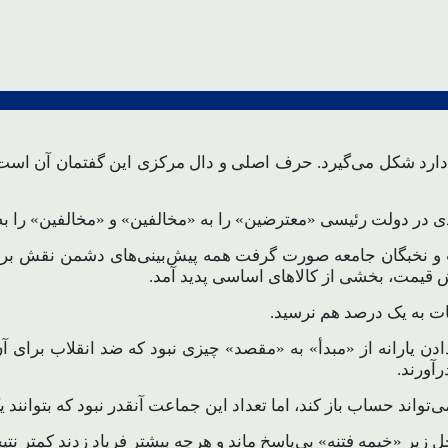
دارد شکل می‌گیرد. حرف اصلی و دال مرکزی این گفتمان آن است ک
ی در دولت رئیسی «معترضین» را به «مخالفین» و «مخالفین» را به 
 قیمت، بخشی از کالاهای اساسی پدید آمد.
ت به یک درصد هم نرسید.
ای اصلاح 4 قلم کالای اساسی و دادن یارانه از «مبدأ» به «مقصد» چیزی نبود که ض
آورند.
واند حساب باز کند، اما تعداد این جماعت آنقدر نبود که بتوانند 
یر «خیمه فتنه» بی‌پاسخ ماند و هرچه بیشتر فریاد زدند کمتر نتیج