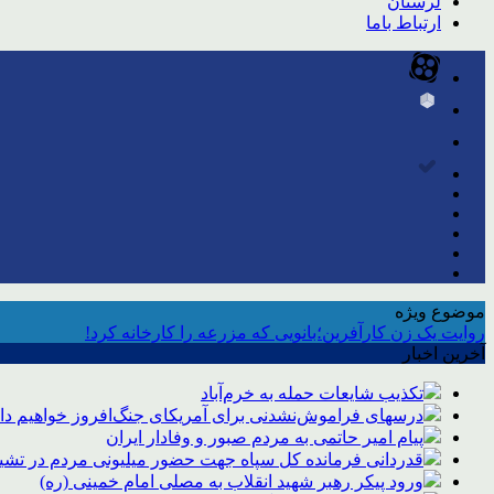
لرستان
ارتباط باما
موضوع ویژه
روایت یک زن کارآفرین؛بانویی که مزرعه را کارخانه کرد!
آخرین اخبار
تکذیب شایعات حمله به خرم‌آباد
درسهای فراموش‌نشدنی برای آمریکای جنگ‌افروز خواهیم د
پیام امیر حاتمی به مردم صبور و وفادار ایران
قدردانی فرمانده کل سپاه جهت حضور میلیونی مردم در تشیی
ورود پیکر رهبر شهید انقلاب به مصلی امام خمینی (ره)