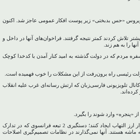
یق ویروس «حس بدبختی» زیر پوست افکار عمومی عاجز شد. اکنون
ها که در سه فتنه 78، 88 و 98 سر در آخور فتنه داشتند هرچه بیشتر تلاش کردند کمتر نتیجه گرفتند. فراخوان‌های آنها در داخل و
ا را به هم زند.
ه مردم که در دولت گذشته به امید کنار آمدن با کدخدا کوچک
 دولت رئیسی راه برون‌رفت از این مشکلات را خوب فهمیده است.
 بررسی علمی نشان می‌دهد ایرانیان 180 برابر متوسط جهانی در معرض اخبار دروغ و شایعات و خبرهای ناامیدکننده توسط 260 کانال تلویزیونی فارسی‌زبان که ارتش رسانه‌ای غرب علیه انقلاب
رده‌اند.
ز «پنجره» وارد شوند را بگیرد.
کشف انبارهای احتکار در چند روز گذشته در تهران و شهرستان‌ها و مسدود کردن 9219 حساب ارزی کسانی‌که می‌خواستند در بازار ارز التهاب ایجاد کنند؛ دستگیری 2 تبعه فرانسوی که در تدارک
 ماشه هستند. آنها نمی‌گذارند در نظامات تصمیم‌گیری اصلاحات