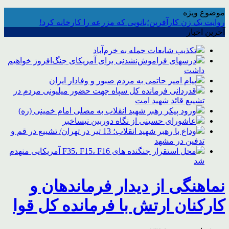
موضوع ویژه
روایت یک زن کارآفرین؛بانویی که مزرعه را کارخانه کرد!
آخرین اخبار
تکذیب شایعات حمله به خرم‌آباد
درسهای فراموش‌نشدنی برای آمریکای جنگ‌افروز خواهیم
داشت
پیام امیر حاتمی به مردم صبور و وفادار ایران
قدردانی فرمانده کل سپاه جهت حضور میلیونی مردم در
تشییع قائد شهید امت
ورود پیکر رهبر شهید انقلاب به مصلی امام خمینی (ره)
عاشورای حسینی از نگاه دوربین نیساخبر
وداع با رهبر شهید انقلاب؛ 13 تیر در تهران/ تشییع در قم و
تدفین در مشهد
محل استقرار جنگنده های F35، F15، F16 آمریکایی منهدم
شد
نماهنگی از دیدار فرماندهان و
کارکنان ارتش با فرمانده کل قوا