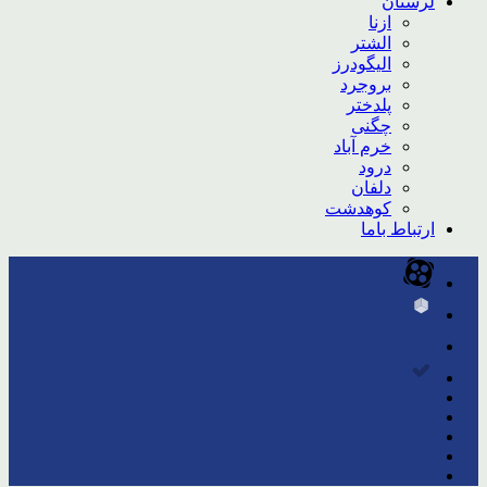
لرستان
ازنا
الشتر
الیگودرز
بروجرد
پلدختر
چگنی
خرم آباد
درود
دلفان
کوهدشت
ارتباط باما