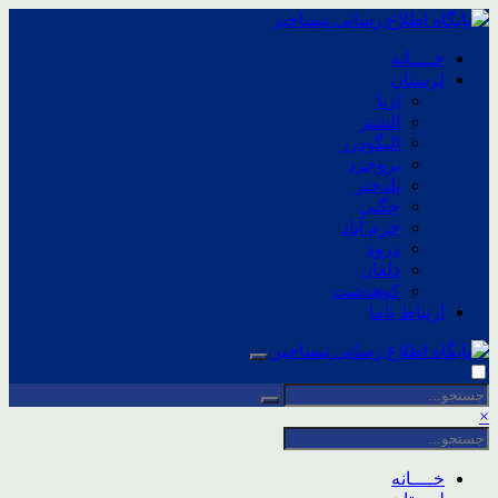
خــــانه
لرستان
ازنا
الشتر
الیگودرز
بروجرد
پلدختر
چگنی
خرم آباد
درود
دلفان
کوهدشت
ارتباط باما
×
خــــانه