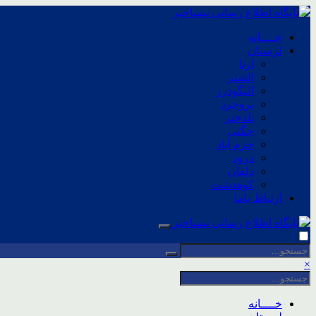
خــــانه
لرستان
ازنا
الشتر
الیگودرز
بروجرد
پلدختر
چگنی
خرم آباد
درود
دلفان
کوهدشت
ارتباط باما
×
خــــانه