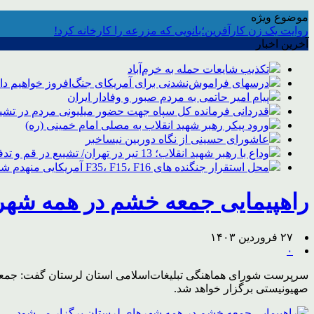
موضوع ویژه
روایت یک زن کارآفرین؛بانویی که مزرعه را کارخانه کرد!
آخرین اخبار
تکذیب شایعات حمله به خرم‌آباد
درسهای فراموش‌نشدنی برای آمریکای جنگ‌افروز خواهیم د
پیام امیر حاتمی به مردم صبور و وفادار ایران
قدردانی فرمانده کل سپاه جهت حضور میلیونی مردم در تشیی
ورود پیکر رهبر شهید انقلاب به مصلی امام خمینی (ره)
عاشورای حسینی از نگاه دوربین نیساخبر
وداع با رهبر شهید انقلاب؛ 13 تیر در تهران/ تشییع در قم و تدفین در مشهد
محل استقرار جنگنده های F35، F15، F16 آمریکایی منهدم شد
راهپیمایی جمعه خشم در همه شهر
۲۷ فروردین ۱۴۰۳
۰
صهیونیستی برگزار خواهد شد.