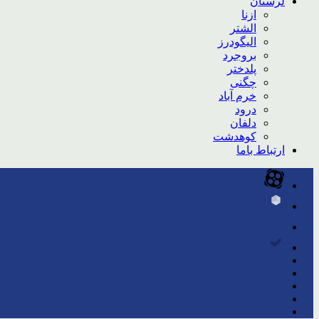
لرستان
ازنا
الشتر
الیگودرز
بروجرد
پلدختر
چگنی
خرم آباد
درود
دلفان
کوهدشت
ارتباط باما