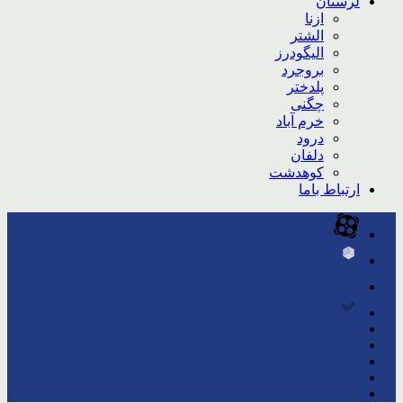
لرستان
ازنا
الشتر
الیگودرز
بروجرد
پلدختر
چگنی
خرم آباد
درود
دلفان
کوهدشت
ارتباط باما