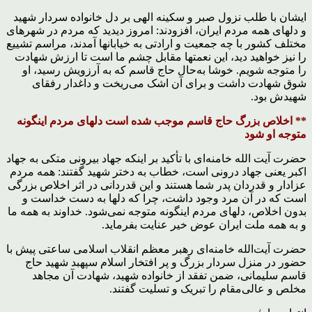
ایشان با طلب نزول صبر و سکینه الهی بر دل خانواده سردار شهید
و دلهای همه مردم ایران، افزودند: امروز دیدید که مردم در شهرهای
مختلف کشور با چه جمعیت و ارادتی به خیابانها آمدند، مراسم تشییع
را نیز خواهید دید، این نعمتها مقابل چشم ما است تا ارزش شهادت
را متوجه شویم. خوشا به‌حال حاج قاسم که به آرزویش رسید، او
شوق شهادت داشت و برای آن اشک می‌ریخت و داغدار رفقای
شهیدش بود.
** اخلاص بزرگ حاج قاسم موجب شده است دلهای مردم اینگونه
متوجه او شود
حضرت آیت الله خامنه‌ای با تأکید بر اینکه جهاد بیرونی متکی به جهاد
اکبر یعنی جهاد درونی است، خطاب به دختر شهید گفتند: همه مردم
عزادار و قدردان پدر شما هستند و این قدردانی در اثر اخلاص بزرگی
است که در آن مرد وجود داشت، چرا که دلها به دست خداست و
بدون اخلاص، دلهای مردم اینگونه متوجه نمی‌شود. خداوند به همه ما
و به همه ملت ایران عوض خیر عنایت بفرماید.
حضرت آیت‌الله خامنه‌ای رهبر معظم انقلاب اسلامی ساعتی پیش با
حضور در منزل سردار بزرگ و پر افتخار اسلام سپهبد شهید حاج
قاسم سلیمانی، ضمن تفقد از خانواده شهید، شهادت آن مجاهد
مخلص و عالی‌مقام را تبریک و تسلیت گفتند.