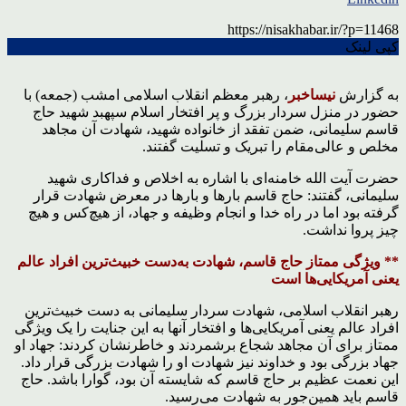
https://nisakhabar.ir/?p=11468
کپی لینک
به گزارش
نیساخبر
، رهبر معظم انقلاب اسلامی امشب (جمعه) با
حضور در منزل سردار بزرگ و پر افتخار اسلام سپهبد شهید حاج
قاسم سلیمانی، ضمن تفقد از خانواده شهید، شهادت آن مجاهد
مخلص و عالی‌مقام را تبریک و تسلیت گفتند.
حضرت آیت الله خامنه‌ای با اشاره به اخلاص و فداکاری شهید
سلیمانی، گفتند: حاج قاسم بارها و بارها در معرض شهادت قرار
گرفته بود اما در راه خدا و انجام وظیفه و جهاد، از هیچ‌کس و هیچ
چیز پروا نداشت.
** ویژگی ممتاز حاج قاسم، شهادت به‌دست خبیث‌ترین افراد عالم
یعنی آمریکایی‌ها است
رهبر انقلاب اسلامی، شهادت سردار سلیمانی به دست خبیث‌ترین
افراد عالم یعنی آمریکایی‌ها و افتخار آنها به این جنایت را یک ویژگی
ممتاز برای آن مجاهد شجاع برشمردند و خاطرنشان کردند: جهاد او
جهاد بزرگی بود و خداوند نیز شهادت او را شهادت بزرگی قرار داد.
این نعمت عظیم بر حاج قاسم که شایسته آن بود، گوارا باشد. حاج
قاسم باید همین‌جور به شهادت می‌رسید.