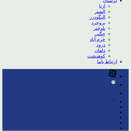
لرستان
ازنا
الشتر
الیگودرز
بروجرد
پلدختر
چگنی
خرم آباد
درود
دلفان
کوهدشت
ارتباط باما