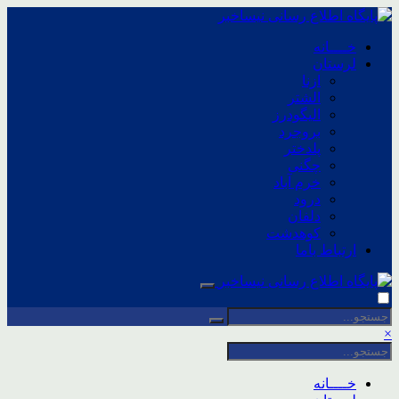
خــــانه
لرستان
ازنا
الشتر
الیگودرز
بروجرد
پلدختر
چگنی
خرم آباد
درود
دلفان
کوهدشت
ارتباط باما
×
خــــانه