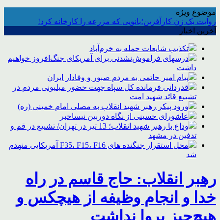
موضوع ویژه
روایت یک زن کارآفرین؛بانویی که مزرعه را کارخانه کرد!
آخرین اخبار
تکذیب شایعات حمله به خرم‌آباد
درسهای فراموش‌نشدنی برای آمریکای جنگ‌افروز خواهیم
داشت
پیام امیر حاتمی به مردم صبور و وفادار ایران
قدردانی فرمانده کل سپاه جهت حضور میلیونی مردم در
تشییع قائد شهید امت
ورود پیکر رهبر شهید انقلاب به مصلی امام خمینی (ره)
عاشورای حسینی از نگاه دوربین نیساخبر
وداع با رهبر شهید انقلاب؛ 13 تیر در تهران/ تشییع در قم و
تدفین در مشهد
محل استقرار جنگنده های F35، F15، F16 آمریکایی منهدم
شد
رهبر انقلاب: حاج قاسم در راه
خدا و انجام وظیفه از هیچکس و
هیچ‌چیز پروا نداشت