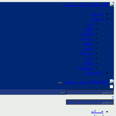
خــــانه
لرستان
ازنا
الشتر
الیگودرز
بروجرد
پلدختر
چگنی
خرم آباد
درود
دلفان
کوهدشت
ارتباط باما
×
خــــانه