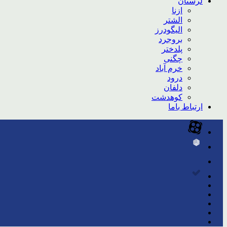
لرستان
ازنا
الشتر
الیگودرز
بروجرد
پلدختر
چگنی
خرم آباد
درود
دلفان
کوهدشت
ارتباط باما