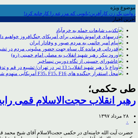
موضوع ویژه
روایت یک زن کارآفرین؛بانویی که مزرعه را کارخانه کرد!
آخرین اخبار
تکذیب شایعات حمله به خرم‌آباد
درسهای فراموش‌نشدنی برای آمریکای جنگ‌افروز خواهیم د
پیام امیر حاتمی به مردم صبور و وفادار ایران
قدردانی فرمانده کل سپاه جهت حضور میلیونی مردم در تشیی
ورود پیکر رهبر شهید انقلاب به مصلی امام خمینی (ره)
عاشورای حسینی از نگاه دوربین نیساخبر
وداع با رهبر شهید انقلاب؛ 13 تیر در تهران/ تشییع در قم و تدفین در مشهد
محل استقرار جنگنده های F35، F15، F16 آمریکایی منهدم شد
طی حکمی؛
رهبر انقلاب حجت‌الاسلام قمی را
۲۸ مرداد ۱۳۹۷
۰
حضرت آیت الله خامنه‌ای در حکمی حجت‌الاسلام آقای شیخ محمد قمی