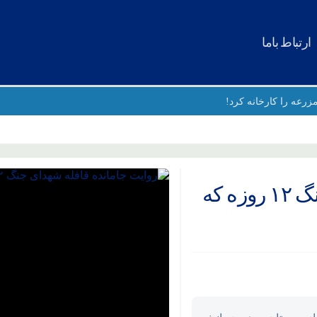
ارتباط باما
زرعه را کارخانه کرد!
یکای جنگ‌افروز خواهیم داشت
روایت جامانده قافله شهدای جنگ ۱۲ روزه که
فادار ایران
ور میلیونی مردم در تشییع قائد شهید امت
صلی امام خمینی (ره)
یساخبر