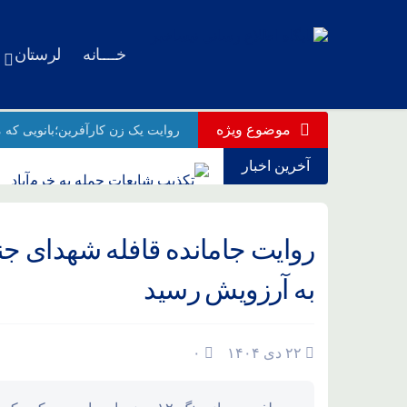
خــــانه
لرستان
موضوع ویژه
روایت یک زن کارآفرین؛بانویی که م
آخرین اخبار
تکذیب شایعات حمله به خرم‌آباد
درسهای فراموش‌نشدنی برای آمر
پیام امیر حاتمی به مردم صبور و و
به آرزویش رسید
قدردانی فرمانده کل سپاه جهت حض
ورود پیکر رهبر شهید انقلاب به م
۲۲ دی ۱۴۰۴
۰
عاشورای حسینی از نگاه دوربین ن
وداع با رهبر شهید انقلاب؛ 13 تیر در تهران/ تشییع در قم و تدفین در مشهد