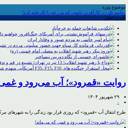
موضوع ویژه
روایت یک زن کارآفرین؛بانویی که مزرعه را کارخانه کرد!
آخرین اخبار
تکذیب شایعات حمله به خرم‌آباد
درسهای فراموش‌نشدنی برای آمریکای جنگ‌افروز خواهیم د
پیام امیر حاتمی به مردم صبور و وفادار ایران
قدردانی فرمانده کل سپاه جهت حضور میلیونی مردم در تشیی
ورود پیکر رهبر شهید انقلاب به مصلی امام خمینی (ره)
عاشورای حسینی از نگاه دوربین نیساخبر
وداع با رهبر شهید انقلاب؛ 13 تیر در تهران/ تشییع در قم و تدفین در مشهد
محل استقرار جنگنده های F35، F15، F16 آمریکایی منهدم شد
روایت «قمرود»؛ آب می‌رود و غمی 
۲۹ شهریور ۱۴۰۴
۰
طرح انتقال آب «قمرود» که روزی قرار بود زندگی را به شهرهای مرک