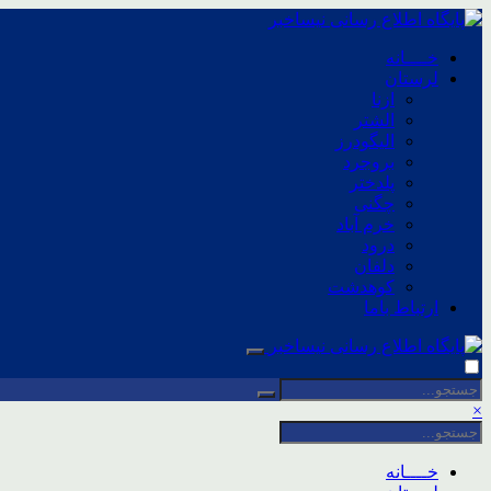
خــــانه
لرستان
ازنا
الشتر
الیگودرز
بروجرد
پلدختر
چگنی
خرم آباد
درود
دلفان
کوهدشت
ارتباط باما
×
خــــانه