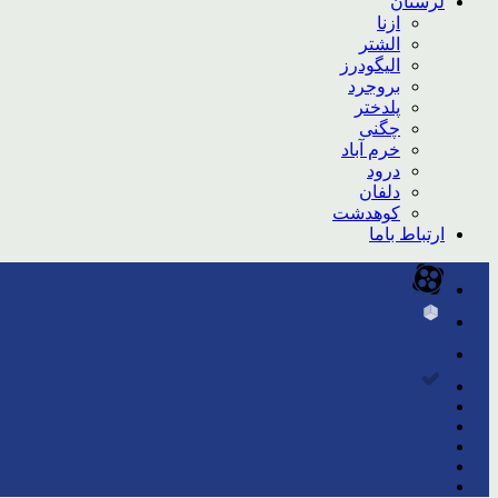
لرستان
ازنا
الشتر
الیگودرز
بروجرد
پلدختر
چگنی
خرم آباد
درود
دلفان
کوهدشت
ارتباط باما