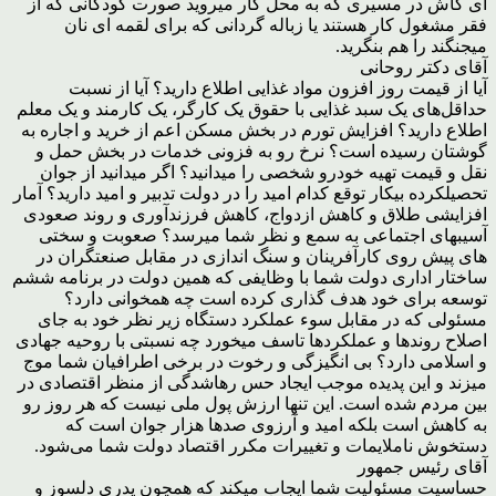
ای کاش در مسیری که به محل کار میروید صورت کودکانی که از
فقر مشغول کار هستند یا زباله گردانی که برای لقمه ای نان
میجنگند را هم بنگرید.
آقای دکتر روحانی
آیا از قیمت روز افزون مواد غذایی اطلاع دارید؟ آیا از نسبت
حداقل‌های یک سبد غذایی با حقوق یک کارگر، یک کارمند و یک معلم
اطلاع دارید؟ افزایش تورم در بخش مسکن اعم از خرید و اجاره به
گوشتان رسیده است؟ نرخ رو به فزونی خدمات در بخش حمل و
نقل و قیمت تهیه خودرو شخصی را میدانید؟ اگر میدانید از جوان
تحصیلکرده بیکار توقع کدام امید را در دولت تدبیر و امید دارید؟ آمار
افزایشی طلاق و کاهش ازدواج، کاهش فرزندآوری و روند صعودی
آسیبهای اجتماعی به سمع و نظر شما میرسد؟ صعوبت و سختی
های پیش روی کارآفرینان و سنگ اندازی در مقابل صنعتگران در
ساختار اداری دولت شما با وظایفی که همین دولت در برنامه ششم
توسعه برای خود هدف گذاری کرده است چه همخوانی دارد؟
مسئولی که در مقابل سوء عملکرد دستگاه زیر نظر خود به جای
اصلاح روندها و عملکردها تاسف میخورد چه نسبتی با روحیه جهادی
و اسلامی دارد؟ بی انگیزگی و رخوت در برخی اطرافیان شما موج
میزند و این پدیده موجب ایجاد حس رهاشدگی از منظر اقتصادی در
بین مردم شده است. این تنها ارزش پول ملی نیست که هر روز رو
به کاهش است بلکه امید و آرزوی صدها هزار جوان است که
دستخوش ناملایمات و تغییرات مکرر اقتصاد دولت شما می‌شود.
آقای رئیس جمهور
حساسیت مسئولیت شما ایجاب میکند که همچون پدری دلسوز و