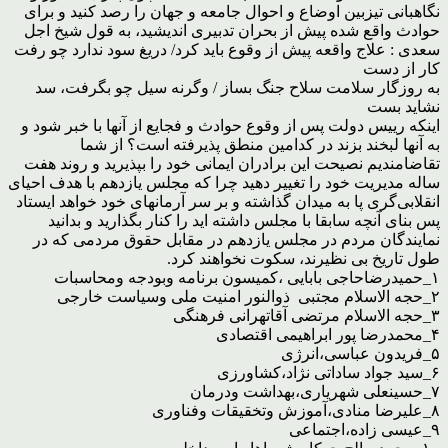
نگاهبانی تیزبین اوضاع و احوال جامعه و جهان را رصد کنید و برای
حوادث واقع شده پیش از بحران تدبیری اندیشید، به قول شیخ اجل
سعدی : علاج واقعه پیش از وقوع باید کرد/ دریغ سود ندارد چو رفت
کار از دست
به روزگار سلامت سلاح جنگ بساز / وگرنه سیل چو بگرفت، سد
نشاید بست
اینکه رییس دولت پس از وقوع حوادث و فجایع از آنها با خبر شود و
به آنها لبخند بزند در کدامین منطق پذیرفته است؟ از شما
تقاضامندیم نصیحت این برادران ایمانی خود را بپذیرید و روند هفت
ساله مدیریت خود را تغییر دهید چرا که مجلس یازدهم با هدف احیای
انقلابی‌گری پا به میدان گذاشته و بر سر آرمانهای خود خواهد ایستاد
پس بنای آنچه سابقا با مجلس داشته اید را کنار بگذارید و بدانید
نمایندگان مردم در مجلس یازدهم در مقابل حقوق مردمی که در
طول تاریخ بی نظیرند، سکوت نخواهند کرد.
۱_حمیدرضاحاجی بابایی ،کمیسون برنامه وبودجه ومحاسبات
۲_حجه الاسلام مجتبی ذوالنور امنیت ملی وسیاست خارجی
۳_حجه الاسلام مرتضی آقاتهرانی فرهنگی
۴_محمدرضا پور ابراهیمی اقتصادی
۵_فریدون عباسی،انرژی
۶_سید جواد ساداتی نژاد،کشاورزی
۷_حسینعلی شهریاری،بهداشت ودرمان
۸_علیرضا منادی،آموزش وتخقیقات وفناوری
۹_عیسی زاده،اجتماعی