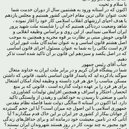
با سلام و تحیت
اکنون که در آستانه ورود به هشتمین سال از دوران خدمت شما
تحت عنوان عالی ترین مقام اجرایی کشور هستیم و مجلس یازدهم
با هدف احیای ارزشهای انقلاب اسلامی کار خود را آغاز نموده ،
شاهد وضعیت دردناکی هستیم که آن را شایسته ملت شهید پرور
ایران اسلامی نمیدانیم، از این روی و براساس وظیفه انقلابی و
قانونی خویش مبنی بر نظارت بر قوه مجریه و همچنین به موجب
اصل هشتم قانون اساسی و به عنوان نمایندگان ملت غیور ایران
لازم است نکاتی را به شما به عنوان مسئول اجرای قانون اساسی
که در اصل یکصد و سیزدهم این قانون بر آن تاکید شده است تذکر
دهیم.
جناب آقای رئیس جمهور
شما در پیشگاه قرآن کریم و در برابر ملت ایران به خداوند متعال
سوگند یادکرده اید که پاسدار قانون اساسی باشید، قانونی که داشتن
مسکن مناسب را حق هر فرد دانسته و وظیفه ایجاد امکان اشتغال
برای هر فرد را بر عهده دولت گذارده است ، قانونی که بر منع
انحصار، احتکار و اسراف و همچنین افزایش تولیدات کشاورزی،
دامی و صنعتی تا رسیدن به خودکفایی و رهیدن از وابستگی تاکید
دارد. اما اکنون در آستانه 8 سالگی دولت شما فاصله نظام مقدس
جمهوری اسلامی با این اصول چه میزان است؟ آیا این حجم گسترده
از جوانان بیکار از کشوری جز ایران بر این خاک قدم میگذارند؟ آیا
آنانی که در تامین معیشت خود درمانده اند و برای حداقل‌های زندگی
خود مجبور به چند نوبت کار در روز هستند شهروندان ایران نیستند؟