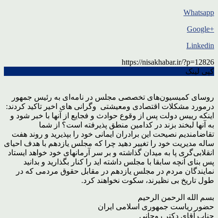
Whatsapp
+Google
Linkedin
https://nisakhabar.ir/?p=12826
کپی لینک
روسای کمیسیون‌های تخصصی مجلس در نامه‌ای به رئیس جمهور
درمورد مشکلات اقتصادی ومعیشتی وگرانی های اخیر تاکید کردند:
اینکه رییس دولت پس از وقوع حوادث و فجایع از آنها با خبر شود و
به آنها لبخند بزند در کدامین منطق پذیرفته است؟ از شما
تقاضامندیم نصیحت این برادران ایمانی خود را بپذیرید و روند هفت
ساله مدیریت خود را تغییر دهید چرا که مجلس یازدهم با هدف احیای
انقلابی‌گری پا به میدان گذاشته و بر سر آرمانهای خود خواهد ایستاد
پس بنای آنچه سابقا با مجلس داشته اید را کنار بگذارید و بدانید
نمایندگان مردم در مجلس یازدهم در مقابل حقوق مردمی که در
طول تاریخ بی نظیرند، سکوت نخواهند کرد.
بسم الله الرحمن الرحیم
حضور ریاست جمهوری اسلامی ایران
جناب آقای دکتر روحانی