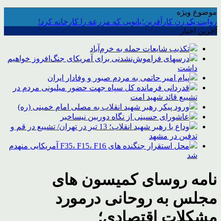
موضوع ویژه
روایت یک زن کارآفرین؛بانویی که مزرعه را کارخانه کرد!
آخرین اخبار
تکذیب شایعات حمله به خرم‌آباد
درسهای فراموش‌نشدنی برای آمریکای جنگ‌افروز خواهیم
داشت
پیام امیر حاتمی به مردم صبور و وفادار ایران
قدردانی فرمانده کل سپاه جهت حضور میلیونی مردم در
تشییع قائد شهید امت
ورود پیکر رهبر شهید انقلاب به مصلی امام خمینی (ره)
عاشورای حسینی از نگاه دوربین نیساخبر
وداع با رهبر شهید انقلاب؛ 13 تیر در تهران/ تشییع در قم و
تدفین در مشهد
محل استقرار جنگنده های F35، F15، F16 آمریکایی منهدم
شد
نامه روسای کمیسون های
مجلس به روحانی درمورد
مشکلات اقتصادی؛