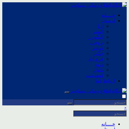
خــــانه
لرستان
ازنا
الشتر
الیگودرز
بروجرد
پلدختر
چگنی
خرم آباد
درود
دلفان
کوهدشت
ارتباط باما
×
خــــانه