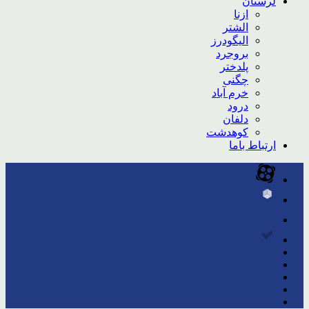
لرستان
ازنا
الشتر
الیگودرز
بروجرد
پلدختر
چگنی
خرم آباد
درود
دلفان
کوهدشت
ارتباط باما