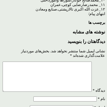
۱۰_محمدصالح جوکار،شوراها وامورداخلی
۱۱_ محمدرضارضایی کوچی،عمران
۱۲_عزت الله اکبری تالارپشتی،صنایع ومعادن
انتهای پیام/
برچسب ها
نوشته های مشابه
دیدگاهتان را بنویسید
نشانی ایمیل شما منتشر نخواهد شد.
بخش‌های موردنیاز
علامت‌گذاری شده‌اند
*
دیدگاه
*
نام
*