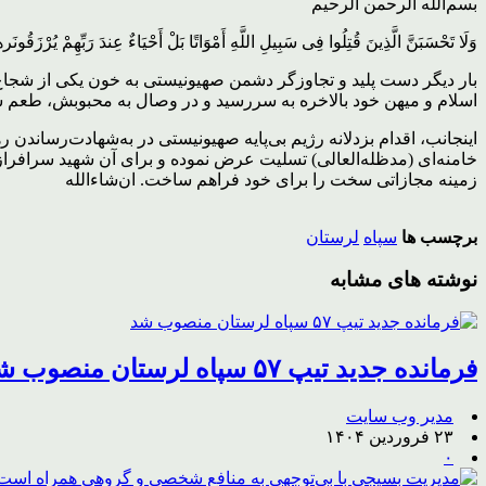
بسم‌الله الرحمن الرحیم
وَلَا تَحْسَبَنَّ الَّذِینَ قُتِلُوا فِی سَبِیلِ اللَّهِ أَمْوَاتًا بَلْ أَحْی
بار دیگر دست پلید و تجاوزگر دشمن صهیونیستی به خون یکی از شجاع‌ت
اسلام و میهن خود بالاخره به سررسید و در وصال به محبوبش، طعم 
اینجانب، اقدام بزدلانه رژیم بی‌پایه صهیونیستی در به‌شهادت‌رساند
خامنه‌ای (مدظله‌العالی) تسلیت عرض نموده و برای آن شهید سرافراز 
زمینه مجازاتی سخت را برای خود فراهم ساخت. ان‌شاءالله
برچسب ها
سپاه
لرستان
نوشته های مشابه
فرمانده جدید تیپ ۵۷ سپاه لرستان منصوب شد
مدیر وب سایت
۲۳ فروردین ۱۴۰۴
۰