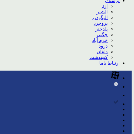
لرستان
ازنا
الشتر
الیگودرز
بروجرد
پلدختر
چگنی
خرم آباد
درود
دلفان
کوهدشت
ارتباط باما