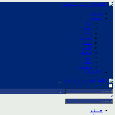
خــــانه
لرستان
ازنا
الشتر
الیگودرز
بروجرد
پلدختر
چگنی
خرم آباد
درود
دلفان
کوهدشت
ارتباط باما
×
خــــانه