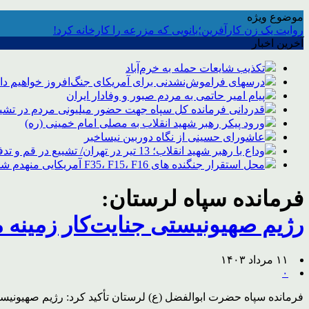
موضوع ویژه
روایت یک زن کارآفرین؛بانویی که مزرعه را کارخانه کرد!
آخرین اخبار
تکذیب شایعات حمله به خرم‌آباد
درسهای فراموش‌نشدنی برای آمریکای جنگ‌افروز خواهیم د
پیام امیر حاتمی به مردم صبور و وفادار ایران
قدردانی فرمانده کل سپاه جهت حضور میلیونی مردم در تشیی
ورود پیکر رهبر شهید انقلاب به مصلی امام خمینی (ره)
عاشورای حسینی از نگاه دوربین نیساخبر
وداع با رهبر شهید انقلاب؛ 13 تیر در تهران/ تشییع در قم و تدفین در مشهد
محل استقرار جنگنده های F35، F15، F16 آمریکایی منهدم شد
فرمانده سپاه لرستان:
رژیم صهیونیستی جنایت‌کار زمینه 
۱۱ مرداد ۱۴۰۳
۰
فرمانده سپاه حضرت ابوالفضل (ع) لرستان تأکید کرد: رژیم صهیونیس