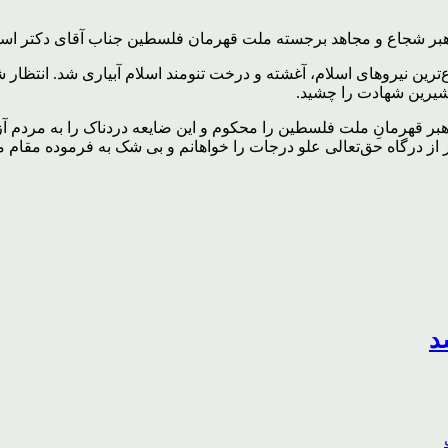
َاءٌ عِندَ رَبِّهِمْ یُرْزَقُونَرهبر شجاع و مجاهد برجسته ملت قهرمان فلسطین جناب
رین نیروهای اسلام، آغشته و درخت تنومند اسلام آبیاری شد. انتظار شه
شیرین شهادت را چشید.
ن رهبر قهرمانِ ملت فلسطین را محکوم و این ضایعه دردناک را به مردم
از درگاه حق‌تعالی علو درجات را خواهانم و بی شک به فرموده مقام مع