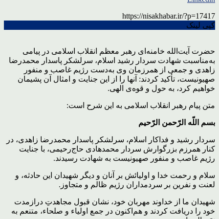
https://nisakhabar.ir/?p=17417
کپی لینک
حضرت آیت‌الله خامنه‌ای رهبر معظم انقلاب اسلامی در پیامی
به‌مناسبت شهادت سردار رشید اسلام، سرلشکر پاسدار محمدرضا
زاهدی و جمعی از همرزمان وی به‌دست رژیم غاصب و منفور
صهیونیست، تأکید کردند: آنها را از این جنایت و امثال آن پشیمان
خواهیم کرد، به حول و قوه‌ی الهی.
متن پیام رهبر انقلاب اسلامی به این شرح است:
بسم اللّه الرّحمن الرّحیم
سردار رشید و فداکار اسلام، سرلشکر پاسدار محمدرضا زاهدی، در
کنار همرزم بزرگوارش سردار محمدهادی حاج‌رحیمی، با جنایت
رژیم غاصب و منفور صهیونیست به شهادت رسیدند.
سلام و رحمت خدا و اولیائش بر آنان و دیگر شهیدان این حادثه، و
لعنت و نفرین بر سردمداران رژیم ظالم و متجاوز.
شهیدان ما از خداوند مهربان خود، نشان قبول مجاهدتِ درازمدت
خود را دریافت کردند و هم‌اکنون در جمع اولیاء و صلحاء، متنعم به