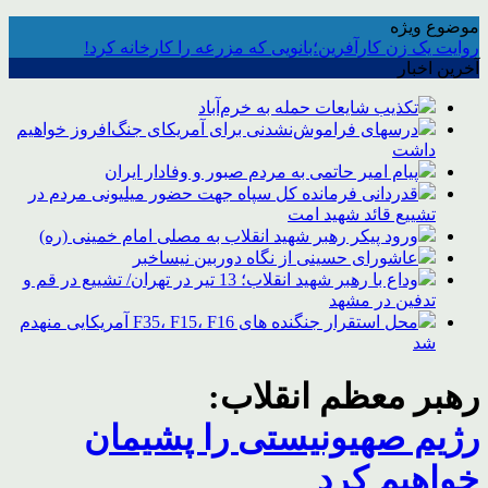
موضوع ویژه
روایت یک زن کارآفرین؛بانویی که مزرعه را کارخانه کرد!
آخرین اخبار
تکذیب شایعات حمله به خرم‌آباد
درسهای فراموش‌نشدنی برای آمریکای جنگ‌افروز خواهیم
داشت
پیام امیر حاتمی به مردم صبور و وفادار ایران
قدردانی فرمانده کل سپاه جهت حضور میلیونی مردم در
تشییع قائد شهید امت
ورود پیکر رهبر شهید انقلاب به مصلی امام خمینی (ره)
عاشورای حسینی از نگاه دوربین نیساخبر
وداع با رهبر شهید انقلاب؛ 13 تیر در تهران/ تشییع در قم و
تدفین در مشهد
محل استقرار جنگنده های F35، F15، F16 آمریکایی منهدم
شد
رهبر معظم انقلاب:
رژیم صهیونیستی را پشیمان
خواهیم کرد