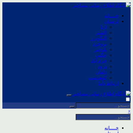
خــــانه
لرستان
ازنا
الشتر
الیگودرز
بروجرد
پلدختر
چگنی
خرم آباد
درود
دلفان
کوهدشت
ارتباط باما
×
خــــانه