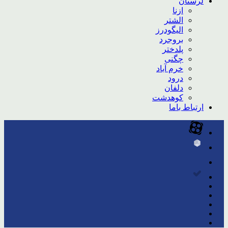
لرستان
ازنا
الشتر
الیگودرز
بروجرد
پلدختر
چگنی
خرم آباد
درود
دلفان
کوهدشت
ارتباط باما