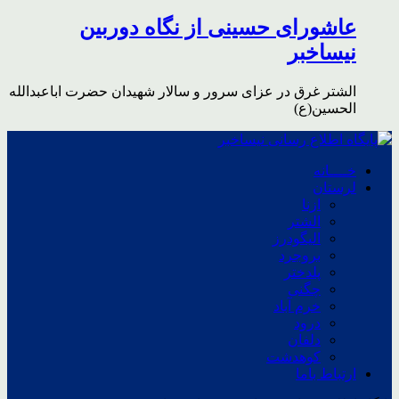
عاشورای حسینی از نگاه دوربین
نیساخبر
الشتر غرق در عزای سرور و سالار شهیدان حضرت اباعبدالله
الحسین(ع)
خــــانه
لرستان
ازنا
الشتر
الیگودرز
بروجرد
پلدختر
چگنی
خرم آباد
درود
دلفان
کوهدشت
ارتباط باما