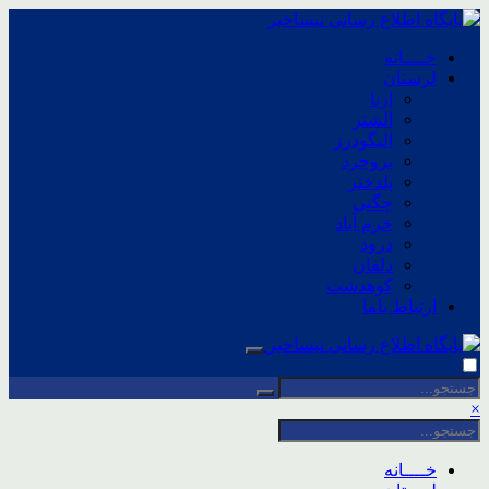
خــــانه
لرستان
ازنا
الشتر
الیگودرز
بروجرد
پلدختر
چگنی
خرم آباد
درود
دلفان
کوهدشت
ارتباط باما
×
خــــانه