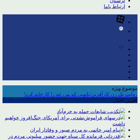
لرستان
ارتباط باما
موضوع ویژه
روایت یک زن کارآفرین؛بانویی که مزرعه را کارخانه کرد!
آخرین اخبار
تکذیب شایعات حمله به خرم‌آباد
درسهای فراموش‌نشدنی برای آمریکای جنگ‌افروز خواهیم
داشت
پیام امیر حاتمی به مردم صبور و وفادار ایران
قدردانی فرمانده کل سپاه جهت حضور میلیونی مردم در