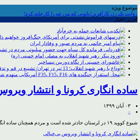
موضوع ویژه
روایت یک زن کارآفرین؛بانویی که مزرعه را کارخانه کرد!
آخرین اخبار
تکذیب شایعات حمله به خرم‌آباد
درسهای فراموش‌نشدنی برای آمریکای جنگ‌افروز خواهیم د
پیام امیر حاتمی به مردم صبور و وفادار ایران
قدردانی فرمانده کل سپاه جهت حضور میلیونی مردم در تشیی
ورود پیکر رهبر شهید انقلاب به مصلی امام خمینی (ره)
عاشورای حسینی از نگاه دوربین نیساخبر
وداع با رهبر شهید انقلاب؛ 13 تیر در تهران/ تشییع در قم و تدفین در مشهد
محل استقرار جنگنده های F35، F15، F16 آمریکایی منهدم شد
ساده انگاری کرونا و انتشار ویروس
۰۳ آبان ۱۳۹۹
۰
شیوع کووید ۱۹ در لرستان حادتر شده است و مردم همچنان ساده انگارتر می‌شوند گویی کرونا و ساده‌انگاری در جدالی برابر برای گرفتن جان مردم به رقابت نشسته‌اند.