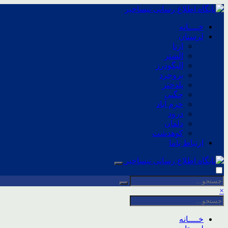
خــــانه
لرستان
ازنا
الشتر
الیگودرز
بروجرد
پلدختر
چگنی
خرم آباد
درود
دلفان
کوهدشت
ارتباط باما
×
خــــانه