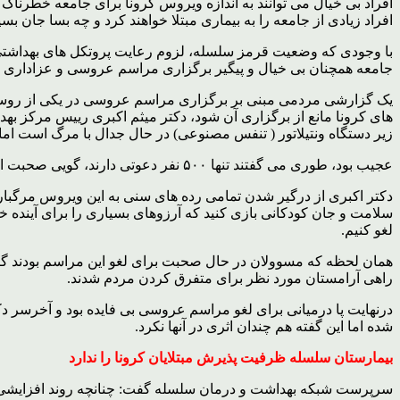
افراد بی خیال می توانند به اندازه ویروس کرونا برای جامعه خطرناک ب
افراد زیادی از جامعه را به بیماری مبتلا خواهند کرد و چه بسا جان بس
با وجودی که وضعیت قرمز سلسله، لزوم رعایت پروتکل های بهداشتی 
جامعه همچنان بی خیال و پیگیر برگزاری مراسم عروسی و عزاداری هس
یک گزارشی مردمی مبنی بر برگزاری مراسم عروسی در یکی از روستاه
زیر دستگاه ونتیلاتور ( تنفس مصنوعی) در حال جدال با مرگ است اما بانیان مراسم در اظهاراتی عجیب می گفتند ت
عجیب بود، طوری می گفتند تنها ۵۰۰ نفر دعوتی دارند، گویی صحبت از بود و نبود ۵۰۰ جان نبود و انگار ۵۰۰ جان با ارزش در خطر نبودند.
دکتر اکبری از درگیر شدن تمامی رده های سنی به این ویروس مرگبا
سلامت و جان کودکانی بازی کنید که آرزوهای بسیاری را برای آینده خود 
لغو کنیم.
همان لحظه که مسوولان در حال صحبت برای لغو این مراسم بودند گزا
راهی آرامستان مورد نظر برای متفرق کردن مردم شدند.
درنهایت پا درمیانی برای لغو مراسم عروسی بی فایده بود و آخرسر د
شده اما این گفته هم چندان اثری در آنها نکرد.
بیمارستان سلسله ظرفیت پذیرش مبتلایان کرونا را ندارد
سرپرست شبکه بهداشت و درمان سلسله گفت: چنانچه روند افزایشی ابتل