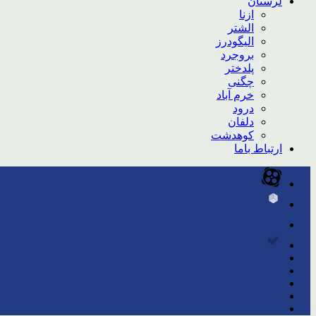
لرستان
ازنا
الشتر
الیگودرز
بروجرد
پلدختر
چگنی
خرم آباد
درود
دلفان
کوهدشت
ارتباط باما