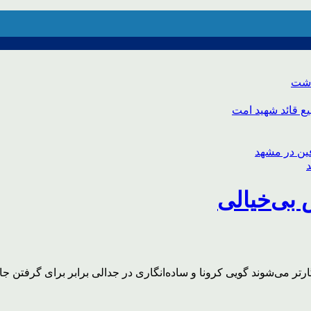
اشت
ع قائد شهید امت
 بی‌خیالی