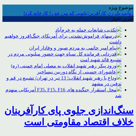
موضوع ویژه
روایت یک زن کارآفرین؛بانویی که مزرعه را کارخانه کرد!
آخرین اخبار
تکذیب شایعات حمله به خرم‌آباد
درسهای فراموش‌نشدنی برای آمریکای جنگ‌افروز خواهیم
داشت
پیام امیر حاتمی به مردم صبور و وفادار ایران
قدردانی فرمانده کل سپاه جهت حضور میلیونی مردم در
تشییع قائد شهید امت
ورود پیکر رهبر شهید انقلاب به مصلی امام خمینی (ره)
عاشورای حسینی از نگاه دوربین نیساخبر
وداع با رهبر شهید انقلاب؛ 13 تیر در تهران/ تشییع در قم و
تدفین در مشهد
محل استقرار جنگنده های F35، F15، F16 آمریکایی منهدم
شد
سنگ‌اندازی جلوی پای کارآفرینان
خلاف اقتصاد مقاومتی است