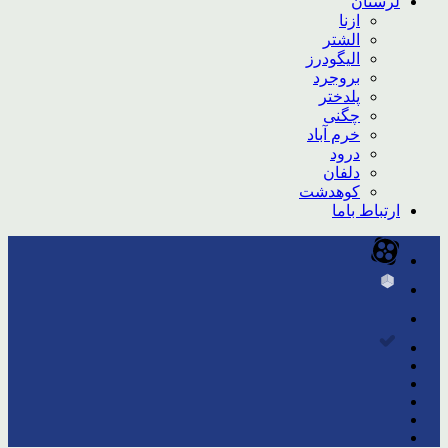
لرستان
ازنا
الشتر
الیگودرز
بروجرد
پلدختر
چگنی
خرم آباد
درود
دلفان
کوهدشت
ارتباط باما