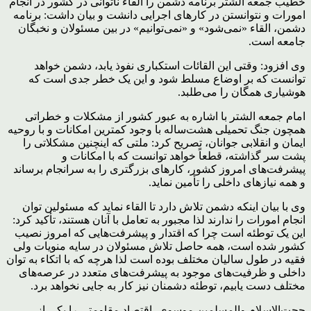
خطیب جمعه الشتر برنامه دشمن را القاء ناتوانی در کشور در انجام
امورات و نتوانستن در کارهای اجرایی دانشت و بیان داشت: برنامه
دشمن، القاء «نمی‌شود» و «نمی‌توانیم» در بین مسئولان و نخبگان
جامعه است.
وی افزود: وقتی این القائات استکباری نفوذ یابد، دشمن خواهد
توانست که بر اوضاع مسلط شود و این یک خطر جدی است که
هوشیاری همگان را می‌طلبد.
امام جمعه الشتر با اشاره به عبور کشور از مشکلات و خطراتی
همچون جنگ تحمیلی هشت‌ساله با وجود کمترین امکانات و با روحیه
ایمان و انقلابی جوانان، تصریح کرد: ملتی که اینچنین مشکلاتی را
پشت سر گذاشته، قطعاً خواهد توانست که با امکانات و
پیشرفت‌های امروز کشور، کارهای بزرگتری را به سرانجام برساند
و همه نیازهای داخلی را تأمین نماید.
وی با بیان اینکه دشمن تلاش دارد تا القاء نماید که مسئولین توان
انجام امورات را ندارند لذا مجبور به تعامل با آنان هستند، تأکید کرد:
این یک توطئه است چرا که اقتدار و پیشرفت‌هایی که امروز نصیب
کشور شده است، همه حاصل تلاش مسئولان در سایه منویات ولی
فقیه در طول سالیان مختلف بوده است لذا هرچه که با اتکاء به توان
داخلی و ظرفیت‌های موجود به پیشرفت‌های متعدد در عرصه‌های
مختلف دست یابیم، توطئه دشمنان نیز کار به جایی نخواهد برد.
حجت‌الاسلام والمسلمین موسوی، اقتصاد مقاومتی را یکی از