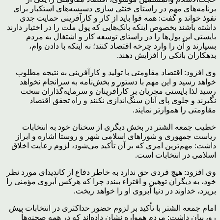
برنامه‌های مهم در راستای خنثی سازی دسیسه‌های استکبار برای
نفوذ خواند و گفت: همه قوا باید از کار و کارآفرینی حمایت جدی
داشته باشند بخصوص اینکه بانک‌هایی که پول ملت را در اختیار دارند
بایستی این پول‌ها را در راستای توسعه کار و اشتغال به مردم
بسپارند و آن را وارد چرخه اقتصاد کنند؛ نه اینکه با دادن وام‌،
بدهکاران بانکی را افزایش دهند.
وی افزود: اقتصاد مقاومتی با تولید و کارآفرینی به نتیجه مطلوب
خواهد رسید و این مهم با دستور و بخش‌نامه به سرانجام نخواهد
رسید لذا بایستی مجریان بر کارآفرینان و سرمایه‌گذاران سخت
نگیرند و جلوی پای آنان سنگ‌اندازی نکنند و راه تحقق اقتصاد
مقاومتی را هموارتر نمایند.
خطیب جمعه الشتر در بخش دیگری از سخنان خود به انتخابات
ریاست جمهوری و شوراهای اسلامی شهر و روستا اشاره و ابراز
داشت: مهم‌ترین امری که بر آن تأکید می‌شود، لزوم رعایت اخلاق
اسلامی در انتخابات است.
وی افزود: هیچ فردی حق ندارد به خاطر دفاع از کاندیدای مورد نظر
خود، به دیگران توهین و افتراء ببندد چرا که هرکس آبروی مؤمنی را
بریزد، خداوند در دنیا آبروی او را خواهد ریخت.
امام جمعه الشتر با تأکید بر لزوم حضور حداکثری در انتخابات پیش
رو، بیان داشت: مردم همواره نشان داده‌اند که در همه صحنه‌ها