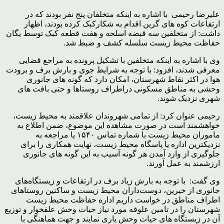
علیرضا رحیمی با اشاره به اینکه متخلفان پنج نفر بودند که در
ارتفاعات کوه های گرین اقدام به شکارکبک کرده بودند، اظهار
داشت: از متخلفین سه قبضه اسلحه و هفت قطعه کبک توسط یگان
حفاظت محیط زیست سلسله کشف و ضبط شد.
وی با اشاره به اینکه متخلفین با تشکیل پرونده به مراجع قضایی
معرفی شدند، افزود: با توجه به شرایط جوی و بارش برف و برودت
هوا در اکثر نقاط شهرستان، امکان دارد که گونه های جانوری
وحشی به مناطق مسکونی دراطراف روستاها و حتی بافت های
شهری نزدیک شوند.
رحیمی عنوان کرد: از تمامی شهروندان علاقمند به محیط زیست،
خواهشمند است در صورت مشاهده این موضوع، ضمن اطلاع به
ماموران محیط زیست با شماره تماس ۱۵۴۰ یا مراجعه به
نزدیکترین اداره یا پاسگاه محیط زیست، نهایت همکاری را برای
جلوگیری از وارد آمدن هر گونه آسیب به این گونه های جانوری
ارزشمند به عمل آورند.
وی گفت: با توجه به بارش زیاد برف در ارتفاعات و زیستگاه‌های
جانوری از خیرین، دوست‌داران محیط زیست و ساکنین روستاهای
اطراف مناطق در خواست داریم اداره حفاظت محیط زیست
شهرستان را در تامین علوفه مورد نیاز حیات وحش علفخوار و توزیع
آن در زیستگاه های حیات وحش یاری نمایند و جهت هماهنگی با