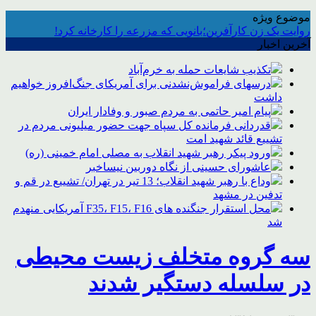
موضوع ویژه
روایت یک زن کارآفرین؛بانویی که مزرعه را کارخانه کرد!
آخرین اخبار
تکذیب شایعات حمله به خرم‌آباد
درسهای فراموش‌نشدنی برای آمریکای جنگ‌افروز خواهیم
داشت
پیام امیر حاتمی به مردم صبور و وفادار ایران
قدردانی فرمانده کل سپاه جهت حضور میلیونی مردم در
تشییع قائد شهید امت
ورود پیکر رهبر شهید انقلاب به مصلی امام خمینی (ره)
عاشورای حسینی از نگاه دوربین نیساخبر
وداع با رهبر شهید انقلاب؛ 13 تیر در تهران/ تشییع در قم و
تدفین در مشهد
محل استقرار جنگنده های F35، F15، F16 آمریکایی منهدم
شد
سه گروه متخلف زیست محیطی
در سلسله دستگیر شدند