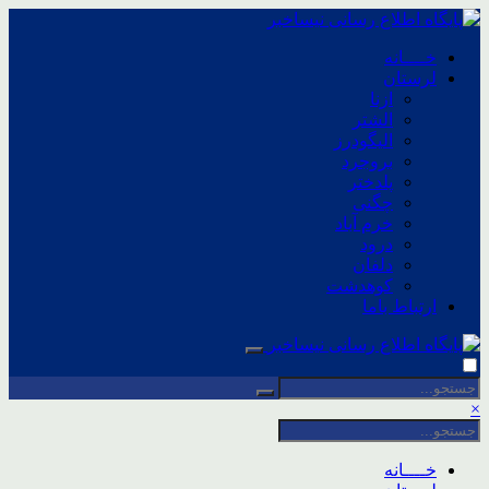
خــــانه
لرستان
ازنا
الشتر
الیگودرز
بروجرد
پلدختر
چگنی
خرم آباد
درود
دلفان
کوهدشت
ارتباط باما
×
خــــانه