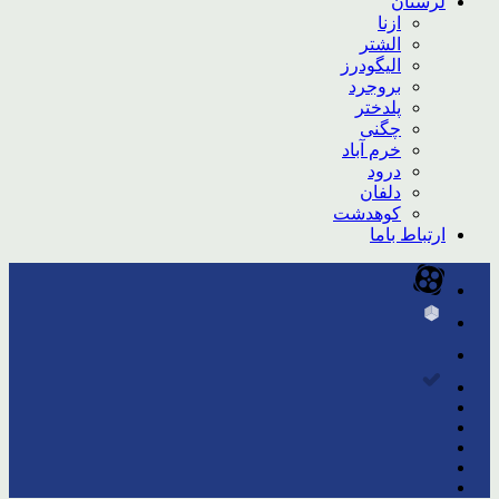
لرستان
ازنا
الشتر
الیگودرز
بروجرد
پلدختر
چگنی
خرم آباد
درود
دلفان
کوهدشت
ارتباط باما