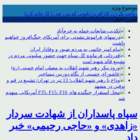
موضوع ویژه
روایت یک زن کارآفرین؛بانویی که مزرعه را کارخانه کرد!
آخرین اخبار
تکذیب شایعات حمله به خرم‌آباد
درسهای فراموش‌نشدنی برای آمریکای جنگ‌افروز خواهیم
داشت
پیام امیر حاتمی به مردم صبور و وفادار ایران
قدردانی فرمانده کل سپاه جهت حضور میلیونی مردم در
تشییع قائد شهید امت
ورود پیکر رهبر شهید انقلاب به مصلی امام خمینی (ره)
عاشورای حسینی از نگاه دوربین نیساخبر
وداع با رهبر شهید انقلاب؛ 13 تیر در تهران/ تشییع در قم و
تدفین در مشهد
محل استقرار جنگنده های F35، F15، F16 آمریکایی منهدم
شد
سپاه پاسداران از شهادت سردار
«زاهدی» و «حاجی رحیمی» خبر
داد