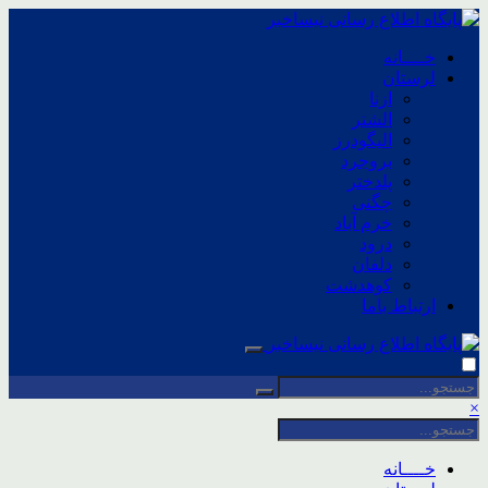
خــــانه
لرستان
ازنا
الشتر
الیگودرز
بروجرد
پلدختر
چگنی
خرم آباد
درود
دلفان
کوهدشت
ارتباط باما
×
خــــانه