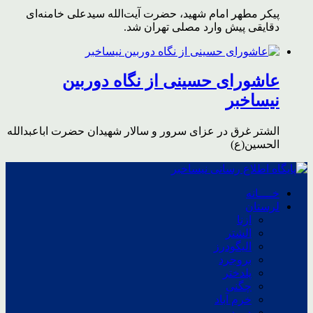
پیکر مطهر امام شهید،‌ حضرت آیت‌الله سیدعلی خامنه‌ای
دقایقی پیش وارد مصلی تهران شد.
عاشورای حسینی از نگاه دوربین
نیساخبر
الشتر غرق در عزای سرور و سالار شهیدان حضرت اباعبدالله
الحسین(ع)
خــــانه
لرستان
ازنا
الشتر
الیگودرز
بروجرد
پلدختر
چگنی
خرم آباد
درود