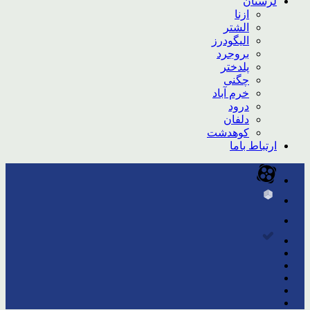
لرستان
ازنا
الشتر
الیگودرز
بروجرد
پلدختر
چگنی
خرم آباد
درود
دلفان
کوهدشت
ارتباط باما