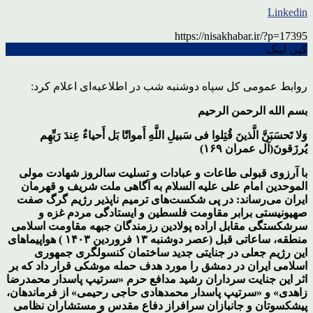
Linkedin
https://nisakhabar.ir/?p=17395
کپی لینک
روابط عمومی کل سپاه دوشنبه شب در اطلاعیه‌ای اعلام کرد:
بسم الله الرحمن الرحیم
وَلا تَحسَبَنَّ الَّذینَ قُتِلوا فی سَبیلِ اللَّهِ أَمواتًا بَل أَحیاءٌ عِندَ رَبِّهِم
یُرزَقونَ(آل عمران ۱۶۹)
با آرزوی قبولی طاعات و عبادات و تسلیت سالروز شهادت مولی
الموحدین امام علی علیه السلام به آگاهی ملت شریف و قهرمان
ایران می‌رساند: در پی شکست‌های ترمیم ناپذیر رژیم گرگ صفت
صهیونیستی برابر مقاومت فلسطین و ایستادگی مردم غزه و
سرشکستگی مقابل اراده پولادین رزمندگان جبهه مقاومت اسلامی
منطقه، ساعاتی قبل (عصر دوشنبه ۱۳ فروردین ۱۴۰۳ ) هواپیماهای
این رژیم جعلی در جنایتی جدید ساختمان کنسولگری جمهوری
اسلامی ایران در دمشق را مورد هدف حمله موشکی قرار داد که بر
اثر این جنایت سرداران رشید مدافع حرم «سرتیپ پاسدار محمدرضا
زاهدی» و «سرتیپ پاسدار محمدهادی حاجی رحیمی» از فرماندهان،
پیشکسوتان و جانبازان سرافراز دفاع مقدس و مستشاران نظامی