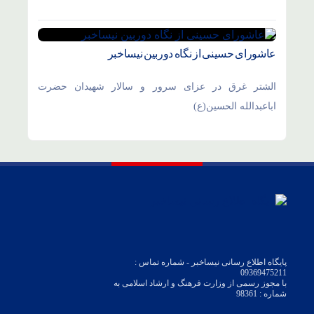
عاشورای حسینی از نگاه دوربین نیساخبر
الشتر غرق در عزای سرور و سالار شهیدان حضرت
اباعبدالله الحسین(ع)
پایگاه اطلاع رسانی نیساخبر - شماره تماس :
09369475211
با مجوز رسمی از وزارت فرهنگ و ارشاد اسلامی به
شماره : 98361