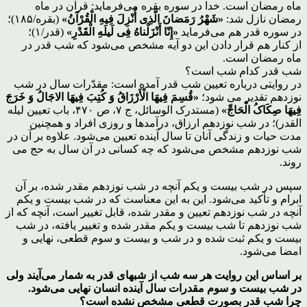
ماه رمضان است. خدا در سوره بقره می‌‏فرماید: قرآن در ماه
رمضان نازل شد:
«شَهْرُ رَمَضانَ الَّذِی أُنْزِلَ فِیهِ الْقُرْآنُ»
(بقره/۱۸۵)؛
در سوره قدر هم می‌‏فرماید
«إِنّا أَنْزَلْناهُ فِی لَیلَهِ الْقَدْرِ»
(قدر/۱)؛
از کنار هم قرار دادن این دو آیه مشخص می‌شود که شب قدر در
ماه رمضان است.
شب قدر کدام شب است؟
در روایتی درباره تعیین شب قدر آمده است: مقدّرات سال در شب
نوزدهم تقدیر می‌‏ شود؛
«قُسِمَ فِیهَا الْأَرْزَاقُ وَ کُتِبَ فِیهَا الاجَالُ وَ خَرَجَ
فِیهَا صِکَاکُ الْحَاجِّ»
(مستدرک‏ الوسائل، ج ۷، ص ۴۷۰، باب تعیین لیله
القدر)؛ در شب نوزدهم ارزاق، درآمد‌ها و روزی افراد و همچنین
مدت حیات و زندگی آنان تا سال آینده تعیین می‌شود. علاوه بر آن در
شب نوزدهم مشخص می‌شود که چه کسانی در آن سال به حج می‌‏
روند.
سپس در شب بیست و یکم آنچه در شب نوزدهم مقدر شده، بر آن
ابرام و تأکید می‌‏شود. این به این معناست که در شب بیست و یکم
آنچه در شب نوزدهم تعیین و مقدر شده، قابل تغییر است، آنچه که از
شب نوزدهم تا شب بیست و یکم مقدر شده و تغییر یافته، در شب
بیست و یکم ثبت شده و در شب و بیست و سوم قطعی، نهایی و
امضا می‌‏شود.
بر اساس این روایت هر سه شب از شبهای قدر به شمار می‌آیند ولی
در شب بیست و سوم مقدرات سال آینده انسان نهایی می‌شود.
چرا شب قدر بصورت قطعی مشخص نشده است؟