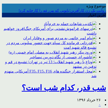
موضوع ویژه
روایت یک زن کارآفرین؛بانویی که مزرعه را کارخانه کرد!
آخرین اخبار
تکذیب شایعات حمله به خرم‌آباد
درسهای فراموش‌نشدنی برای آمریکای جنگ‌افروز خواهیم
داشت
پیام امیر حاتمی به مردم صبور و وفادار ایران
قدردانی فرمانده کل سپاه جهت حضور میلیونی مردم در
تشییع قائد شهید امت
ورود پیکر رهبر شهید انقلاب به مصلی امام خمینی (ره)
عاشورای حسینی از نگاه دوربین نیساخبر
وداع با رهبر شهید انقلاب؛ 13 تیر در تهران/ تشییع در قم و
تدفین در مشهد
محل استقرار جنگنده های F35، F15، F16 آمریکایی منهدم
شد
شب قدر، کدام شب است؟
۲۶ خرداد ۱۳۹۶
۰