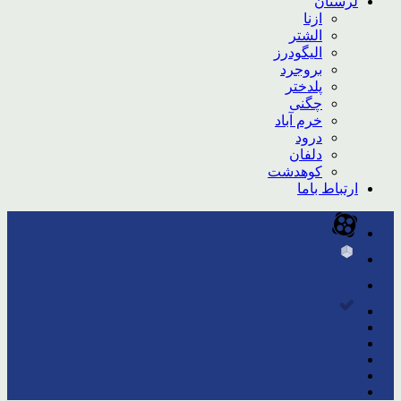
لرستان
ازنا
الشتر
الیگودرز
بروجرد
پلدختر
چگنی
خرم آباد
درود
دلفان
کوهدشت
ارتباط باما