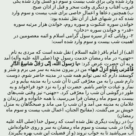
وارد شده ولی برای شب بیست و سوم دو غسل وارد شده یکی
غروب آفتاب و دیگری وقت سحر و قبل از اذان صبح.
ب) همچنین دعا‌ها و اعمال خاصی برای شب بیست و سوم وارد
شده که در شبهای قبل از آن نقل نشده بود:
خواندن سوره عنکبوت و سوره روم، خواندن هزار مرتبه سوره
«قدر» و خواندن سوره «دخان»
۲- روایاتی که از سیره سول گرامی اسلام و ائمه معصومین در
اهمیت شب بیست و سوم وارد شده است:
الف) از امام باقر (علیه السلام ) نقل شده است که مردى به نام
«جهنى» در ماه رمضان خدمت رسول خدا (صلى الله علیه وآله) آمد
و به آن حضرت عرض کرد:
«یا رَسولَ اللّه، إنّی رَجُلٌ شاسِعُ الدَّارِ
فَأمُرنی بِلَیلَهٍ أنزِلُ فیها»
من در بیرون مدینه به سر مى برم و شتر و
گوسفند دارم که نمى توانم همه شب در مدینه حاضر شوم. دوست
دارم شبى را به من معرّفى کنى تا آن شب را به مدینه بیایم و در
نماز و عبادت حاضر باشم. حضرت او را به نزد خود فراخواند و به
طور درگوشى آن شب را معرّفى کرد. «جهنى» نیز وقتى شب‌هاى
بیست و سوم ماه رمضان فرا مى‌رسید، با همه خانواده و فرزندان و
غلامان به مدینه مى آمد و آن شب را مى ماند و صبحگاهان به منزل
خویش بر مى‌گشت. (مفاتیح الجنان، اعمال شب بیست و سوم ماه
رمضان)
ب‌) در روایت دیگرى نقل شده است که رسول خدا (صلى الله علیه
وآله) در شب بیست و سوم ماه رمضان به سر و روى خانواده‌اش
آب مى‌پاشید تا به خواب نروند (و از فضیلت این شب بهره بگیرند).