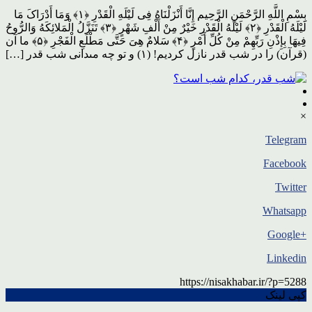
بِسْمِ اللَّهِ الرَّحْمَنِ الرَّحِیم إِنَّا أَنْزَلْنَاهُ فِی لَیْلَهِ الْقَدْرِ ﴿١﴾ وَمَا أَدْرَاکَ مَا
لَیْلَهُ الْقَدْرِ ﴿٢﴾ لَیْلَهُ الْقَدْرِ خَیْرٌ مِنْ أَلْفِ شَهْرٍ ﴿٣﴾ تَنَزَّلُ الْمَلائِکَهُ وَالرُّوحُ
فِیهَا بِإِذْنِ رَبِّهِمْ مِنْ کُلِّ أَمْرٍ ﴿۴﴾ سَلامٌ هِیَ حَتَّى مَطْلَعِ الْفَجْرِ ﴿۵﴾ ما آن
(قرآن) را در شب قدر نازل کردیم! (۱) و تو چه مى‏دانى شب قدر […]
×
Telegram
Facebook
Twitter
Whatsapp
+Google
Linkedin
https://nisakhabar.ir/?p=5288
کپی لینک