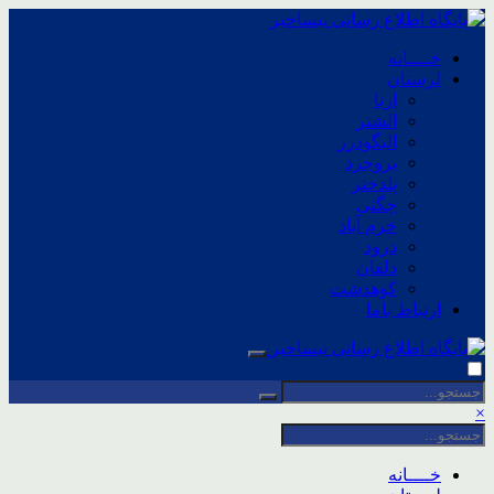
خــــانه
لرستان
ازنا
الشتر
الیگودرز
بروجرد
پلدختر
چگنی
خرم آباد
درود
دلفان
کوهدشت
ارتباط باما
×
خــــانه