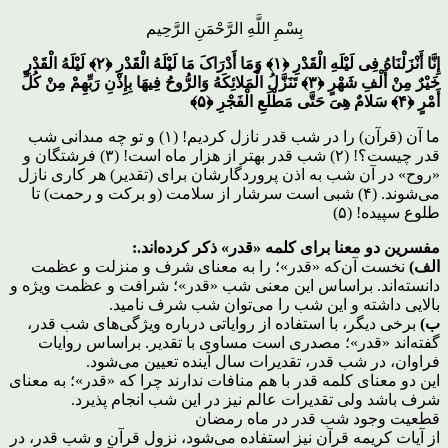
بِسْمِ اللَّهِ الرَّحْمَنِ الرَّحِیم
إِنَّا أَنْزَلْنَاهُ فِی لَیْلَهِ الْقَدْرِ ﴿١﴾ وَمَا أَدْرَاکَ مَا لَیْلَهُ الْقَدْرِ ﴿٢﴾ لَیْلَهُ الْقَدْرِ
خَیْرٌ مِنْ أَلْفِ شَهْرٍ ﴿٣﴾ تَنَزَّلُ الْمَلائِکَهُ وَالرُّوحُ فِیهَا بِإِذْنِ رَبِّهِمْ مِنْ کُلِّ
أَمْرٍ ﴿۴﴾ سَلامٌ هِیَ حَتَّى مَطْلَعِ الْفَجْرِ ﴿۵﴾
ما آن (قرآن) را در شب قدر نازل کردیم! (۱) و تو چه مى‏دانى شب
قدر چیست؟! (۲) شب قدر بهتر از هزار ماه است! (۳) فرشتگان و
«روح‏» در آن شب به اذن پروردگارشان براى (تقدیر) هر کارى نازل
می‌‏شوند. (۴) شبى است سرشار از سلامت (و برکت و رحمت) تا
طلوع سپیده! (۵)
مفسرین دو معنا برای کلمه «قدر» ذکر کرده‌اند.:
الف)
نخست آن‌که «قدر»؛ را به معنای شرف و منزلت و عظمت
دانسته‌اند. براساس این معنی شب «قدر»؛ شرافت و عظمت ویژه و
بالایی داشته و این شب را می‌توان شب شرف نامید.
ب)
برخی دیگر، با استفاده از روایاتی درباره ویژگی‌های شب قدر،
گفته‌اند «قدر»؛ مصدری است مساوی با تقدیر. براساس روایات
فراوان، در شب قدر، تقدیرات سال آینده تعیین می‌‏شود.
این دو معنای کلمه قدر با هم منافات ندارند چرا که «قدر»؛ به معنای
شرف باشد ولی تقدیرات عالم نیز در این شب انجام پذیرد.
قطعیت وجود شب قدر در ماه رمضان
از آیات کریمه قرآن نیز استفاده می‌‏شود، نزول قرآن و شب قدر، در