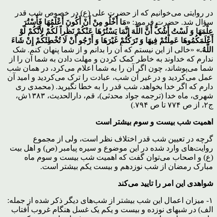
در روایتی می‌خوانیم که از حضرت علی (ع) در خصوص شب قدر
سؤال شد. حضرت فرمود:
«مَا أَخْلُو مِنْ أَنْ أَکُونَ أَعْلَمُهَا فَأَسْتُرَ
عِلْمَهَا وَ لَسْتُ أَشُکُّ أَنَّ اللَّهَ إِنَّمَا یَسْتُرُهَا عَنْکُمْ نَظَراً لَکُمْ لِأَنَّکُمْ لَوْ
أَعْلَمَکُمُوهَا عَمِلْتُمْ فِیهَا وَ تَرَکْتُمْ غَیْرَهَا وَ أَرْجُو أَنْ لَا تُخْطِئَکُمْ إِنْ شَاءَ
اللَّهُ.»
«خالی از این نیستم که آن را بدانم و از شما پنهان کنم. شک
ندارم که خداوند به خاطر کمک کردن و مهلت دادن به شما آن را از
شما می‌پوشاند، چون اگر آن را به شما اعلام می‌کرد، در‌‌ همان شب
عمل می‌کردید و در غیر آن شب، عبادت را ترک می‌کردید و امید آن
دارم که اگر خدا بخواهد، شب قدر را به خطا نگیرید. (محمدی ری
شهری، ماه خدا (ترجمه جواد محدثی)، قم، دارالحدیث، ۱۳۸۳ش،
ج۲، از ص ۷۷۴ تا ص ۷۹۴.)
اهمیت شب بیست و سوم بیشتر است
گرچه در تعیین شب قدر اختلاف نظر است، ولی از مجموع
روایت‌های وارد شده در این موضوع و سیره پیامبر (ص) و اهل بیت
(ع) و اصحاب می‌توان گفت که اهمیت شب بیست و سوم ماه
مبارک رمضان از شب نوزدهم و بیست یکم بیشتر است.
شواهدی این امر را تایید می‌کند
۱- میزان اعمال این شب بیشتر از شب‌های دیگر ذکر شده از جمله:
الف) در شبهای نوزده و بیست و یکم یک غسل هنگام غروب آفتاب