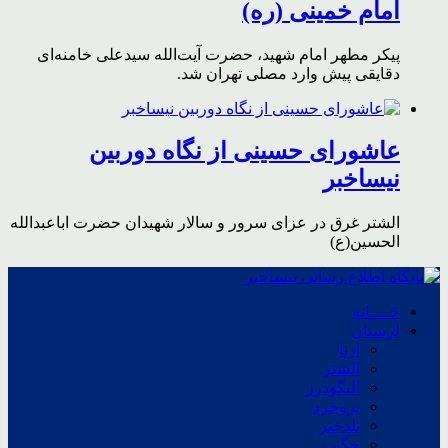
امام خمینی (ره)
پیکر مطهر امام شهید،‌ حضرت آیت‌الله سیدعلی خامنه‌ای
دقایقی پیش وارد مصلی تهران شد.
عاشورای حسینی از نگاه دوربین
نیساخبر
الشتر غرق در عزای سرور و سالار شهیدان حضرت اباعبدالله
الحسین(ع)
خــــانه
لرستان
ازنا
الشتر
الیگودرز
بروجرد
پلدختر
چگنی