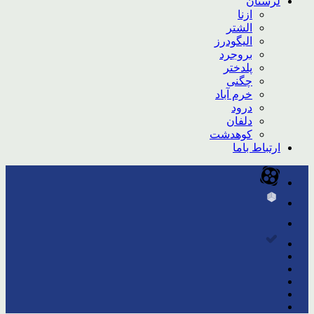
لرستان
ازنا
الشتر
الیگودرز
بروجرد
پلدختر
چگنی
خرم آباد
درود
دلفان
کوهدشت
ارتباط باما