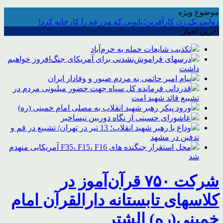
موضوع ویژه
روایت یک زن کارآفرین؛بانویی که مزرعه را کارخانه کرد!
آخرین اخبار
تکذیب شایعات حمله به خرم‌آباد
درسهای فراموش‌نشدنی برای آمریکای جنگ‌افروز خواهیم
داشت
پیام امیر حاتمی به مردم صبور و وفادار ایران
قدردانی فرمانده کل سپاه جهت حضور میلیونی مردم در
تشییع قائد شهید امت
ورود پیکر رهبر شهید انقلاب به مصلی امام خمینی (ره)
عاشورای حسینی از نگاه دوربین نیساخبر
وداع با رهبر شهید انقلاب؛ 13 تیر در تهران/ تشییع در قم و
تدفین در مشهد
محل استقرار جنگنده های F35، F15، F16 آمریکایی منهدم
شد
شرکت ۷۵۰ قرآن‌آموز در
کلاس‎های تابستانه دارالقرآن امام
خمینی(ره) الشتر