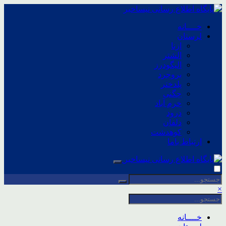
خــــانه
لرستان
ازنا
الشتر
الیگودرز
بروجرد
پلدختر
چگنی
خرم آباد
درود
دلفان
کوهدشت
ارتباط باما
×
خــــانه