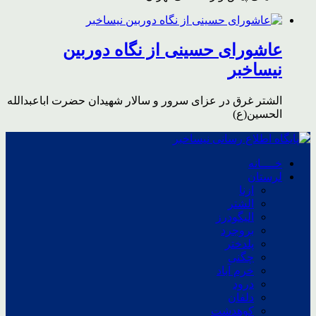
عاشورای حسینی از نگاه دوربین
نیساخبر
الشتر غرق در عزای سرور و سالار شهیدان حضرت اباعبدالله
الحسین(ع)
خــــانه
لرستان
ازنا
الشتر
الیگودرز
بروجرد
پلدختر
چگنی
خرم آباد
درود
دلفان
کوهدشت