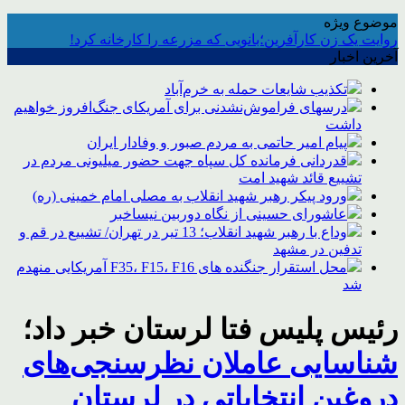
موضوع ویژه
روایت یک زن کارآفرین؛بانویی که مزرعه را کارخانه کرد!
آخرین اخبار
تکذیب شایعات حمله به خرم‌آباد
درسهای فراموش‌نشدنی برای آمریکای جنگ‌افروز خواهیم
داشت
پیام امیر حاتمی به مردم صبور و وفادار ایران
قدردانی فرمانده کل سپاه جهت حضور میلیونی مردم در
تشییع قائد شهید امت
ورود پیکر رهبر شهید انقلاب به مصلی امام خمینی (ره)
عاشورای حسینی از نگاه دوربین نیساخبر
وداع با رهبر شهید انقلاب؛ 13 تیر در تهران/ تشییع در قم و
تدفین در مشهد
محل استقرار جنگنده های F35، F15، F16 آمریکایی منهدم
شد
رئیس پلیس فتا لرستان خبر داد؛
شناسایی عاملان نظرسنجی‌های
دروغین انتخاباتی در لرستان