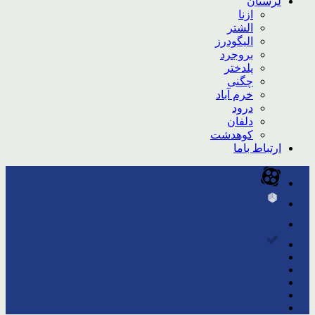
لرستان
ازنا
الشتر
الیگودرز
بروجرد
پلدختر
چگنی
خرم آباد
درود
دلفان
کوهدشت
ارتباط باما