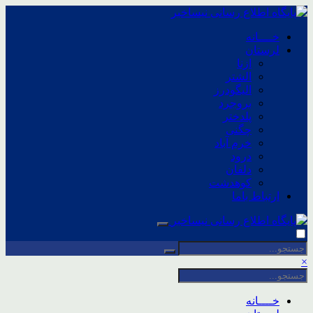
خــــانه
لرستان
ازنا
الشتر
الیگودرز
بروجرد
پلدختر
چگنی
خرم آباد
درود
دلفان
کوهدشت
ارتباط باما
×
خــــانه