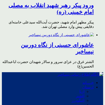
ورود پیکر رهبر شهید انقلاب به مصلی
امام خمینی (ره)
پیکر مطهر امام شهید،‌ حضرت آیت‌الله سیدعلی خامنه‌ای
دقایقی پیش وارد مصلی تهران شد.
عاشورای حسینی از نگاه دوربین
نیساخبر
الشتر غرق در عزای سرور و سالار شهیدان حضرت اباعبدالله
الحسین(ع)
خــــانه
لرستان
ازنا
الشتر
الیگودرز
بروجرد