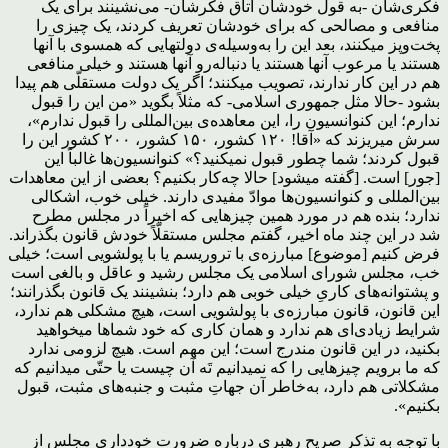
فکری‌شان -به قول خودشان اتاق فکرشان- می‌نشینند برای یک
منافعی و مصالحی که برای خودشان تعریف کردند، یک چیزی را
پخت‌وپز میکنند، بعد این را به‌وسیله‌ی دولتهایی که همسوی با آنها
هستند یا مرعوب آنها هستند یا دنباله‌رو آنها هستند و خیلی منافعی
هم در این کار ندارند، تصویب میکنند؛ اگر یک دولت مستقلّی هم پیدا
بشود -حالا مثل جمهوری اسلامی- که مثلاً بگوید «من این را قبول
ندارم؛ این کنوانسیون را، این معاهده‌ی بین‌المللی را قبول ندارم»،
سرش میریزند که «آقا! ۱۲۰ کشور، ١۵۰ کشور، ۲۰۰ کشور این را
قبول کردند؛ شما چطور قبول نمیکنید؟» کنوانسیون‌ها غالباً این
[جور] است. [گفته میشود] حالا چه‌کار بکنیم؟ بعضی از این معاهدات
بین‌المللی و کنوانسیون‌ها موادّ مفیدی دارند. خیلی خوب، اشکالی
ندارد؛ بنده هم در مورد همین چیزهایی که اخیراً در مجلس مطرح
شد در این چند ماه اخیر، گفتم مجلس مستقلّاً خودش قانون بگذراند.
فرض کنیم [موضوع] مبارزه‌ی با تروریسم یا با پولشویی است؛ خیلی
خب، مجلس شورای اسلامی یک مجلس رشید و عاقل و بالغی است
و پشتوانه‌های کاریِ خیلی خوبی هم دارد؛ بنشینند یک قانون بگذرانند؛
این قانون، قانون مبارزه‌ی با پولشویی است، هیچ مشکلی هم ندارد،
شرایط زیادی‌ای هم ندارد و همان کاری که خود شماها میخواهید
بکنید، در این قانون مندرج است؛ این مهم است. هیچ لزومی ندارد
که ما برویم چیزهایی را که نمیدانیم تَه آن چیست یا حتّی میدانیم که
مشکلاتی هم دارد، به‌خاطر آن جهاتِ مثبت و جنبه‌های مثبت، قبول
بکنیم».
با توجه به تذکر صریح رهبری درباره ضرورت خودداری مجلس از