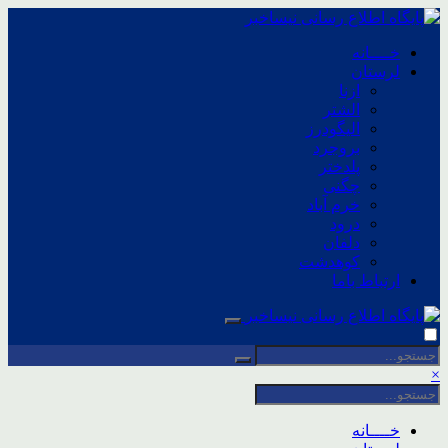
خــــانه
لرستان
ازنا
الشتر
الیگودرز
بروجرد
پلدختر
چگنی
خرم آباد
درود
دلفان
کوهدشت
ارتباط باما
×
خــــانه