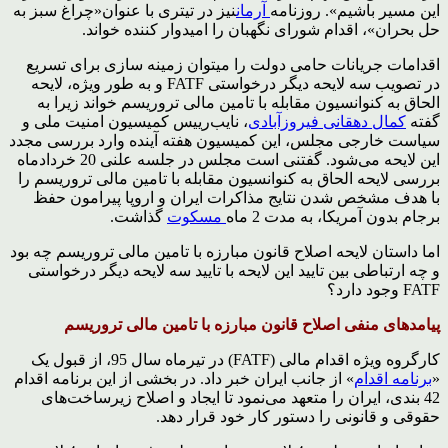
این مسیر باشیم». روزنامه
آرمان
نیز در تیتری با عنوان«چراغ سبز به
حل بحران»، اقدام شورای نگهبان را امیدوار کننده خواند.
اقدامات جریانات حامی دولت را میتوان زمینه سازی برای تسریع
در تصویب سه لایحه دیگر درخواستی FATF و به طور ویژه، لایحه
الحاق به کنوانسیون مقابله با تامین مالی تروریسم خواند زیرا به
گفته
کمال دهقانی فیروزآبادی
، نایب‌رییس کمیسیون امنیت ملی و
سیاست خارجی مجلس، این کمیسیون هفته آینده وارد بررسی مجدد
این لایحه می‌شود. گفتنی است مجلس در جلسه علنی 20 خردادماه
بررسی لایحه الحاق به کنوانسیون مقابله با تامین مالی تروریسم را
با هدف مشخص شدن نتایج مذاکرات ایران و اروپا پیرامون حفظ
برجام بدون آمریکا، به مدت 2 ماه
مسکوت
گذاشت.
اما داستان لایحه اصلاح قانون مبارزه با تامین مالی تروریسم چه بود
و چه ارتباطی بین تایید این لایحه با تایید سه لایحه دیگر درخواستی
FATF وجود دارد؟
پیامدهای منفی اصلاح قانون مبارزه با تامین مالی تروریسم
کارگروه ویژه اقدام مالی (FATF) در تیرماه سال 95، از قبول یک
«
برنامه اقدام
» از جانب ایران خبر داد. در بخشی از این برنامه اقدام
42 بندی، ایران را متعهد می‌نمود تا ایجاد و اصلاح زیرساخت‌های
حقوقی و قانونی را دستور کار خود قرار دهد.