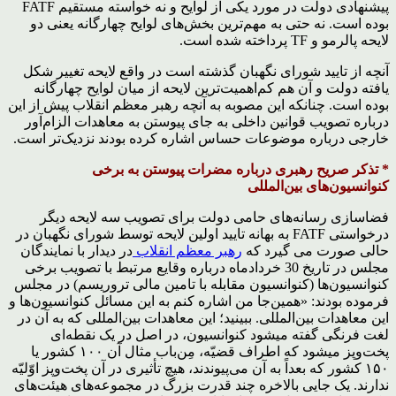
پیشنهادی دولت در مورد یکی از لوایح و نه خواسته مستقیم FATF
بوده است. نه حتی به مهم‌ترین بخش‌های لوایح چهارگانه یعنی دو
لایحه پالرمو و TF پرداخته شده است.
آنچه از تایید شورای نگهبان گذشته است در واقع لایحه تغییر شکل
یافته دولت و آن هم کم‌اهمیت‌ترین لایحه از میان لوایح چهارگانه
بوده است. چنانکه این مصوبه به آنچه رهبر معظم انقلاب پیش از این
درباره تصویب قوانین داخلی به جای پیوستن به معاهدات الزام‌آور
خارجی درباره موضوعات حساس اشاره کرده بودند نزدیک‌تر است.
* تذکر صریح رهبری درباره مضرات پیوستن به برخی
کنوانسیون‌های بین‌المللی
فضاسازی رسانه‌های حامی دولت برای تصویب سه لایحه دیگر
درخواستی FATF به بهانه تایید اولین لایحه توسط شورای نگهبان در
حالی صورت می گیرد که
رهبر معظم انقلاب
در دیدار با نمایندگان
مجلس در تاریخ 30 خردادماه درباره وقایع مرتبط با تصویب برخی
کنوانسیون‌ها (کنوانسیون مقابله با تامین مالی تروریسم) در مجلس
فرموده بودند: «همین‌جا من اشاره کنم به این مسائل کنوانسیون‌ها و
این معاهدات بین‌المللی. ببینید؛ این معاهدات بین‌المللی که به آن در
لغت فرنگی گفته میشود کنوانسیون، در اصل در یک نقطه‌ای
پخت‌وپز میشود که اطراف قضیّه، مِن‌باب مثال آن ۱۰۰ کشور یا
١۵۰ کشور که بعداً به آن می‌پیوندند، هیچ تأثیری در آن پخت‌وپز اوّلیّه
ندارند. یک جایی بالاخره چند قدرت بزرگ در مجموعه‌های هیئت‌های