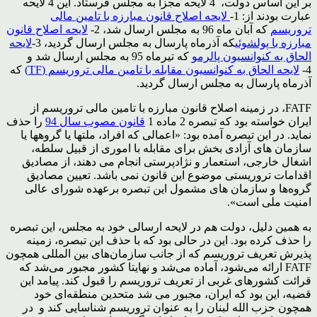
بر این اساس دولت، 4 لایحه مجزا به مجلس فرستاد. این 4 لایحه
عبارت بودند از: 1-
لایحه اصلاح قانون مبارزه با تامین مالی
تروریسم
که آبان ماه 96 به مجلس ارسال شد، 2-
لایحه اصلاح قانون
مبارزه با پولشوئی
که آذرماه پارسال به مجلس ارسال گردید، 3-
لایحه
الحاق به کنوانسیون پالرمو
که تیرماه 95 به مجلس ارسال شد و
4-
لایحه الحاق به کنوانسیون مقابله با تامین مالی تروریسم (TF)
که
آذرماه پارسال به مجلس ارسال گردید.
FATF، در زمینه اصلاح قانون مبارزه با تامین مالی تروریسم از
ایران خواسته بود که تبصره 2 ماده 1
قانون مصوب سال 94
را حذف
نماید. در این تبصره آمده بود: «اعمالی که افراد، ملتها یا گروهها یا
سازمان های آزادی بخش برای مقابله با اموری از قبیل سلطه،
اشغال خارجی، استعمار و نژادپرستی انجام می دهند، از مصادیق
اقدامات تروریستی موضوع این قانون نمی باشد. تعیین مصادیق
گروه‌ها و سازمان های مشمول این تبصره برعهده شورای عالی
امنیت ملی است».
به همین دلیل، دولت هم در لایحه ارسالی خود به مجلس، این تبصره
را حذف کرده بود. این در حالی بود که با حذف این تبصره، زمینه
پذیرش تعریف تروریسم که از جانب سازمان‌های بین المللی همچون
FATF ارائه می‌شود، آماده می‌شد و نهایتا کشور مجبور می‌شد که
قرائت کشورهای غربی از تعریف تروریسم را قبول کند. پیامد این
قضیه، این بود که ایران، مجبور می شد متحدین منطقه‌ای خود
همچون حزب الله لبنان را به عنوان تروریسم شناسایی کند و در