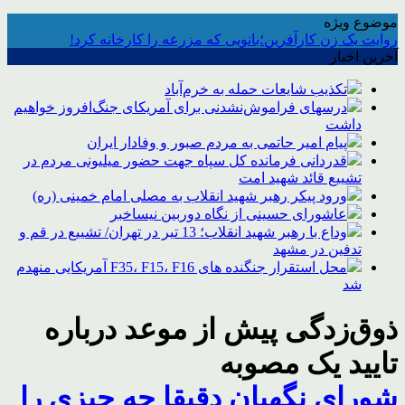
موضوع ویژه
روایت یک زن کارآفرین؛بانویی که مزرعه را کارخانه کرد!
آخرین اخبار
تکذیب شایعات حمله به خرم‌آباد
درسهای فراموش‌نشدنی برای آمریکای جنگ‌افروز خواهیم
داشت
پیام امیر حاتمی به مردم صبور و وفادار ایران
قدردانی فرمانده کل سپاه جهت حضور میلیونی مردم در
تشییع قائد شهید امت
ورود پیکر رهبر شهید انقلاب به مصلی امام خمینی (ره)
عاشورای حسینی از نگاه دوربین نیساخبر
وداع با رهبر شهید انقلاب؛ 13 تیر در تهران/ تشییع در قم و
تدفین در مشهد
محل استقرار جنگنده های F35، F15، F16 آمریکایی منهدم
شد
ذوق‌زدگی پیش از موعد درباره
تایید یک مصوبه
شورای نگهبان دقیقا چه چیزی را