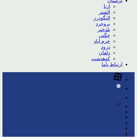
لرستان
ازنا
الشتر
الیگودرز
بروجرد
پلدختر
چگنی
خرم آباد
درود
دلفان
کوهدشت
ارتباط باما