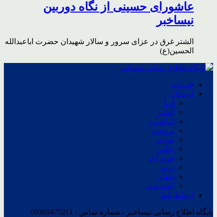
عاشورای حسینی از نگاه دوربین
نیساخبر
الشتر غرق در عزای سرور و سالار شهیدان حضرت اباعبدالله
الحسین(ع)
خــــانه
لرستان
ازنا
الشتر
الیگودرز
بروجرد
پلدختر
چگنی
خرم آباد
درود
دلفان
کوهدشت
ارتباط باما
پایگاه اطلاع رسانی نیساخبر - شماره تماس : 09369475211