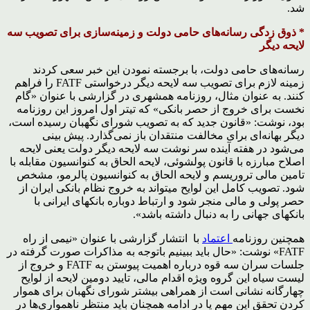
شد.
* ذوق زدگی رسانه‌های حامی دولت و زمینه‌سازی برای تصویب سه
لایحه دیگر
رسانه‌های حامی دولت، با برجسته نمودن این خبر سعی کردند
زمینه لازم برای تصویب سه لایحه دیگر درخواستی FATF را فراهم
کنند. به عنوان مثال، روزنامه همشهری در گزارشی با عنوان «گام
نخست برای خروج از حصر بانکی» که تیتر اول امروز این روزنامه
بود، نوشت: «قانون جدید که به تصویب شورای نگهبان رسیده است،
دیگر بهانه‌ای برای مخالفت منتقدان باز نمی‌گذارد. پیش بینی
می‌شود در هفته آینده سر نوشت سه لایحه دیگر دولت یعنی لایحه
اصلاح مبارزه با قانون پولشوئی، لایحه الحاق به کنوانسیون مقابله با
تامین مالی تروریسم و لایحه الحاق به کنوانسیون پالرمو، مشخص
شود. تصویب کامل این لوایح میتواند به خروج نظام بانکی ایران از
حصر پولی و مالی منجر شود و ارتباط دوباره بانکهای ایرانی با
بانکهای جهانی را به دنبال داشته باشد».
همچنین روزنامه
اعتماد
با انتشار گزارشی با عنوان «نیمی از راه
FATF» نوشت: «حال باید ببینیم باتوجه به مذاکرات صورت گرفته در
جلسات سران سه قوه درباره اهمیت پیوستن به FATF و خروج از
لیست سیاه این گروه ویژه اقدام مالی، تایید دومین لایحه از لوایح
چهارگانه نشانی است از همراهی بیشتر شورای نگهبان برای هموار
کردن تحقق این مهم یا در ادامه همچنان باید منتظر ناهمواری‌ها در