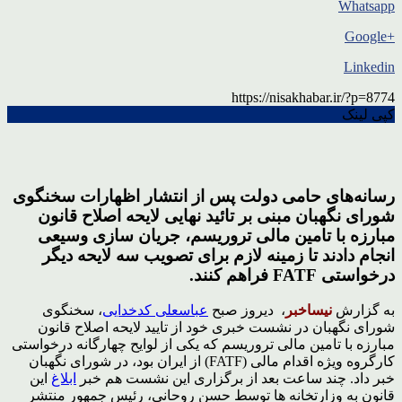
Whatsapp
+Google
Linkedin
https://nisakhabar.ir/?p=8774
کپی لینک
رسانه‌های حامی دولت پس از انتشار اظهارات سخنگوی
شورای نگهبان مبنی بر تائید نهایی لایحه اصلاح قانون
مبارزه با تامین مالی تروریسم، جریان سازی وسیعی
انجام دادند تا زمینه لازم برای تصویب سه لایحه دیگر
درخواستی FATF فراهم کنند.
به گزارش
نیساخبر
، دیروز صبح
عباسعلی کدخدایی
، سخنگوی
شورای نگهبان در نشست خبری خود از تایید لایحه اصلاح قانون
مبارزه با تامین مالی تروریسم که یکی از لوایح چهارگانه درخواستی
کارگروه ویژه اقدام مالی (FATF) از ایران بود، در شورای نگهبان
خبر داد. چند ساعت بعد از برگزاری این نشست هم خبر
ابلاغ
این
قانون به وزارتخانه ها توسط حسن روحانی، رئیس جمهور منتشر