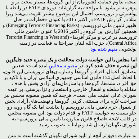
نتیجه، تداوم حمایت کشورمان از این گروه ها، بسیار سخت تر و
پرهزینه تر بشود. با مراجعه به گزارشات دوره‎‌ای FATF در رابطه با
پولشوئی و تروریسم، احتمال این موضوع بیشتر تقویت می‌شد زیرا
مثلا در گزارش FATF در اکتبر 2015 با عنوان «خطرات در حال
ظهور تامین مالی تروریسم» (Emerging Terrorist Financing Risks) و
همچنین گزارش این گروه در اکتبر 2016 با عنوان «تامین مالی
تروریسم در غرب و مرکز آفریقا» (Terrorist Financing in West and
Central Africa)، حزب الله لبنان صراحتا به فعالیت در زمینه
پولشویی
متهم شده بود
.
اما مجلس با این خواسته دولت مخالفت و یک تبصره جدید جایگزین
این تبصره حذف شده کرد.
در
مصوبه مجلس
آمده است: «تعیین
مصادیق اعمال، افراد و گروه‌ها و سازمان‌های تروریستی این قانون،
با لحاظ اصل 154 قانون اساسی جمهوری اسلامی ایران و با تاکید بر
حق افراد، ملت‌ها، گروه‌ها و یا سازمان‌های آزادی بخش با هدف
مقابله با سلطه و اشغال خارجی و استعمار و نژادپرستی، بر عهده
شورای عالی امنیت ملی است». هرچند که همین مصوبه مجلس نیز
صراحت لازم برای مستثنی کردن گروه‌ها و نهضت‌های آزادی بخش
از شمول جرم تامین مالی تروریسم را نداشت اما یک گام روبه رو
جلو نسبت به خواسته FATF و اقدام دولت بود. این مصوبه مجلس
در قالب لایحه «اصلاح قانون مبارزه با تامین مالی تروریسم» به
شورای نگهبان ارسال شد و نهایتا به تصویب رسید.
به عبارت دقیق‌تر آنچه از تایید شورای نگهبان گذشته است نه متن