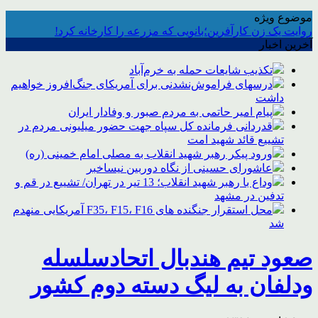
موضوع ویژه
روایت یک زن کارآفرین؛بانویی که مزرعه را کارخانه کرد!
آخرین اخبار
تکذیب شایعات حمله به خرم‌آباد
درسهای فراموش‌نشدنی برای آمریکای جنگ‌افروز خواهیم
داشت
پیام امیر حاتمی به مردم صبور و وفادار ایران
قدردانی فرمانده کل سپاه جهت حضور میلیونی مردم در
تشییع قائد شهید امت
ورود پیکر رهبر شهید انقلاب به مصلی امام خمینی (ره)
عاشورای حسینی از نگاه دوربین نیساخبر
وداع با رهبر شهید انقلاب؛ 13 تیر در تهران/ تشییع در قم و
تدفین در مشهد
محل استقرار جنگنده های F35، F15، F16 آمریکایی منهدم
شد
صعود تیم هندبال اتحادسلسله
ودلفان به لیگ دسته دوم کشور