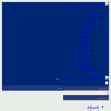
خــــانه
لرستان
ازنا
الشتر
الیگودرز
بروجرد
پلدختر
چگنی
خرم آباد
درود
دلفان
کوهدشت
ارتباط باما
×
خــــانه