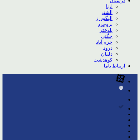
لرستان
ازنا
الشتر
الیگودرز
بروجرد
پلدختر
چگنی
خرم آباد
درود
دلفان
کوهدشت
ارتباط باما