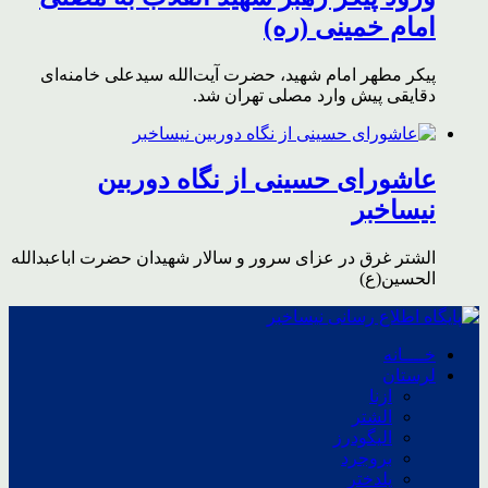
امام خمینی (ره)
پیکر مطهر امام شهید،‌ حضرت آیت‌الله سیدعلی خامنه‌ای
دقایقی پیش وارد مصلی تهران شد.
عاشورای حسینی از نگاه دوربین
نیساخبر
الشتر غرق در عزای سرور و سالار شهیدان حضرت اباعبدالله
الحسین(ع)
خــــانه
لرستان
ازنا
الشتر
الیگودرز
بروجرد
پلدختر