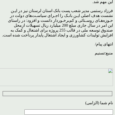
این مهم شد.
فرزاد رستمی مدیر شعب پست بانک استان لرستان نیز در ایـن
نشست هدف اصلی ایـن بانـک را اجـرای سیاسـت‌های دولت در
حـوزه‌هـای روسـتائی و کم‌برخـوردار دانست و افزود: در راستای
این امر در سال جاری مبلغ 200 میلیارد ریال تسهیلات ازمحل
صندوق توسعه ملی در قالب 255 پروژه برای اشتغال و کمک به
افزایش تولیدات کشاورزی و ایجاد اشتغال پایدار پرداخت شده است.
انتهای پیام/
منبع:تسنیم
نام شما (الزامی)