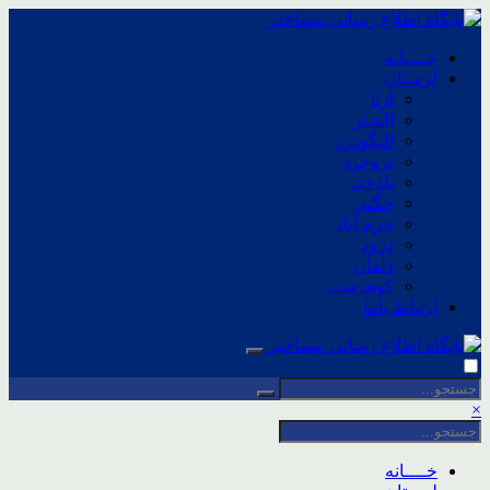
خــــانه
لرستان
ازنا
الشتر
الیگودرز
بروجرد
پلدختر
چگنی
خرم آباد
درود
دلفان
کوهدشت
ارتباط باما
×
خــــانه