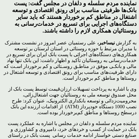
نماینده مردم سلسله و دلفان در مجلس گفت: پست
بانک‌ها ظرفیتی مناسب برای رونق اقتصادی و توسعه
اشتغال در مناطق کم برخوردار هستند که باید سایر
دستگاه‌های اجرایی برای تسریع در خدمات‌رسانی به
روستائیان همکاری لازم را داشته باشند.
به گزارش
نیساخبر،
علی رستمیان عصر امروز در نشست مشترک
با مدیران مرتبط با حوزه روستائی در استان لرستان بر توسعه
همکاری‌های دستگاه‌های اجرائی با پست بانک ایران برای تسریع در
خدمات‌رسانی به روستائیان تأکید و اظهار داشت: این بانک تنها نهاد
مالی و بانکـی موفق در مناطـق روسـتائی و کم برخوردار اسـت که
دارای ظرفیت‌های مناسب برای رونق اقتصادی و توسعه اشتغال در
روستاها و مناطق کم برخوردار است.
وی با اشاره به پرداخت تسهیلات ارزان‌قیمت توسط پست بانک از
محل صندوق توسعه ملی به روستائیان جهت اشتغال‌زائی،
محرومیت‌زدائی و توسعه بانکداری الکترونیک، عنوان کرد: طرح
نصب 1000 دستگاه خودپرداز (ATM) از اقدامات ارزنده این بانک
درسطح روستاها و مناطق کم‌برخوردار بوده است.
نماینده مردم سلسله و دلفان در مجلس با اشاره به عملکرد پست
بانک در حمایت از کسب و خردهای خرد، دامپروی و کشاورزی و
صنایع دستی خواستار ادامه خدمات رسانی پست بانک در راستای