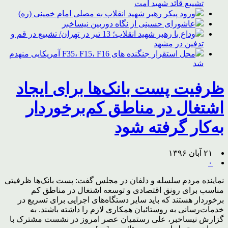
تشییع قائد شهید امت
ورود پیکر رهبر شهید انقلاب به مصلی امام خمینی (ره)
عاشورای حسینی از نگاه دوربین نیساخبر
وداع با رهبر شهید انقلاب؛ 13 تیر در تهران/ تشییع در قم و
تدفین در مشهد
محل استقرار جنگنده های F35، F15، F16 آمریکایی منهدم
شد
ظرفیت پست بانک‌ها برای ایجاد
اشتغال در مناطق کم‌برخوردار
به‌کار گرفته شود
۲۱ آبان ۱۳۹۶
۰
نماینده مردم سلسله و دلفان در مجلس گفت: پست بانک‌ها ظرفیتی
مناسب برای رونق اقتصادی و توسعه اشتغال در مناطق کم
برخوردار هستند که باید سایر دستگاه‌های اجرایی برای تسریع در
خدمات‌رسانی به روستائیان همکاری لازم را داشته باشند. به
گزارش نیساخبر، علی رستمیان عصر امروز در نشست مشترک با