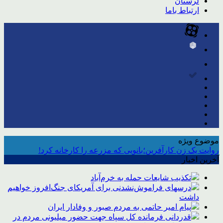
لرستان
ارتباط باما
موضوع ویژه
روایت یک زن کارآفرین؛بانویی که مزرعه را کارخانه کرد!
آخرین اخبار
تکذیب شایعات حمله به خرم‌آباد
درسهای فراموش‌نشدنی برای آمریکای جنگ‌افروز خواهیم
داشت
پیام امیر حاتمی به مردم صبور و وفادار ایران
قدردانی فرمانده کل سپاه جهت حضور میلیونی مردم در