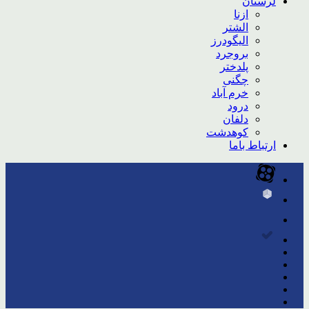
لرستان
ازنا
الشتر
الیگودرز
بروجرد
پلدختر
چگنی
خرم آباد
درود
دلفان
کوهدشت
ارتباط باما