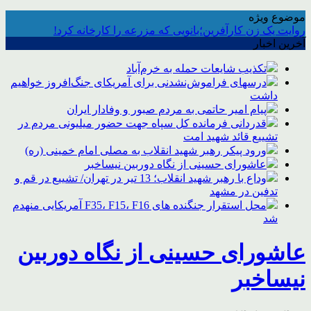
موضوع ویژه
روایت یک زن کارآفرین؛بانویی که مزرعه را کارخانه کرد!
آخرین اخبار
تکذیب شایعات حمله به خرم‌آباد
درسهای فراموش‌نشدنی برای آمریکای جنگ‌افروز خواهیم
داشت
پیام امیر حاتمی به مردم صبور و وفادار ایران
قدردانی فرمانده کل سپاه جهت حضور میلیونی مردم در
تشییع قائد شهید امت
ورود پیکر رهبر شهید انقلاب به مصلی امام خمینی (ره)
عاشورای حسینی از نگاه دوربین نیساخبر
وداع با رهبر شهید انقلاب؛ 13 تیر در تهران/ تشییع در قم و
تدفین در مشهد
محل استقرار جنگنده های F35، F15، F16 آمریکایی منهدم
شد
عاشورای حسینی از نگاه دوربین
نیساخبر