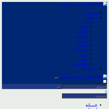
خــــانه
لرستان
ازنا
الشتر
الیگودرز
بروجرد
پلدختر
چگنی
خرم آباد
درود
دلفان
کوهدشت
ارتباط باما
×
خــــانه