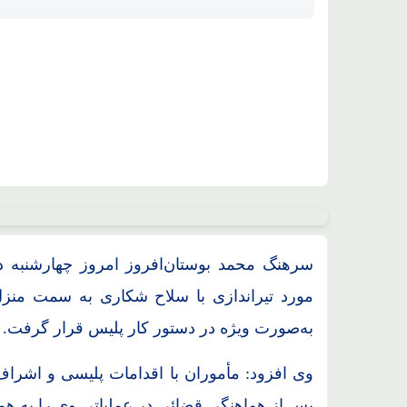
محل استقرار جنگنده های F35، F15، F16 آمریکایی منهدم شد
سرهنگ محمد بوستان‌افروز امروز چهارشنبه د
مورد تیراندازی با سلاح شکاری به سمت من
به‌صورت ویژه در دستور کار پلیس قرار گرفت.
وی افزود: مأموران با اقدامات پلیسی و اشراف
پس از هماهنگی قضائی در عملیاتی وی را به همر