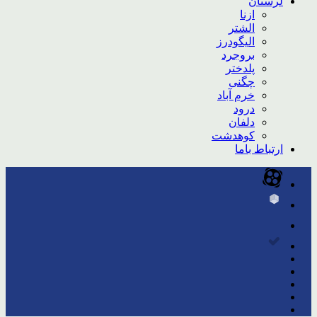
لرستان
ازنا
الشتر
الیگودرز
بروجرد
پلدختر
چگنی
خرم آباد
درود
دلفان
کوهدشت
ارتباط باما