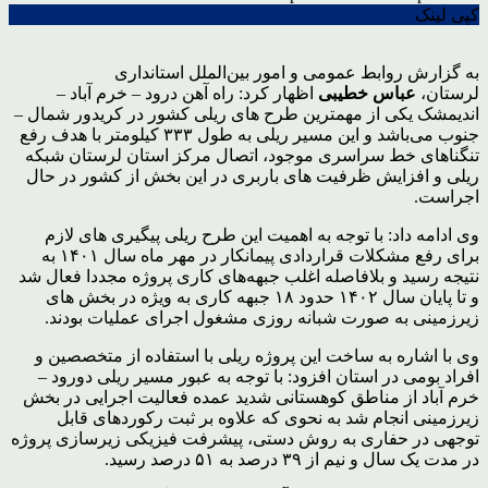
کپی لینک
به گزارش روابط عمومی و امور بین‌الملل استانداری
لرستان،
عباس خطیبی
اظهار کرد: راه آهن درود – خرم آباد –
اندیمشک یکی از مهمترین طرح های ریلی کشور در کریدور شمال –
جنوب می‌باشد و این مسیر ریلی به طول ۳۳۳ کیلومتر با هدف رفع
تنگناهای خط سراسری موجود، اتصال مرکز استان لرستان شبکه
ریلی و افزایش ظرفیت های باربری در این بخش از کشور در حال
اجراست.
وی ادامه داد: با توجه به اهمیت این طرح ریلی پیگیری های لازم
برای رفع مشکلات قراردادی پیمانکار در مهر ماه سال ۱۴۰۱ به
نتیجه رسید و بلافاصله اغلب جبهه‌های کاری پروژه مجددا فعال شد
و تا پایان سال ۱۴۰۲ حدود ۱۸ جبهه کاری به ویژه در بخش های
زیرزمینی به صورت شبانه روزی مشغول اجرای عملیات بودند.
وی با اشاره به ساخت این پروژه ریلی با استفاده از متخصصین و
افراد بومی در استان افزود: با توجه به عبور مسیر ریلی دورود –
خرم آباد از مناطق کوهستانی شدید عمده فعالیت اجرایی در بخش
زیرزمینی انجام شد به نحوی که علاوه بر ثبت رکوردهای قابل
توجهی در حفاری به روش دستی، پیشرفت فیزیکی زیرسازی پروژه
در مدت یک سال و نیم از ۳۹ درصد به ۵۱ درصد رسید.