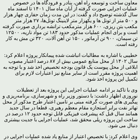
معاون ساخت و توسعه راه آهن، بنادر و فرودگاه ها در خصوص
عملیات اجرایی صورت گرفته از آبان ماه سال ۱۴۰۱ تا اسفند ماه
سال گذشته توضیح داد و گفت: در این مدت زمان حفاری چهار هزار
و ۵۰۰ متر از تونل ها و یکهزار متر لاینینگ تونل‌ها، ۲۷ هزار متر
مکعب بتن ریزی، ۶۰۰ هزار مترمکعب ترانشه برداری صورت گرفته
است و برای انجام عملیات مذکور حدود ۱۸۳ تن مواد ناریه، ۱۲۵۰۰
تن سیمان، ۹۰۰ تن آرماتور ، ۱۵۰ تن آهن آلات، ۳۲۰ تن مش به کار
رفته است.
خطیبی با اشاره به مطالبات انباشت شده پیمانکار پروژه اعلام کرد:
سال ۱۴۰۲ از محل منابع عمومی بیش از ۸۷ درصد اعتبار مصوب
ابلاغی از محل پیوست یک قانون بودجه تخصیص اخذ شد و با توجه به
اهمیت پروژه مقرر است از سایر منابع نیز اعتبارات لازم برای
تکمیل این پروژه اخذ شود.
وی با تاکید بر ادامه عملیات اجرایی این پروژه بعد از تعطیلات
نوروزی اظهار داشت: با دستور وزیر راه و شهرسازی، برنامه‌ریزی و
پیگیری های صورت گرفته مبنی بر تامین اعتبار طرح مذکور از محل
تهاتر نفت برابر استجازه مقام معظم رهبری، قطعا در سال جدید
همانند سال قبل که پیشرفت فیزیکی قابل توجه حدود ۱۲ درصد در
ساخت این پروژه ریلی محقق شد، عملیات اجرایی با جدیت بیشتری
دنبال می شود.
وی اعلام کرد: با تخصیص اعتبار از منابع یاد شده عملیات اجرایی در