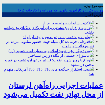
موضوع ویژه
روایت یک زن کارآفرین؛بانویی که مزرعه را کارخانه کرد!
آخرین اخبار
تکذیب شایعات حمله به خرم‌آباد
درسهای فراموش‌نشدنی برای آمریکای جنگ‌افروز خواهیم
داشت
پیام امیر حاتمی به مردم صبور و وفادار ایران
قدردانی فرمانده کل سپاه جهت حضور میلیونی مردم در
تشییع قائد شهید امت
ورود پیکر رهبر شهید انقلاب به مصلی امام خمینی (ره)
عاشورای حسینی از نگاه دوربین نیساخبر
وداع با رهبر شهید انقلاب؛ 13 تیر در تهران/ تشییع در قم و
تدفین در مشهد
محل استقرار جنگنده های F35، F15، F16 آمریکایی منهدم
شد
عملیات اجرایی راه‌آهن لرستان
از محل تهاتر نفت تکمیل می‌شود