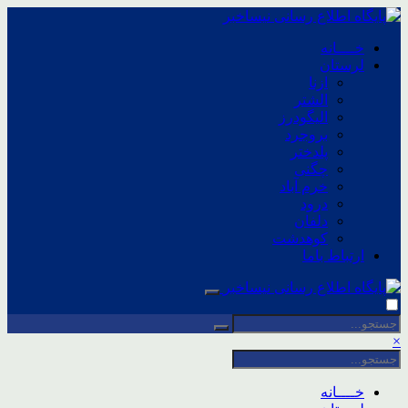
خــــانه
لرستان
ازنا
الشتر
الیگودرز
بروجرد
پلدختر
چگنی
خرم آباد
درود
دلفان
کوهدشت
ارتباط باما
×
خــــانه