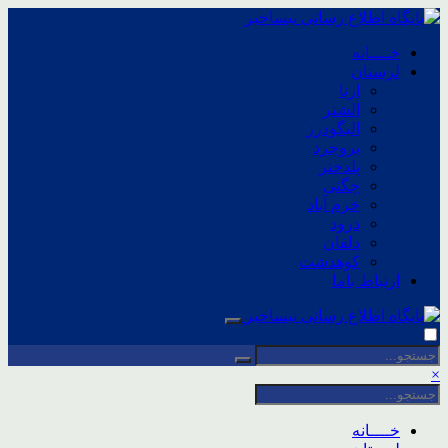
خــــانه
لرستان
ازنا
الشتر
الیگودرز
بروجرد
پلدختر
چگنی
خرم آباد
درود
دلفان
کوهدشت
ارتباط باما
×
خــــانه