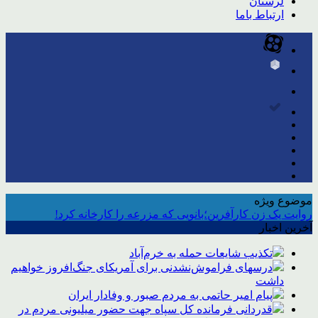
لرستان
ارتباط باما
موضوع ویژه
روایت یک زن کارآفرین؛بانویی که مزرعه را کارخانه کرد!
آخرین اخبار
تکذیب شایعات حمله به خرم‌آباد
درسهای فراموش‌نشدنی برای آمریکای جنگ‌افروز خواهیم
داشت
پیام امیر حاتمی به مردم صبور و وفادار ایران
قدردانی فرمانده کل سپاه جهت حضور میلیونی مردم در