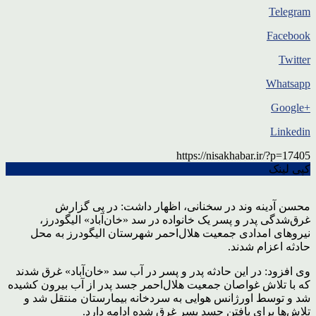
Telegram
Facebook
Twitter
Whatsapp
+Google
Linkedin
https://nisakhabar.ir/?p=17405
کپی لینک
محسن آدینه وند در سخنانی، اظهار داشت: در پی گزارش
غرق‌شدگی پدر و پسر یک خانواده در سد «خان‌آباد» الیگودرز،
نیروهای امدادی جمعیت هلال‌احمر شهرستان الیگودرز به محل
حادثه اعزام شدند.
وی افزود: در این حادثه پدر و پسر در آب سد «خان‌آباد» غرق شدند
که با تلاش غواصان جمعیت هلال‌احمر جسد پدر از آب بیرون کشیده
شد و توسط اورژانس هوایی به سردخانه بیمارستان منتقل شد و
تلاش‌ها برای یافتن جسد پسر غرق شده ادامه دارد.