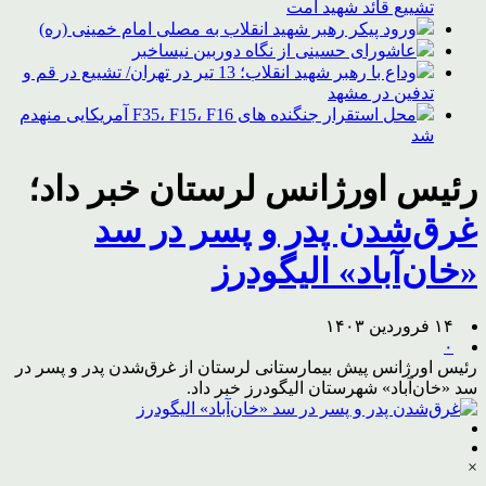
تشییع قائد شهید امت
ورود پیکر رهبر شهید انقلاب به مصلی امام خمینی (ره)
عاشورای حسینی از نگاه دوربین نیساخبر
وداع با رهبر شهید انقلاب؛ 13 تیر در تهران/ تشییع در قم و
تدفین در مشهد
محل استقرار جنگنده های F35، F15، F16 آمریکایی منهدم
شد
رئیس اورژانس لرستان خبر داد؛
غرق‌شدن پدر و پسر در سد
«خان‌آباد» الیگودرز
۱۴ فروردین ۱۴۰۳
۰
رئیس اورژانس پیش بیمارستانی لرستان از غرق‌شدن پدر و پسر در
سد «خان‌آباد» شهرستان الیگودرز خبر داد.
×