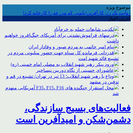
موضوع ویژه
روایت یک زن کارآفرین؛بانویی که مزرعه را کارخانه کرد!
آخرین اخبار
تکذیب شایعات حمله به خرم‌آباد
درسهای فراموش‌نشدنی برای آمریکای جنگ‌افروز خواهیم
داشت
پیام امیر حاتمی به مردم صبور و وفادار ایران
قدردانی فرمانده کل سپاه جهت حضور میلیونی مردم در
تشییع قائد شهید امت
ورود پیکر رهبر شهید انقلاب به مصلی امام خمینی (ره)
عاشورای حسینی از نگاه دوربین نیساخبر
وداع با رهبر شهید انقلاب؛ 13 تیر در تهران/ تشییع در قم و
تدفین در مشهد
محل استقرار جنگنده های F35، F15، F16 آمریکایی منهدم
شد
فعالیت‌های بسیج سازندگی،
دشمن‌شکن و امیدآفرین است