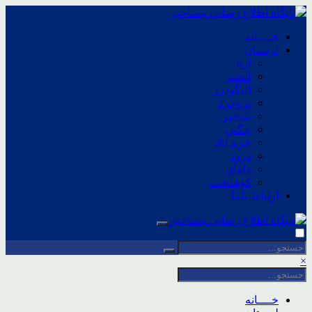
خــــانه
لرستان
ازنا
الشتر
الیگودرز
بروجرد
پلدختر
چگنی
خرم آباد
درود
دلفان
کوهدشت
ارتباط باما
×
خــــانه