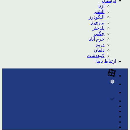
لرستان
ازنا
الشتر
الیگودرز
بروجرد
پلدختر
چگنی
خرم آباد
درود
دلفان
کوهدشت
ارتباط باما