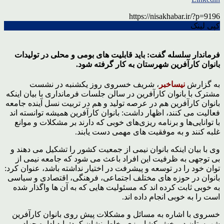
https://nisakhabar.ir/?p=9196
کپی لینک
فرماندار سلسله گفت: باید قابلیت های بومی و محلی در تولیدات
بانوان کارآفرین شهرستان به کار گرفته شود.
به گزارش
نیساخبر
، شریف خسروی روز یکشنبه در نشست
مشترک با بانوان کارآفرین در سالن جلسات فرمانداری با بیان اینکه
بانوان کارآفرین هم در عرصه تولید و هم در تربیت نسل آینده جامعه
فعالیت می کنند، اظهار داشت: بانوان کارآفرین همیشه توانسته اند
با توانایی‌ها و برنامه ریزی‌های خوبی که دارند بر مشکلات و موانع
غلبه کنند و به موفقیت های مهمی دست یابند.
وی با بیان اینکه بانوان نیمی از جمعیت کشور را تشکیل می دهند و
بی توجهی به ظرفیت این افراد باعث می شود که جامعه نیمی از
توان خود را در توسعه و پیشرفت در اختیار نداشته باشد، عنوان کرد:
بانوان در حوزه های مختلف اجتماعی، فرهنگی، اقتصادی و سیاسی
به خوبی ثابت کرده اند که مسئولیت هایی که به آن ها واگذار شده
است را به خوبی انجام داده اند.
خسروی با اشاره به مسائل و مشکلات پیش روی بانوان کارآفرین
شهرستان در بخش کشاورزی، خاطرنشان کرد: باید اداره جهاد