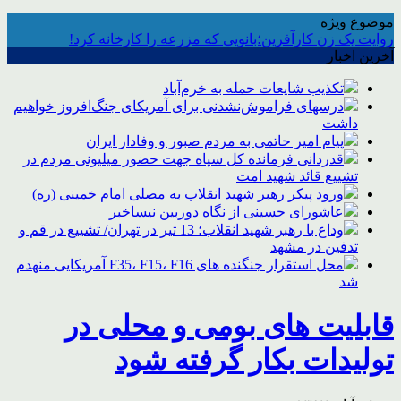
موضوع ویژه
روایت یک زن کارآفرین؛بانویی که مزرعه را کارخانه کرد!
آخرین اخبار
تکذیب شایعات حمله به خرم‌آباد
درسهای فراموش‌نشدنی برای آمریکای جنگ‌افروز خواهیم
داشت
پیام امیر حاتمی به مردم صبور و وفادار ایران
قدردانی فرمانده کل سپاه جهت حضور میلیونی مردم در
تشییع قائد شهید امت
ورود پیکر رهبر شهید انقلاب به مصلی امام خمینی (ره)
عاشورای حسینی از نگاه دوربین نیساخبر
وداع با رهبر شهید انقلاب؛ 13 تیر در تهران/ تشییع در قم و
تدفین در مشهد
محل استقرار جنگنده های F35، F15، F16 آمریکایی منهدم
شد
قابلیت های بومی و محلی در
تولیدات بکار گرفته شود