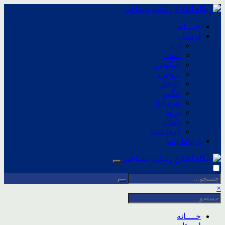
خــــانه
لرستان
ازنا
الشتر
الیگودرز
بروجرد
پلدختر
چگنی
خرم آباد
درود
دلفان
کوهدشت
ارتباط باما
×
خــــانه