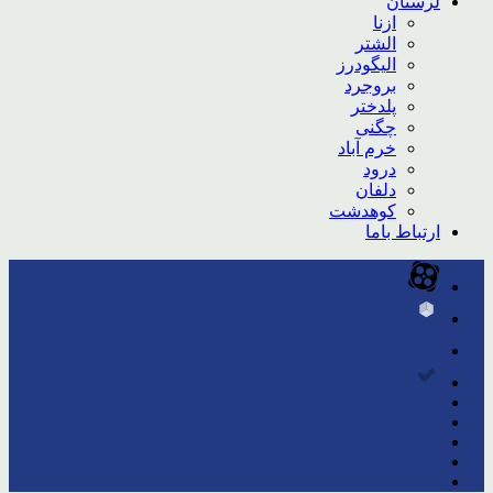
لرستان
ازنا
الشتر
الیگودرز
بروجرد
پلدختر
چگنی
خرم آباد
درود
دلفان
کوهدشت
ارتباط باما