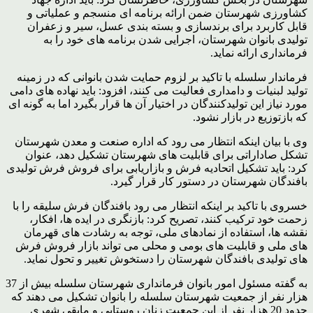
کشاورزی شهرستان ضمن ارائه برنامه ای منسجم و عملیاتی و
قابل کاربرد برای برندسازی و بسته بندی عسل، سیر و زعفران
تولیدی بانوان شهرستان، اجرایی شدن برنامه های خود را به
فرمانداری ارائه نماید.
فرماندار سلسله با تاکید بر لزوم حمایت شدن بانوانی که در زمینه
تولید لبنیات و دامداری فعالیت می کنند، افزود: باید نهاده های دامی
مورد نیاز این تولیدکنندگان در اختیار آن ها قرار بگیرد اما به گونه ای
که بازتوزیع در بازار نشود.
وی با بیان اینکه انتظار می رود که اداره صنعت و معدن شهرستان
تشکل صاداراتی برای قابلیت های شهرستان تشکیل دهد، عنوان
کرد: باید تشکیل اتحادیه فرش و بازاریابی برای فروش فرش تولیدی
بافندگان شهرستان در دستور کار قرار گیرد.
خسروی با تاکید بر اینکه انتظار می رود بافندگان فرش سلیقه را با
زحمت خود ترکیب کنند، تصریح کرد: بازنگری در ایده ها، افکار،
نقشه ها، استفاده از نمادهای ملی، توجه به رشادت های قهرمان
های ملی و قابلیت های بومی و محلی می تواند بازار فروش فرش
های تولیدی بافندگان شهرستان را دستخوش تغییر و تحول نماید.
به گفته مسئول امور بانوان فرمانداری شهرستان سلسله بیش از 37
هزار نفر از جمعیت شهرستان سلسله را بانوان تشکیل می دهند که
حدود 20 هزار نفر از این جمعیت زنان روستایی و مابقی شهری