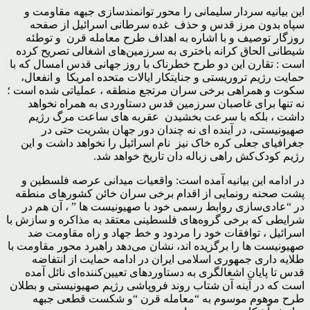
این بیانیه سردار سلیمانی را محور توانمندسازی جبهه مقاومت و
سپاه بدون مرز قدس و حذف غده سرطانی اسرائیل از صفحه
روزگار توصیف و با اشاره به اهداف طرح معامله قرن و توطئه
شیطانی الحاق کرانه باختری به سرزمین‌های اشغالی تصریح کرده
است : تقارن این دو طرح خطرناک با روز جهانی قدس امسال که با
حمایت رژیم تروریستی و جنایتکار ایالات متحده امریکا و انفعال،
سکوت و همراهی برخی سران مرتجع منطقه ، عملیاتی شده است ؛
نه تنها برای غاصبان سرزمین قدس دستاوردی به همراه نخواهد
داشت ، بلکه با سرعت بخشیدن عقربه های ساعت مرگ رژیم
صهیونیستی، در آینده ای نه چندان دور جهان بشریت حتی در
جغرافیای جعلی کره خاک نیز نام اسرائیل را نخواهد داشت و این
رژیم کودک‌کش راهی زباله دان تاریخ خواهد شد.
در ادامه این بیانیه آمده است: واقعیات میدانی عرصه فلسطین و
پشت صحنه رونمایی از اقدام برخی سران خائن کشورهای منطقه
در “عادی‌سازی روابط رسمی خود با صهیونیست ها ” ، آن هم در
شرایطی که برخی گروه‌های فلسطینی معتقد به مذاکره و سازش با
اسرائیل ، توافقات خود را مردود و خط جهاد و راه مقاومت ضد
صهیونیست ها را برگزیده اند، نشان می‌دهد راهبرد محور مقاومت با
طلایه داری جمهوری اسلامی ایران در ادامه حمایت از انتفاضه
قدس تا پایان اشغالگری به دستاوردهای تعیین‌کننده‌ای نائل آمده
است که در آینه آن شتاب روند فروپاشی رژیم صهیونیستی و بطلان
طرح موهوم موسوم به “معامله قرن “و شکست قطعی جبهه