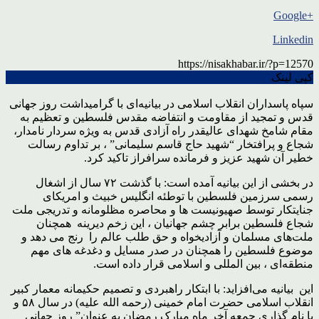
+Google
Linkedin
https://nisakhabar.ir/?p=12570
کپی لینک
سپاه پاسداران انقلاب اسلامی در بیانیه‌ای با گرامیداشت روز جهانی
قدس و تمجید از مقاومت و انتفاضه مقدس فلسطین و تعظیم به
مقام شامخ شهدای عالیقدر راه آزادی قدس به ویژه سردار نامدار،
شجاع و پرافتخار “شهید حاج قاسم سلیمانی” ، بر تداوم رسالت
خطیر آن شهید عزیز و فرمانده سرافراز تاکید کرد.
در بخشی از این بیانیه آمده است: با گذشت ۷۲ سال از اشغال
رسمی سرزمین فلسطین با توطئه انگلیس خبیث و امریکای
جنایتکار توسط صهیونیست ها و محاصره مظلومانه و تدریجی ملت
شجاع فلسطین برابر چشم جهانیان ، این زخم دیرینه همچنان
ملت‌های مسلمان و آزادیخواه و حق طلب عالم را رنج می دهد و
موضوع فلسطین را همچنان در صدر مسایل و دغدغه های مهم
منطقه‌ای ، بین المللی و اسلامی قرار داده است.
این بیانیه می‌افزاید: با ابتکار راهبردی و تصمیم حکیمانه معمار کبیر
انقلاب اسلامی حضرت امام خمینی (رحمه الله علیه) در سال ۵۸ و
با نام گذاری جمعه آخر ماه مبارک رمضان به عنوان” روز جهانی