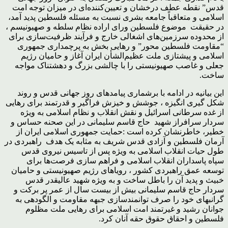
قدس” نقطه عطف درخشان و تعیین‌کننده‌ای در میزان توجه امت
اسلامی و متعاقباً جامعه بشری نسبت به مسئله فلسطین پدید آمد،
در حقیقت موضوع فلسطین ورای اراده نظام سلطه و صهیونیسم ،
از محدوده سرزمین‌های اشغالی خارج و فرآیند ظرفیت‌سازی برای
“مقاومت فلسطین محور” و رهایی بخش به پرچمداری جمهوری
اسلامی و پیشتازی ملت عظیم‌الشأن ایران آغاز و حامیان رژیم
جعلی و غاصب صهیونیستی را با چالشی بزرگ و دهشتناک مواجه
ساخت.
این بیانیه در ادامه با برشماری پیامدهای روز جهانی قدس و روند
شکل گیری انگیزه ، جوشش و خیزش فراگیر و قدرتمند برای رهایی
از غده سرطانی اسرائیل و نقش انقلاب و نظام اسلامی به ویژه
سردار سرافراز شهید حاج قاسم سلیمانی در این صحنه حساس و
خطیر، خاطرنشان کرده است :حمایت جمهوری اسلامی ایران از
آرمان فلسطین و آزادی قدس شریف به مثابه یک هدف راهبردی در
طول حیات انقلاب اسلامی به ویژه پس از تاسیس نیروی قدس
سپاه پاسداران انقلاب اسلامی و فراهم سازی فرصت‌ها برای
توسعه عمق راهبردی کشور ، رویاهای رژیم صهیونیستی و حامیان
خبیث و پدید آن را باطل ساخت و به ویژه شهید عالیقدر قدس
سردار حاج قاسم سلیمانی بیش از بیست سال از عمر پر برکت و
گرانبهای خود را صرف توانمندسازی جبهه مقاومت و الگودهی به
جوانان رشید و غیرتمند امت اسلامی برای رهایی ملت مظلوم
فلسطین و احقاق حقوق حقه آنان کرد.