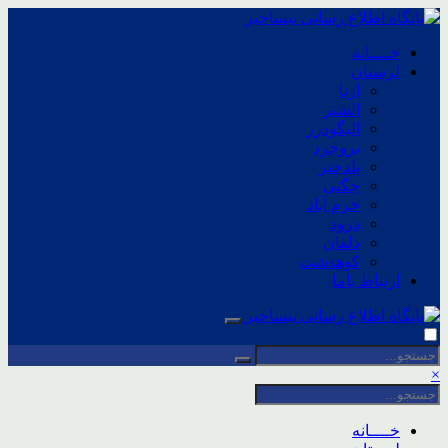
خــــانه
لرستان
ازنا
الشتر
الیگودرز
بروجرد
پلدختر
چگنی
خرم آباد
درود
دلفان
کوهدشت
ارتباط باما
×
خــــانه