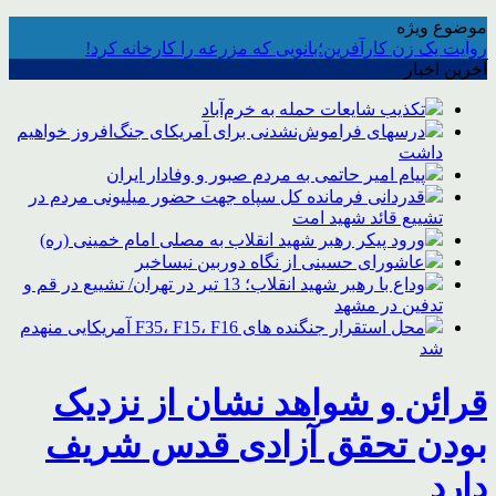
موضوع ویژه
روایت یک زن کارآفرین؛بانویی که مزرعه را کارخانه کرد!
آخرین اخبار
تکذیب شایعات حمله به خرم‌آباد
درسهای فراموش‌نشدنی برای آمریکای جنگ‌افروز خواهیم
داشت
پیام امیر حاتمی به مردم صبور و وفادار ایران
قدردانی فرمانده کل سپاه جهت حضور میلیونی مردم در
تشییع قائد شهید امت
ورود پیکر رهبر شهید انقلاب به مصلی امام خمینی (ره)
عاشورای حسینی از نگاه دوربین نیساخبر
وداع با رهبر شهید انقلاب؛ 13 تیر در تهران/ تشییع در قم و
تدفین در مشهد
محل استقرار جنگنده های F35، F15، F16 آمریکایی منهدم
شد
قرائن و شواهد نشان از نزدیک
بودن تحقق آزادی قدس شریف
دارد