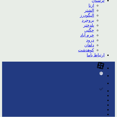
لرستان
ازنا
الشتر
الیگودرز
بروجرد
پلدختر
چگنی
خرم آباد
درود
دلفان
کوهدشت
ارتباط باما