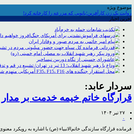
موضوع ویژه
روایت یک زن کارآفرین؛بانویی که مزرعه را کارخانه کرد!
آخرین اخبار
تکذیب شایعات حمله به خرم‌آباد
درسهای فراموش‌نشدنی برای آمریکای جنگ‌افروز خواهیم د
پیام امیر حاتمی به مردم صبور و وفادار ایران
قدردانی فرمانده کل سپاه جهت حضور میلیونی مردم در تشیی
ورود پیکر رهبر شهید انقلاب به مصلی امام خمینی (ره)
عاشورای حسینی از نگاه دوربین نیساخبر
وداع با رهبر شهید انقلاب؛ 13 تیر در تهران/ تشییع در قم و تدفین در مشهد
محل استقرار جنگنده های F35، F15، F16 آمریکایی منهدم شد
سردار عابد:
قرارگاه خاتم خیمه خدمت بر مدار
۲۷ تیر ۱۴۰۴
۰
فرمانده قرارگاه سازندگی خاتم‌الانبیاء (ص) با اشاره به رویکرد معنو