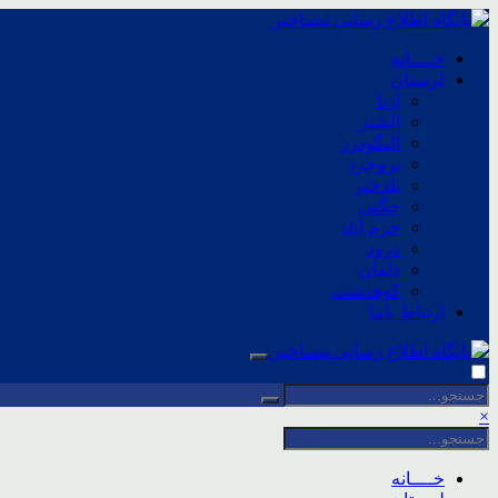
خــــانه
لرستان
ازنا
الشتر
الیگودرز
بروجرد
پلدختر
چگنی
خرم آباد
درود
دلفان
کوهدشت
ارتباط باما
×
خــــانه