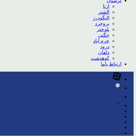
لرستان
ازنا
الشتر
الیگودرز
بروجرد
پلدختر
چگنی
خرم آباد
درود
دلفان
کوهدشت
ارتباط باما