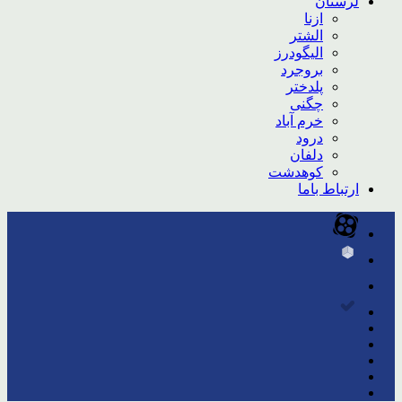
لرستان
ازنا
الشتر
الیگودرز
بروجرد
پلدختر
چگنی
خرم آباد
درود
دلفان
کوهدشت
ارتباط باما