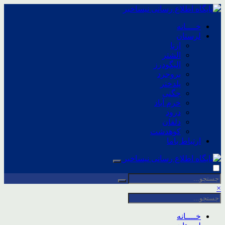
خــــانه
لرستان
ازنا
الشتر
الیگودرز
بروجرد
پلدختر
چگنی
خرم آباد
درود
دلفان
کوهدشت
ارتباط باما
×
خــــانه