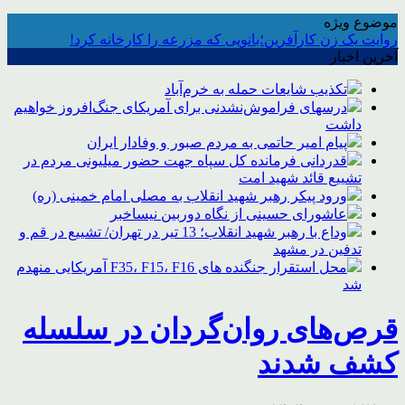
موضوع ویژه
روایت یک زن کارآفرین؛بانویی که مزرعه را کارخانه کرد!
آخرین اخبار
تکذیب شایعات حمله به خرم‌آباد
درسهای فراموش‌نشدنی برای آمریکای جنگ‌افروز خواهیم
داشت
پیام امیر حاتمی به مردم صبور و وفادار ایران
قدردانی فرمانده کل سپاه جهت حضور میلیونی مردم در
تشییع قائد شهید امت
ورود پیکر رهبر شهید انقلاب به مصلی امام خمینی (ره)
عاشورای حسینی از نگاه دوربین نیساخبر
وداع با رهبر شهید انقلاب؛ 13 تیر در تهران/ تشییع در قم و
تدفین در مشهد
محل استقرار جنگنده های F35، F15، F16 آمریکایی منهدم
شد
قرص‌های روان‌گردان در سلسله
کشف شدند