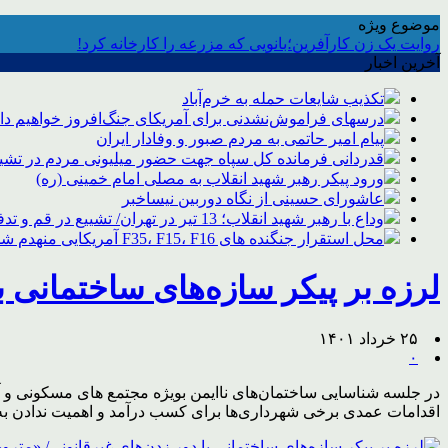
موضوع ویژه
روایت یک زن کارآفرین؛بانویی که مزرعه را کارخانه کرد!
آخرین اخبار
تکذیب شایعات حمله به خرم‌آباد
درسهای فراموش‌نشدنی برای آمریکای جنگ‌افروز خواهیم د
پیام امیر حاتمی به مردم صبور و وفادار ایران
قدردانی فرمانده کل سپاه جهت حضور میلیونی مردم در تشیی
ورود پیکر رهبر شهید انقلاب به مصلی امام خمینی (ره)
عاشورای حسینی از نگاه دوربین نیساخبر
وداع با رهبر شهید انقلاب؛ 13 تیر در تهران/ تشییع در قم و تدفین در مشهد
محل استقرار جنگنده های F35، F15، F16 آمریکایی منهدم شد
لرزه بر پیکر سازه‌های ساختمانی ب
۲۵ خرداد ۱۴۰۱
۰
در جلسه شناسایی ساختمان‌های ناایمن بویژه مجتمع های مسکونی و آ
اقدامات عمدی برخی شهرداری‌ها برای کسب درآمد و اهمیت ندادن به