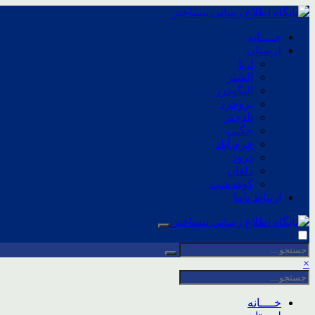
خــــانه
لرستان
ازنا
الشتر
الیگودرز
بروجرد
پلدختر
چگنی
خرم آباد
درود
دلفان
کوهدشت
ارتباط باما
×
خــــانه