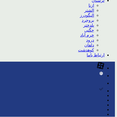
لرستان
ازنا
الشتر
الیگودرز
بروجرد
پلدختر
چگنی
خرم آباد
درود
دلفان
کوهدشت
ارتباط باما