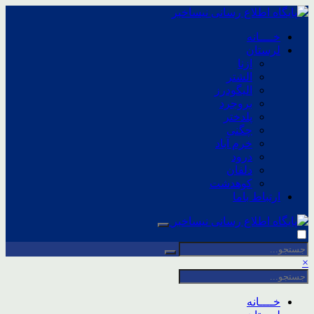
خــــانه
لرستان
ازنا
الشتر
الیگودرز
بروجرد
پلدختر
چگنی
خرم آباد
درود
دلفان
کوهدشت
ارتباط باما
×
خــــانه