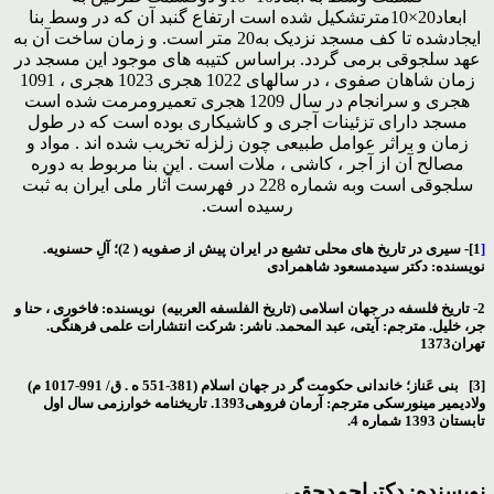
ابعاد20×10مترتشکیل شده است ارتفاع گنبد آن که در وسط بنا
ایجادشده تا کف مسجد نزدیک به20 متر است. و زمان ساخت آن به
عهد سلجوقی برمی گردد. براساس کتیبه های موجود این مسجد در
زمان شاهان صفوی ، در سالهای 1022 هجری 1023 هجری ، 1091
هجری و سرانجام در سال 1209 هجری تعمیرومرمت شده است
مسجد دارای تزئینات آجری و کاشیکاری بوده است که در طول
زمان و براثر عوامل طبیعی چون زلزله تخریب شده اند . مواد و
مصالح آن از آجر ، کاشی ، ملات است . این بنا مربوط به دوره
سلجوقی است وبه شماره 228 در فهرست آثار ملی ایران به ثبت
رسیده است.
[
1]- سیری در تاریخ های محلی تشیع در ایران پیش از صفویه ( 2)؛ آلِ حسنویه.
نویسنده: دکتر سیدمسعود شاهمرادی
2- تاریخ فلسفه در جهان اسلامی (تاریخ الفلسفه العربیه) نویسنده: فاخوری ، حنا و
جر، خلیل. مترجم: آیتی، عبد المحمد. ناشر: شرکت انتشارات علمی فرهنگی.
تهران1373
[3] بنی عَناز؛ خاندانی حکومت گر در جهان اسلام (381-551 ه . ق/ 991-1017 م)
ولادیمیر مینورسکی مترجم: آرمان فروهی1393. تاریخنامه خوارزمی سال اول
تابستان 1393 شماره 4.
نویسنده: دکتراحمدحقی