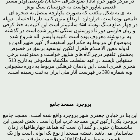
در مرکز شهر خرم آباد ( ضلع شرقی –خیابان شریعتی)ودر مسیر
قدیمی شاپور خواست به خوزستان سنگ نوش
ته ای به شکل مکعب که بصورت یکپارچه متصل به صخره ای
طبیعی بوده است، قراردارد . ارتفاع متون کتبیه دار با احتساب دوپله
در چهار ضلع سنگ نوشته 344 سانتیمتر است این کتیبه به خط کوفی
و زبان فارسی دور تا دورستون سنگی تحریر شده است در گذشته
به بردنوشته معروف بوده است .کتیبه با بسم الله شروع شده
وموضوع آن مربوط به حکم امیر اسفهسالار کبیر ظهیرالدین و
الدوله معین الا سلام طغرل لتکین ابوسعید برسق در خصوص
بخشش علفچر درچراگاه های شاپور خواست و ممنوعیت برخی
سنتهایی ناپسند در عهد سلطنت ملکشاه سلجوقی به تاریخ 513
هجری قمری است . این یادمان فرهنگی مربوط به دوره سلجوقی
وبه شماره 398 در فهرست آثار ملی ایران به ثبت رسیده است.
بروجرد مسجد جامع
این بنا در خیابان جعفری شهر بروجرد واقع شده است . مسجد جامع
بروجرد یکی ازکهن ترین مساجد غرب ایران است . بخش قدیمی این
بناشبستان جنوبی و گنبد آن است که همانند چهارطاقهای زمان
ساسانیان می باشد . نقشه مسجد از نوع یک ایوانی است واز یک
قسمت وسط به ابعاد10×10و دوقسمت طرفین به