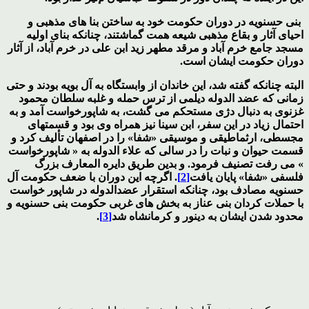
بنی حسنویه در دوران حکومت خود به ساختن بنا های مذهبی و
احیای آثار و بقاع مذهبی شیعه همت گماشتند، چنانکه بنای اولیه
مسجد جامع خرم آباد و مرقد مطهر زید ابن علی در خرم آباد، از آثار
دوران حکومت ایشان است.
البته چنانکه گفته شد، این خاندان از وابستگاه به آل بویه بودند و حتی
زمانی که عضد الدوله دیلمی از ترس حمله و غلبه سلطان محمود
غزنوی به دنبال دژی مستحکم می گشت، به شاپورخواست آمد و به
احتمال زیاد در این سفر، ابن سینا نیز همراه وی بود و قسمتهاى
مجسطى، ارثماطیقى و موسیقى «شفا» را در اصفهان تألیف کرد و
قسمت حیوان و نبات را در سالى که علاء الدوله به « شاپورخواست
» مى رفت تصنیف فرمود. و بدین طریق دایره المعارف بزرگ
فلسفى «شفا» پایان یافت
[2]
. اگرچه این دوران با ضعف حکومت آل
حسنویه مصادف بود، چنانکه استقرار عضدالدوله در شاپور خواست
با حملات کردان بنی عناز به بخش های غربی حکومت بنی حسنویه و
محدود شدن ایشان به دینور و کرمانشاه شد
[3]
.