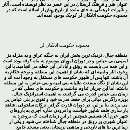
عنوان هنر و فرهنگ لرستان در این عصر مد نظر نویسنده است، آثار
و تأثیرات فرهنگی به جای مانده از تاریخ پیش از اسلام است که در
محدوده حکومت اتابکان لر کوچک بوجود آمده اند.
محدوده حکومت اتابکان لر
منطقه جبال، نزدیک ترین بخش ایران به جلگه عراق و به منزله دژ
امنیتی بنی عباس و در دوران امویان موسوم به ماه کوفه بوده است
و این همه می بایست به رونق و آبادانی این خطه می انجامید. با این
وجود، آثار و ابنیه ای که نشان از اهمیت این منطقه و توجه حکام به
آن باشند، تنها پس از ظهور حکومت های مستقل به وجود آمده اند و
این نشان از نگاه منفعت طلبانه بنی امیه و بنی عباس به این منطقه
داشته. اما این جریان تداوم نداشت و حکومت های محلی که در
زمان بنی عباس قدرت می گرفتند، به اهمیت استراتژیک جبال،
بویژه زاگرس میانی برای حفظ قدرت خود و تفوق بر بنی عباس پی
می بردند. بنا بر این، در دوران قدرت گرفتن ترکان سلجوقی، شاهد
باز سازی قلعه شاپور خواست و افزودن مناره آجری به باروهای
شهر خرم آباد هستیم. همچنین در این زمان است که بروجرد به
عنوان شهری پر رونق در منطقه جبال شناخته می شود و یکی از
زیبا ترین بنا های تاریخی و مذهبی لرستان، یعنی مسجد جامع