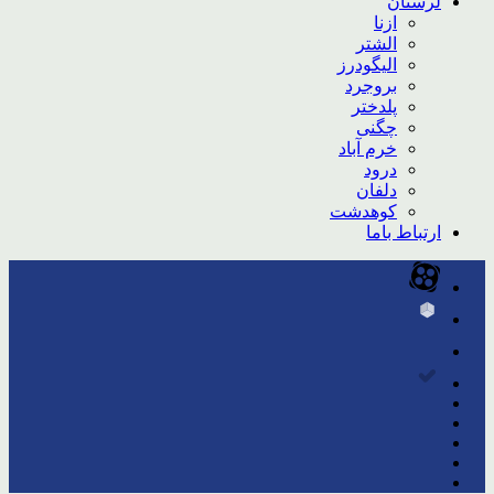
لرستان
ازنا
الشتر
الیگودرز
بروجرد
پلدختر
چگنی
خرم آباد
درود
دلفان
کوهدشت
ارتباط باما