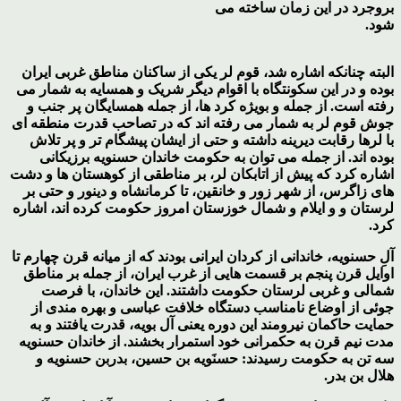
بروجرد در این زمان ساخته می
شود.
البته چنانکه اشاره شد، قوم لر یکی از ساکنان مناطق غربی ایران
بوده و در این سکونتگاه با اقوام دیگر شریک و همسایه به شمار می
رفته است. از جمله و بویژه کرد ها، از جمله همسایگان پر جنب و
جوش قوم لر به شمار می رفته اند که در تصاحب قدرت منطقه ای
با لرها رقابت دیرینه داشته و حتی از ایشان پیشگام تر و پر تلاش
بوده اند. از جمله می توان به حکومت خاندان حسنویه برزیکانی
اشاره کرد که پیش از اتابکان لر، بر مناطقی از کوهستان ها و دشت
های زاگرس، از شهر زور و خانقین، تا کرمانشاه و دینور و حتی بر
لرستان و و ایلام و شمال خوزستان امروز حکومت کرده اند، اشاره
کرد.
آلِ حسنویه، خاندانی از کردان ایرانی بودند که از میانه قرن چهارم تا
اوایل قرن پنجم بر قسمت هایی از غرب ایران، از جمله بر مناطق
شمالی و غربی لرستان حکومت داشتند. این خاندان، با فرصت
جوئی از اوضاع نامناسب دستگاه خلافت عباسی و بهره مندی از
حمایت حاکمان نیرومند این دوره یعنی آل بویه، قدرت یافتند و به
مدت نیم قرن به حکمرانی خود استمرار بخشند. از خاندان حسنویه
سه تن به حکومت رسیدند: حسنَویه بن حسین، بدربن حسنویه و
هلال بن بدر.