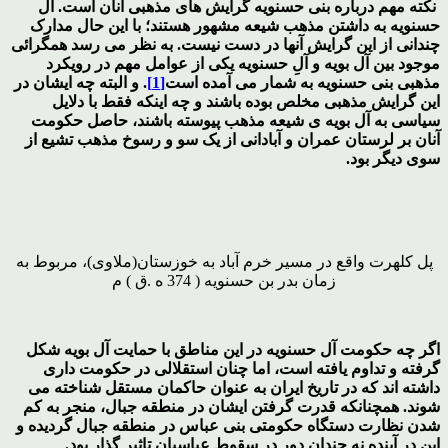
نکته مهم درباره بنی حسنویه گرایش های مذهبی آنان است. آل
حسنویه به داشتن مذهب شیعه مشهور هستند؛ با این حال مدارک
چندانی از این گرایش آنها در دست نیست. به نظر می رسد همگرائی
موجود بین آل بویه و آلِ حسنویه یکی از عوامل مهم در رویکرد
مذهبی بنی حسنویه به شمار می آمده است
[1]
. و البته چه ایشان در
این گرایش مذهبی مخلص بوده باشند و چه اینکه فقط با دلایل
سیاسی به آل بویه ی شیعه مذهب پیوسته باشند، حاصل حکومت
آنان بر لرستان عمران و آبادانی از یک سو و رسوخ مذهب تشیع از
سوی دیگر بود.
پل کلهرت واقع در مسیر خرم آباد به خوزستان(ملاوی)، مربوط به
زمان بدر بن حسنویه ( 374 ه .ق ) م
اگر چه حکومت آل حسنویه در این مناطق با حمایت آل بویه شکل
گرفته و تداوم یافته است، اما چنان استقلالی در حکومت داری
داشته اند که در تاریخ ایران به عنوان حاکمان مستقل شناخته می
شوند. همچنانکه قدرت گرفتن ایشان در منطقه جبال، منجر به کم
شدن نظارت دستگاه حکومتی بنی عباس در منطقه جبال گردیده و
این در آینده نه چندان دور در سقوط عباسیان تإثیر گذار بود.