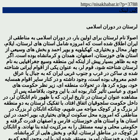
https://nisakhabar.ir/?p=3788
کپی لینک
لرستان در دوران اسلامی
اصولا نام لرستان برای اولین بار، در دوران اسلامی به مناطقی از
ایران اطلاق شده است که امروزه شامل استان های لرستان، ایلام،
چهار محال و بختیاری، کهکیلویه و بویر احمد و بخش های وسیعی از
استان های خوزستان، اصفهان، همدان و کرمانشاه بوده است. اگر
چه به ظاهر بسیار پیش از اینکه این منطقه وسیع جغرافیایی به نام
لرستان شناخته شود، قوم لر، به عنوان یکی از اقوام ایرانی شناخته
شده ی ساکن در غرب و جنوب غربی ایران که به جبال یا عراق
عجم معروف بوده است، وجود داشته و در کنار سایر اقوام همسایه
خود، بویژه کرد ها، در تحولات منطقه ای، زیر نظر حکومت های
اموی و عباسی تأثیر گذار بوده اند. با این وجود، بلافاصله پس از
مشاهده عنوان لرستان در تاریخ ایران، که با ظهور نام اتابکان لر، در
داخل حکومت سلجوقیان اتفاق افتاد، با تفکیک لرستان به دو منطقه
لر بزرگ و لر کوچک مواجه می شویم، چنانکه اتابکان لر بزرگ در
مناطقی که امروزه محل سکونت لرهای بختیاری، بویر احمد، در این
استان ها و استان های خوزستان، فارس و اصفهان قدرت گرفته و
حکومتی محلی و نیمه مستقل را به مرکزیت ایذه بنا نهادند. و اتابکان
لر کوچک، در مناطق لرستان، ایلام، و بخش هایی از کرمانشاه،
همدان و خوزستان امروز مستقر شده اند. با این وجود، آنچه که به