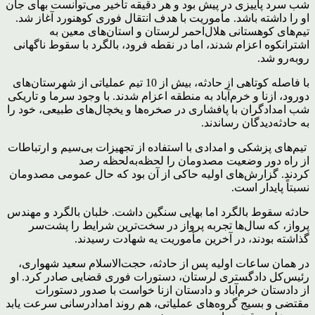
شب سرد پاییزی در پیش بود و هر دقیقه تأخیر می‌توانست بهای جان
او را داشته باشد. مأموریت با هدف انتقال فوری کوهنورد آغاز شد.
تیم‌های کوهستانی هلال‌احمر لرستان و استان‌های معین به
اشترانکوه اعزام شدند، اما در نقطه فرود، بالگرد با سقوط ناگهانی
روبه‌رو شد.
با فاصله کوتاهی از حادثه، بیش از 10 تیم عملیاتی از شهرستان‌های
دورود، ازنا و خرم‌آباد به منطقه اعزام شدند. با وجود سرما و تاریکی
شب امدادگران با پافشاری در صخره‌ها و یخچال‌های طبیعی، خود را
به حادثه‌دیدگان رساندند.
تیم‌های پزشکی و امدادی با استفاده از تجهیزات بی‌سیم و ارتباطات
از راه دور وضعیت مصدومان را لحظه‌به‌لحظه رصد
کردند. گزارش‌های اولیه حاکی از آن بود که حال عمومی مصدومان
نسبتاً پایدار است.
حادثه سقوط بالگرد اما بهایی سنگین داشت. خلبان بالگرد و مهندس
پرواز، که سال‌ها تجربه پرواز در سخت‌ترین شرایط را پشت‌سر
گذاشته بودند، در آخرین مأموریت یه شهادت رسیدند.
در همان ساعات اولیه پس از حادثه، حجت‌الاسلام سعید شهواری،
رئیس‌کل دادگستری لرستان، دستورات فوری قضایی صادر کرد. او
از دادستان خرم‌آباد و دادستان ازنا خواست با صدور دستورات
مقتضی و بسیج گروه‌های عملیاتی، هم روند امدادرسانی سرعت یابد