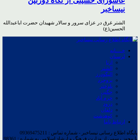
عاشورای حسینی از نگاه دوربین
نیساخبر
الشتر غرق در عزای سرور و سالار شهیدان حضرت اباعبدالله
الحسین(ع)
خــــانه
لرستان
ازنا
الشتر
الیگودرز
بروجرد
پلدختر
چگنی
خرم آباد
درود
دلفان
کوهدشت
ارتباط باما
پایگاه اطلاع رسانی نیساخبر - شماره تماس : 09369475211
با مجوز رسمی از وزارت فرهنگ و ارشاد اسلامی به شماره : 98361