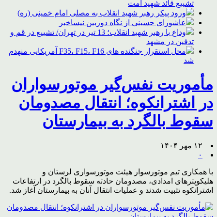
تشییع قائد شهید امت
ورود پیکر رهبر شهید انقلاب به مصلی امام خمینی (ره)
عاشورای حسینی از نگاه دوربین نیساخبر
وداع با رهبر شهید انقلاب؛ 13 تیر در تهران/ تشییع در قم و
تدفین در مشهد
محل استقرار جنگنده های F35، F15، F16 آمریکایی منهدم
شد
مأموریت نفس‌گیر موتورسواران
در اشترانکوه؛ انتقال مصدومان
سقوط بالگرد به بیمارستان
۱۲ مهر ۱۴۰۴
۰
با همکاری تیم موتورسوار هیئت موتورسواری لرستان و
هلیکوپترهای امدادی، مصدومان حادثه سقوط بالگرد در ارتفاعات
اشترانکوه تثبیت شدند و عملیات انتقال آنان به بیمارستان آغاز شد.