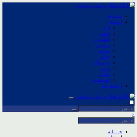
خــــانه
لرستان
ازنا
الشتر
الیگودرز
بروجرد
پلدختر
چگنی
خرم آباد
درود
دلفان
کوهدشت
ارتباط باما
×
خــــانه