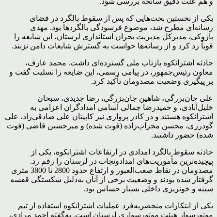
و هم علت دقیق سانحه بررسی شود.
یکی از نخستین بحث‌هایی که پس از سقوط بالگرد در فضای
رسانه‌ای مطرح شد، موضوع فرسودگی بالگردها بود. مهدی
پازوکی، مدیرکل مدیریت بحران استانداری لرستان، این شایعه را
قویاً رد کرد و از رسانه‌ها خواست به گسترش شایعات دامن نزنند.
حادثه اشترانکوه بازتاب ملی گسترده‌ای داشت. محمد عارف،
معاون رئیس‌جمهور، در پیامی رسمی، این ضایعه را تسلیت گفت و
بر پیگیری وضعیت مصدومان تأکید کرد.
علی جان‌بزرگی، شاهین جان‌بزرگی، رضا جدیدی، سبحان
خلیل‌آبادی، و حمیدرضا جمالی اسامی امدادگران اعزامی به
اشترانکوه هستند و در کادر پروازی نیز کاپیتان علی صادقی‌راد، علی
گودرزی، محسن محراب‌زاده (فوت شده) و میرحسین قاضی (فوت
شده) حضور داشتند.
حادثه سقوط بالگرد امدادی در ارتفاعات اشترانکوه، یکی از
پیچیده‌ترین مأموریت‌های امدادونجات در لرستان را رقم زد.
مصدومان در نقاط صعب‌العبور و ارتفاع حدود 2800 تا 3800 متری
گرفتار شده بودند و وضعیت برخی از آنان به‌دلیل شکستگی قفسه
سینه و خونریزی داخلی بسیار حساس بود.
یکی از ابتکارات منحصربه‌فرد عملیات اشترانکوه استفاده از تیم
موتورسوار هیئت موتورسواری لرستان است. به‌گفته احمد مرادی،