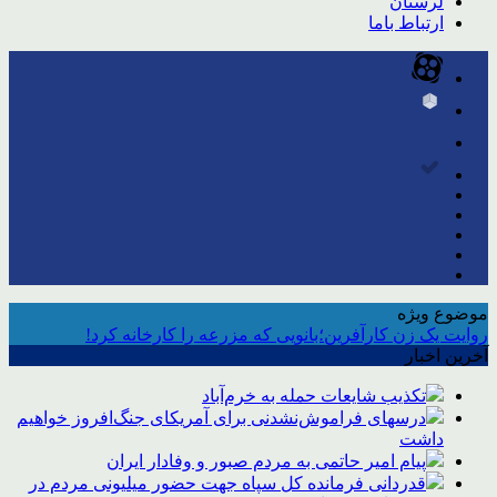
لرستان
ارتباط باما
موضوع ویژه
روایت یک زن کارآفرین؛بانویی که مزرعه را کارخانه کرد!
آخرین اخبار
تکذیب شایعات حمله به خرم‌آباد
درسهای فراموش‌نشدنی برای آمریکای جنگ‌افروز خواهیم
داشت
پیام امیر حاتمی به مردم صبور و وفادار ایران
قدردانی فرمانده کل سپاه جهت حضور میلیونی مردم در