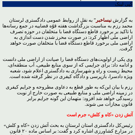
کپی لینک
به گزارش
نیساخبر
” به نقل از روابط عمومی دادگستری لرستان
محمد رزم به مناسبت بزرگداشت هفته قوّه قضاییه در جمع رسانه‌ها
با تاکید بر برخورد قاطع دستگاه قضا با متخلفان در حوزه تصرف
اراضی ملی اظهار کرد: در صورت محرز شدن دست اندازی به
اراضی ملی برخورد قاطع دستگاه قضا با متخلفان صورت خواهد
گرفت.
وی یکی از اولویت‌های دستگاه قضا را صیانت از اراضی ملی دانست
و ادامه داد: برای جرایمی که از سوی منابع طبیعی، آب منطقه‌ای،
محیط زیست و راه و شهرسازی به دادگستری اعلام شود، شعبه
ویژه دادسرا، بازپرسی و دادگاه کیفری در نظر گرفته شده است.
رزم با بیان این‌که به طور قطع به دعاوی مطروحه و جرایم کیفری
در زمینه اراضی ملی و منابع طبیعی به صورت خارج از نوبت
رسیدگی خواهد شد افزود: متهمان این گونه جرایم برابر
قانون مجازات می شوند.
آتش زدن «کاه و کلش» جرم است
رئیس‌کل دادگستری استان لرستان به بحث آتش زدن «کاه و کلش»
در مزارع کشاورزی اشاره کرد و گفت: بر اساس ماده ۲۰ قانون