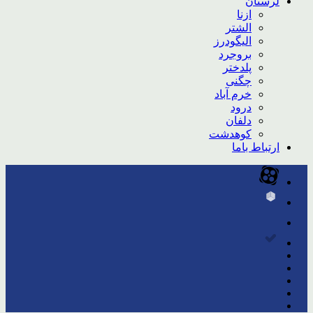
لرستان
ازنا
الشتر
الیگودرز
بروجرد
پلدختر
چگنی
خرم آباد
درود
دلفان
کوهدشت
ارتباط باما