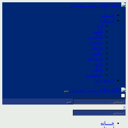
خــــانه
لرستان
ازنا
الشتر
الیگودرز
بروجرد
پلدختر
چگنی
خرم آباد
درود
دلفان
کوهدشت
ارتباط باما
×
خــــانه