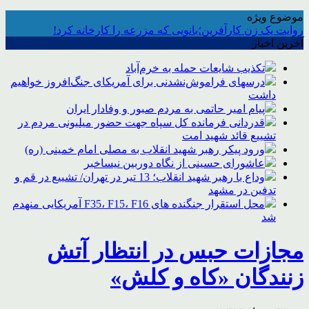
موضوع ویژه
روایت یک زن کارآفرین؛بانویی که مزرعه را کارخانه کرد!
آخرین اخبار
تکذیب شایعات حمله به خرم‌آباد
درسهای فراموش‌نشدنی برای آمریکای جنگ‌افروز خواهیم
داشت
پیام امیر حاتمی به مردم صبور و وفادار ایران
قدردانی فرمانده کل سپاه جهت حضور میلیونی مردم در
تشییع قائد شهید امت
ورود پیکر رهبر شهید انقلاب به مصلی امام خمینی (ره)
عاشورای حسینی از نگاه دوربین نیساخبر
وداع با رهبر شهید انقلاب؛ 13 تیر در تهران/ تشییع در قم و
تدفین در مشهد
محل استقرار جنگنده های F35، F15، F16 آمریکایی منهدم
شد
مجازات حبس در انتظار آتش
زنندگان «کاه و کلش»