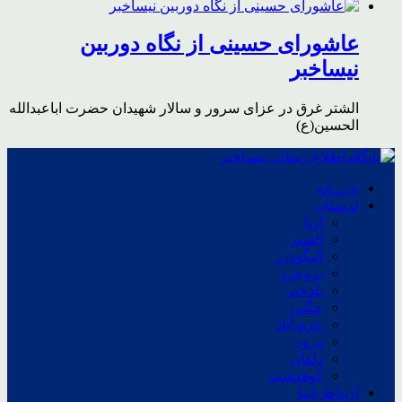
عاشورای حسینی از نگاه دوربین
نیساخبر
الشتر غرق در عزای سرور و سالار شهیدان حضرت اباعبدالله
الحسین(ع)
خــــانه
لرستان
ازنا
الشتر
الیگودرز
بروجرد
پلدختر
چگنی
خرم آباد
درود
دلفان
کوهدشت
ارتباط باما