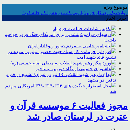
موضوع ویژه
روایت یک زن کارآفرین؛بانویی که مزرعه را کارخانه کرد!
آخرین اخبار
تکذیب شایعات حمله به خرم‌آباد
درسهای فراموش‌نشدنی برای آمریکای جنگ‌افروز خواهیم
داشت
پیام امیر حاتمی به مردم صبور و وفادار ایران
قدردانی فرمانده کل سپاه جهت حضور میلیونی مردم در
تشییع قائد شهید امت
ورود پیکر رهبر شهید انقلاب به مصلی امام خمینی (ره)
عاشورای حسینی از نگاه دوربین نیساخبر
وداع با رهبر شهید انقلاب؛ 13 تیر در تهران/ تشییع در قم و
تدفین در مشهد
محل استقرار جنگنده های F35، F15، F16 آمریکایی منهدم
شد
مجوز فعالیت ۶ موسسه قرآن و
عترت در لرستان صادر شد