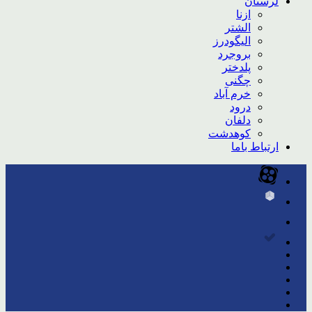
لرستان
ازنا
الشتر
الیگودرز
بروجرد
پلدختر
چگنی
خرم آباد
درود
دلفان
کوهدشت
ارتباط باما