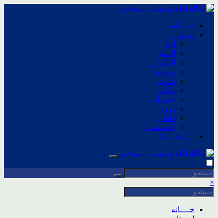
خــــانه
لرستان
ازنا
الشتر
الیگودرز
بروجرد
پلدختر
چگنی
خرم آباد
درود
دلفان
کوهدشت
ارتباط باما
×
خــــانه