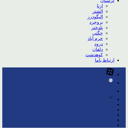
لرستان
ازنا
الشتر
الیگودرز
بروجرد
پلدختر
چگنی
خرم آباد
درود
دلفان
کوهدشت
ارتباط باما