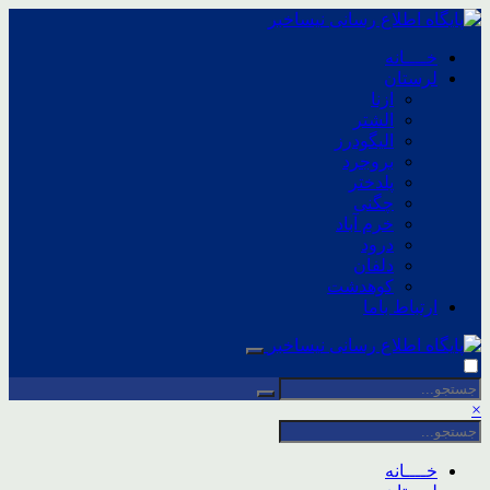
خــــانه
لرستان
ازنا
الشتر
الیگودرز
بروجرد
پلدختر
چگنی
خرم آباد
درود
دلفان
کوهدشت
ارتباط باما
×
خــــانه