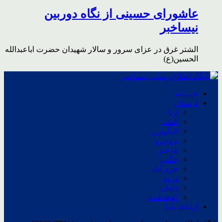
عاشورای حسینی از نگاه دوربین
نیساخبر
الشتر غرق در عزای سرور و سالار شهیدان حضرت اباعبدالله
الحسین(ع)
خــــانه
لرستان
ازنا
الشتر
الیگودرز
بروجرد
پلدختر
چگنی
خرم آباد
درود
دلفان
کوهدشت
ارتباط باما