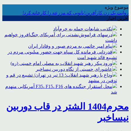
موضوع ویژه
روایت یک زن کارآفرین؛بانویی که مزرعه را کارخانه کرد!
آخرین اخبار
تکذیب شایعات حمله به خرم‌آباد
درسهای فراموش‌نشدنی برای آمریکای جنگ‌افروز خواهیم
داشت
پیام امیر حاتمی به مردم صبور و وفادار ایران
قدردانی فرمانده کل سپاه جهت حضور میلیونی مردم در
تشییع قائد شهید امت
ورود پیکر رهبر شهید انقلاب به مصلی امام خمینی (ره)
عاشورای حسینی از نگاه دوربین نیساخبر
وداع با رهبر شهید انقلاب؛ 13 تیر در تهران/ تشییع در قم و
تدفین در مشهد
محل استقرار جنگنده های F35، F15، F16 آمریکایی منهدم
شد
محرم1404 الشتر در قاب دوربین
نیساخبر