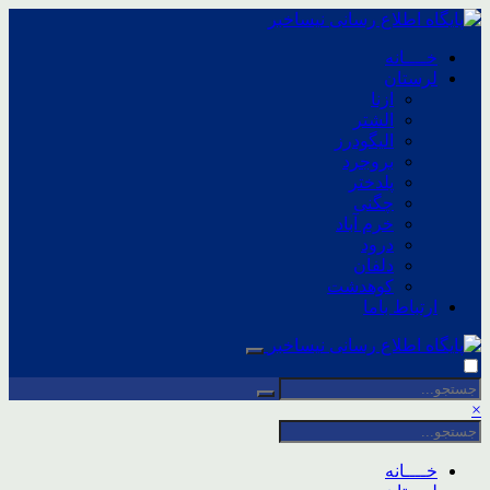
خــــانه
لرستان
ازنا
الشتر
الیگودرز
بروجرد
پلدختر
چگنی
خرم آباد
درود
دلفان
کوهدشت
ارتباط باما
×
خــــانه