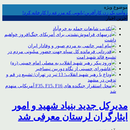
موضوع ویژه
روایت یک زن کارآفرین؛بانویی که مزرعه را کارخانه کرد!
آخرین اخبار
تکذیب شایعات حمله به خرم‌آباد
درسهای فراموش‌نشدنی برای آمریکای جنگ‌افروز خواهیم
داشت
پیام امیر حاتمی به مردم صبور و وفادار ایران
قدردانی فرمانده کل سپاه جهت حضور میلیونی مردم در
تشییع قائد شهید امت
ورود پیکر رهبر شهید انقلاب به مصلی امام خمینی (ره)
عاشورای حسینی از نگاه دوربین نیساخبر
وداع با رهبر شهید انقلاب؛ 13 تیر در تهران/ تشییع در قم و
تدفین در مشهد
محل استقرار جنگنده های F35، F15، F16 آمریکایی منهدم
شد
مدیرکل جدید بنیاد شهید و امور
ایثارگران لرستان معرفی شد