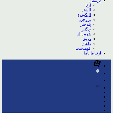
لرستان
ازنا
الشتر
الیگودرز
بروجرد
پلدختر
چگنی
خرم آباد
درود
دلفان
کوهدشت
ارتباط باما